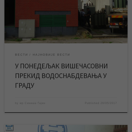
којих се напајају бунарске пумпе које снабдевају град водом.
Планирано је да радови Електродистрибуције, а и радови које
планира наше предузеће за време трајања прекида
снабдевања електричном енергијом, буду […]
ВЕСТИ
НАЈНОВИЈЕ ВЕСТИ
У ПОНЕДЕЉАК ВИШЕЧАСОВНИ
ПРЕКИД ВОДОСНАБДЕВАЊА У
ГРАДУ
by
мр Синиша Гајин
Published
26/05/2017