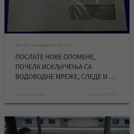
престанак пружања комуналне услуге, односно пред
искључење са водоводне мреже. Ово је наставак акције […]
ВЕСТИ
НАЈНОВИЈЕ ВЕСТИ
ПОСЛАТЕ НОВЕ ОПОМЕНЕ,
ПОЧЕЛА ИСКЉУЧЕЊА СА
ВОДОВОДНЕ МРЕЖЕ, СЛЕДЕ И …
by
мр Синиша Гајин
Published
22/05/2017