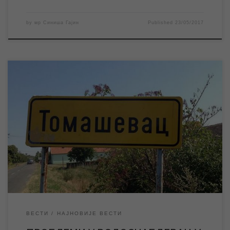
by
мр Синиша Гајин
Published
23/05/2017
За данас, 23.05.2017. године, најављени су радови
Електродистрибуције на електро мрежи у Томашевцу, због
чега ће у временском периоду од 9 до 13 часова доћи до
прекида снабдевања електричном енергијом у овом
насељеном месту. Нестанак електричне енергије
проузроковаће престанак рада бунарских пумпи, што ће
довести до прекида водоснабдевања у Томашевцу, […]
ВЕСТИ
НАЈНОВИЈЕ ВЕСТИ