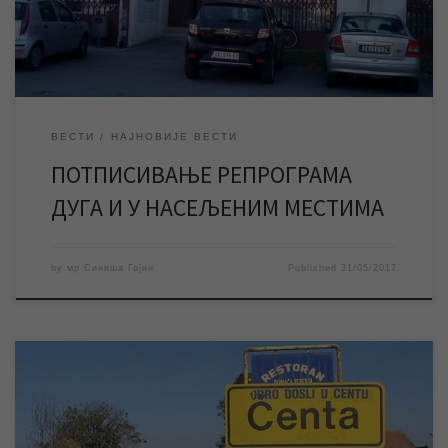
питању су опомене пред […]
ВЕСТИ
НАЈНОВИЈЕ ВЕСТИ
ПОТПИСИВАЊЕ РЕПРОГРАМА
ДУГА И У НАСЕЉЕНИМ МЕСТИМА
by
мр Синиша Гајин
Published
31/05/2017
За четвртак 01.06.2017. године најављени су радови
Електродистрибуције Панчево на електро мрежи у Ченти,