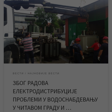
Према најавама из Електродистрибуције Зрењанин за недељу
14.05.2017. годинe планирани су радови на трафостаници која
обезбеђује електричну енергију за рад бунарских пумпи које
снабдевају град водом, као и радови на електро мрежи у
четири насељена места Клеку, Фаркаждину, Михајлову и
Јанков мосту. Сви радови су планирани у временском
интервалу од […]
ВЕСТИ
НАЈНОВИЈЕ ВЕСТИ
ЗБОГ РАДОВА
ЕЛЕКТРОДИСТРИБУЦИЈЕ
ПРОБЛЕМИ У ВОДОСНАБДЕВАЊУ
У ЧИТАВОМ ГРАДУ И …