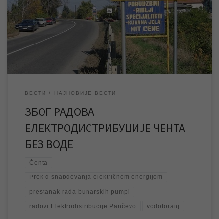
због чега ће у временском периоду од 8 до 16 часова доћи до
прекида снабдевања електричном енергијом у овом
насељеном месту. Нестанак електричне енергије
проузроковаће престанак рада бунарских пумпи, што ће
довести до прекида водоснабдевања у […]
ВЕСТИ
НАЈНОВИЈЕ ВЕСТИ
ЗБОГ РАДОВА
ЕЛЕКТРОДИСТРИБУЦИЈЕ ЧЕНТА
БЕЗ ВОДЕ
Čenta
Prekid snabdevanja električnom energijom
prestanak rada bunarskih pumpi
radovi Elektrodistribucije Pančevo
vodotoranj