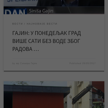
ВЕСТИ
НАЈНОВИЈЕ ВЕСТИ
ГАЈИН: У ПОНЕДЕЉАК ГРАД
ВИШЕ САТИ БЕЗ ВОДЕ ЗБОГ
РАДОВА …
by
мр Синиша Гајин
Published
28/05/2017
Према најави из Електродистрибуције за понедељак
29.05.2017. године планирани су радови на трафостаници која
обезбеђује електричну енергију нашим трафостаницама са