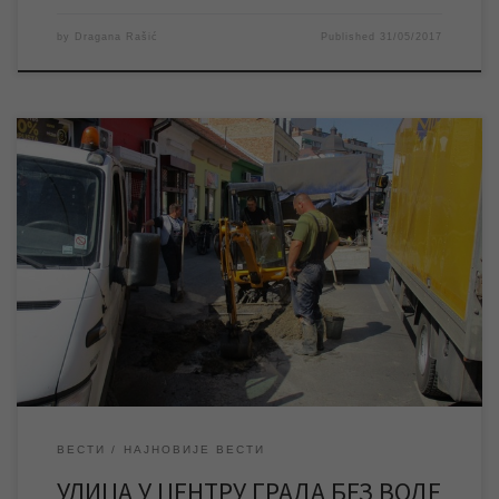
by
Dragana Rašić
Published
31/05/2017
Због хаварије на уличној водоводној мрежи, у наредних
највише два сата, Пупинова улица и мањи део центра града
биће без воде. Наше екипе су на терену од момента пријаве
квара, а прекид водоснабдевања је био неопходан да би се
радови на санацији настале хаварије привели крају. ЈКП
„Водовод […]
ВЕСТИ
НАЈНОВИЈЕ ВЕСТИ
УЛИЦА У ЦЕНТРУ ГРАДА БЕЗ ВОДЕ