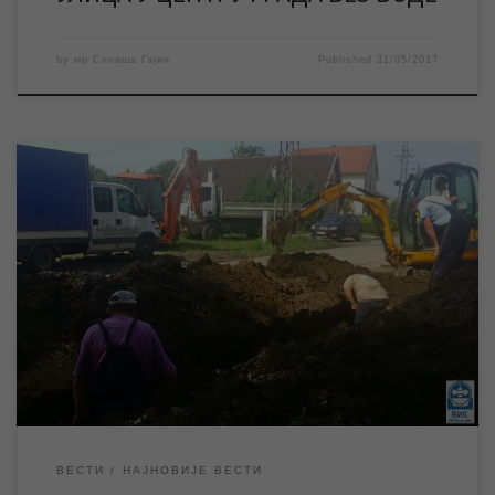
by
мр Синиша Гајин
Published
31/05/2017
Због хаварије већих размера на уличној водоводној мрежи у
улици Доситеја Обрадовића, од јуче увече већи део градског
насеља Леснина је без воде. Екипе ЈКП „Водовод и
канализација“ Зрењанин су на терену и раде на санацији
квара, и према првим проценама са терена квар ће, уколико
не дође до непланираних дешавања, бити отклоњен […]
ВЕСТИ
НАЈНОВИЈЕ ВЕСТИ