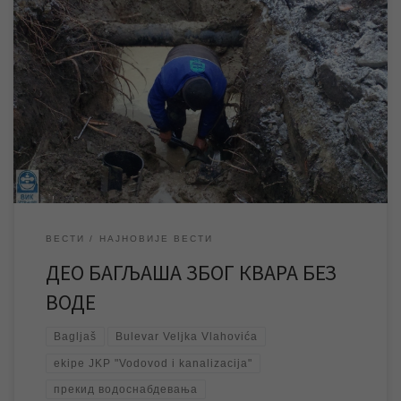
У јутарњим часовима дошло је до квара на магистралном воду
градске водоводне мреже у улици Булевар Вељка Влаховића
на Багљашу, због чега је дошло до прекида водоснабдевања у
поменутој и околним улицама. Након пријаве квара екипе ЈКП
„Водовод и канализација“ су изашле на терен и раде на
санацији истог, и […]
ВЕСТИ
НАЈНОВИЈЕ ВЕСТИ
ДЕО БАГЉАША ЗБОГ КВАРА БЕЗ
ВОДЕ
Bagljaš
Bulevar Veljka Vlahovića
ekipe JKP "Vodovod i kanalizacija"
прекид водоснабдевања