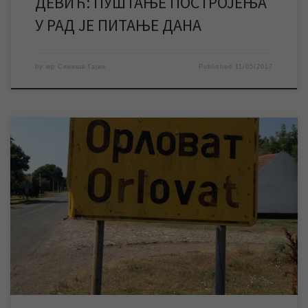
ДЕВИЋ: ПУШТАЊЕ ПОСТРОЈЕЊА
У РАД ЈЕ ПИТАЊЕ ДАНА
by
мр Синиша Гајин
Published
11/05/2017
За четвртак 11.05.2017. године најављени су радови
Електродистрибуције на електро мрежи у Орловату, због
чега ће у временском периоду од 9 до 13 часова доћи до
прекида снабдевања електричном енергијом у овом
насељеном месту. Нестанак електричне енергије
проузроковаће престанак рада бунарских пумпи, што ће
довести до прекида водоснабдевања у Орловату, […]