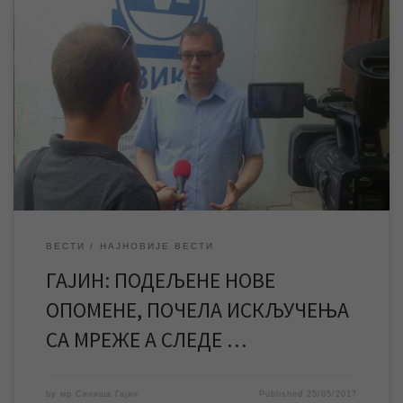
У изјави за РТВ „САНТОС“ Синиша Гајин, руководилац Службе
информисања и пословних комуникација ЈКП „Водовод и
канализација“, говорио je o наставку акције поделе опомена
корисницима започете у априлу месецу, која овога пута
обухвата оне кориснике у граду који живе у објектима
индивидуалног становања а који имају дуговања за извршене
услуге […]
ВЕСТИ
НАЈНОВИЈЕ ВЕСТИ
ГАЈИН: ПОДЕЉЕНЕ НОВЕ
ОПОМЕНЕ, ПОЧЕЛА ИСКЉУЧЕЊА
СА МРЕЖЕ А СЛЕДЕ …
by
мр Синиша Гајин
Published
25/05/2017