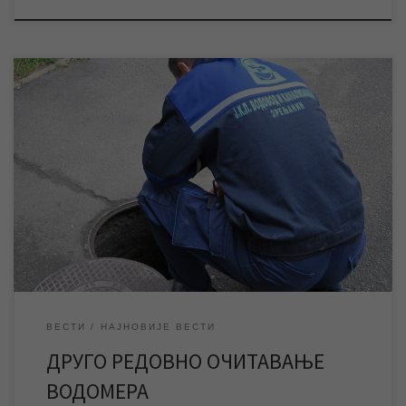
Крајем прошлог месеца успешно је завршено прво
овогодишње редовно очитавање водомера корисника у
Зрењанину и свим насељеним местима осим у Меленцима,
Ченти, Клеку, Тарашу и Арадцу где ће се очитавање завршити
до краја маја. Прошле недеље започето је и друго
овогодишње редовно очитавање водомера корисника у
Зрењанину, а о почетку […]
ВЕСТИ
НАЈНОВИЈЕ ВЕСТИ
ДРУГО РЕДОВНО ОЧИТАВАЊЕ
ВОДОМЕРА