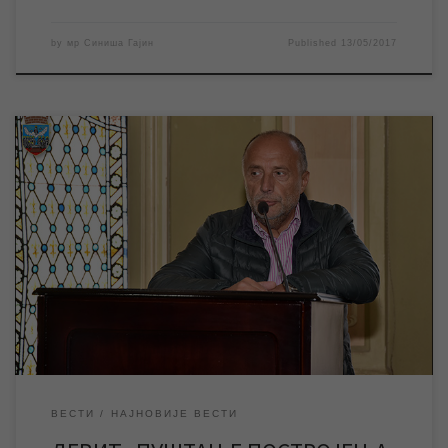
by
мр Синиша Гајин
Published
13/05/2017
Иван Девић, директор Jавног комуналног предузећа “Водовод
и канализациjа”, обратио се данас одборницима Скупштине
града истакавши да се пуштање зрењанинске фабрике воде у
рад мери данима. “На жалост или на срећу неких, ми ћемо таj
посао завршити, и у наредних неколико дана фабрика ће бити
пуштена у рад” рекао jе […]
ВЕСТИ
НАЈНОВИЈЕ ВЕСТИ