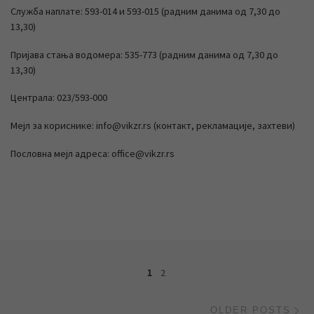
Служба наплате: 593-014 и 593-015 (радним данима од 7,30 до
13,30)
Пријава стања водомера: 535-773 (радним данима од 7,30 до
13,30)
Централа: 023/593-000
Мејл за кориснике: info@vikzr.rs (контакт, рекламације, захтеви)
Пословна мејл адреса: office@vikzr.rs
Posts navigation
1
2
Ol
OLDER POSTS