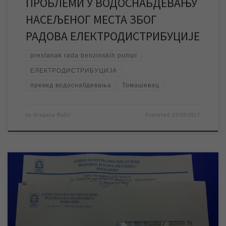
ПРОБЛЕМИ У ВОДОСНАБДЕВАЊУ
НАСЕЉЕНОГ МЕСТА ЗБОГ
РАДОВА ЕЛЕКТРОДИСТРИБУЦИЈЕ
prestanak rada benzinskih pumpi
ЕЛЕКТРОДИСТРИБУЦИЈА
прекид водоснабдевања
Томашевац
by
Dragana Rašić
Published
23/05/2017
У мају месецу, упоредо са априлским рачунима за услуге ЈКП
„Водовод и канализација“, наши радници су поделили и око
2700 опомена корисницима у граду који живе у објектима
индивидуалног становања и у питању су опомене пред