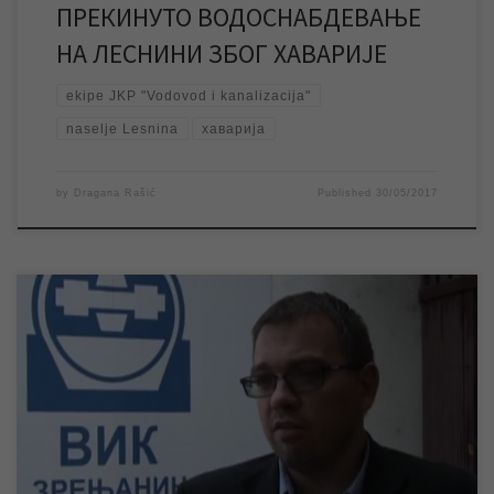
ПРЕКИНУТО ВОДОСНАБДЕВАЊЕ
НА ЛЕСНИНИ ЗБОГ ХАВАРИЈЕ
ekipe JKP "Vodovod i kanalizacija"
naselje Lesnina
хаварија
by
Dragana Rašić
Published
30/05/2017
У изјави за РТВ „САНТОС“ Синиша Гајин, руководилац Службе
информисања и пословних комуникација ЈКП „Водовод и
канализација“, говорио je o најављеним радовима
Електродистрибуције Зрењанин на трафостаници која
обезбеђује напајање бунарских пумпи које снабдевају град
водом, који ће довести до вишечасовног прекида
водоснабдевања у целом граду. Информације о томе колико
ће […]