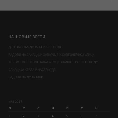
НАЈНОВИЈЕ ВЕСТИ
ДЕО НАСЕЉА ДУВАНИКА БЕЗ ВОДЕ
РАДОВИ НА САНАЦИЈИ ХАВАРИЈЕ У САВЕЗНИЧКОЈ УЛИЦИ
ТОКОМ ТОПЛОТНОГ ТАЛАСА РАЦИОНАЛНО ТРОШИТЕ ВОДУ
САНАЦИЈА КВАРА У НАСЕЉУ Д3
РАДОВИ НА ДУВАНИЦИ
МАЈ 2017.
П
У
С
Ч
П
С
Н
1
2
3
4
5
6
7