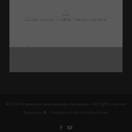
⚠
Critical problem in Better Weather Ajax calls
© 2026
Водовод и канализација Зрењанин
– All rights reserved
Powered by
– Designed with the
Customizr theme