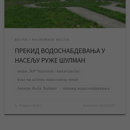
дође до […]
ВЕСТИ
НАЈНОВИЈЕ ВЕСТИ
ПРЕКИД ВОДОСНАБДЕВАЊА У
НАСЕЉУ РУЖЕ ШУЛМАН
ekipe JKP"Vodovod i kanalizacija"
kvar na uličnoj vodovodnoj mreži
naselje Ruže Šulman
прекид водоснабдевања
by
Dragana Rašić
Published
29/06/2017