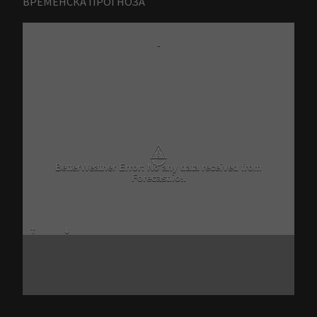
ВРЕМЕНСКА ПРОГНОЗА
-
⚠
BetterWeather Error: No any data received from
Forecast.io!.