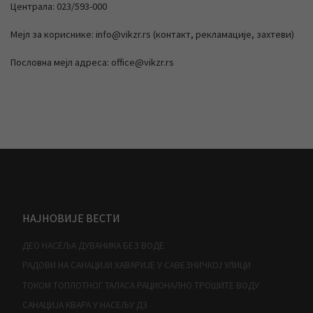
Централа: 023/593-000
Мејл за кориснике: info@vikzr.rs (контакт, рекламације, захтеви)
Пословна мејл адреса: office@vikzr.rs
НАЈНОВИЈЕ ВЕСТИ
ДЕО НАСЕЉА ДУВАНИКА БЕЗ ВОДЕ
РАДОВИ НА САНАЦИЈИ ХАВАРИЈЕ У САВЕЗНИЧКОЈ УЛИЦИ
ТОКОМ ТОПЛОТНОГ ТАЛАСА РАЦИОНАЛНО ТРОШИТЕ ВОДУ
САНАЦИЈА КВАРА У НАСЕЉУ Д3