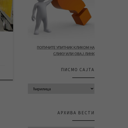
ца и
ез
у од
ид
одан
.
ПОПУНИТЕ УПИТНИК КЛИКОМ НА
СЛИКУ ИЛИ ОВАЈ ЛИНК
ПИСМО САЈТА
АРХИВА ВЕСТИ