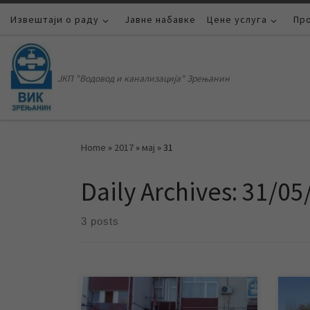
Извештаји о раду
Skip to content
Јавне набавке
Цене услуга
Пр
ЈКП "Водовод и канализација" Зрењанин
Home
»
2017
»
мај
»
31
Daily Archives:
31/05
3 posts
У протекла два месеца ЈКП
За ч