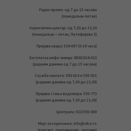
Радно време: од 7 до 15 часова
(понедељак-петак)
Кориснички центар: од 7,30 до 13,30
(понедељак – петак, Петефијева 3)
Пријава квара: 534-097 (0-24 часа)
Бесплатна инфо линија: 0800/024-023
(радним данима од 7 до 15 часова)
Служба наплате: 593-014 и 593-015
(радним данима од 7,30 до 13,30)
Пријава стања водомера: 535-773
(радним данима од 7,30 до 13,30)
Централа: 023/593-000
Мејл за кориснике: info@vikzr.rs
(контакт, рекламације, захтеви)