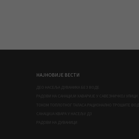
НАЈНОВИЈЕ ВЕСТИ
ДЕО НАСЕЉА ДУВАНИКА БЕЗ ВОДЕ
РАДОВИ НА САНАЦИЈИ ХАВАРИЈЕ У САВЕЗНИЧКОЈ УЛИЦИ
ТОКОМ ТОПЛОТНОГ ТАЛАСА РАЦИОНАЛНО ТРОШИТЕ ВО
САНАЦИЈА КВАРА У НАСЕЉУ Д3
РАДОВИ НА ДУВАНИЦИ