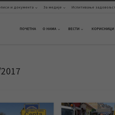
описи и документа
За медије
Испитивање задовољст
ПОЧЕТНА
О НАМА
ВЕСТИ
КОРИСНИЦИ
/2017
етвртак 01.06.2017. године
Због хаварије на уличној