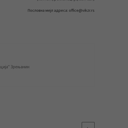
Пословна мејл адреса: office@vikzr.rs
ција" Зрењанин