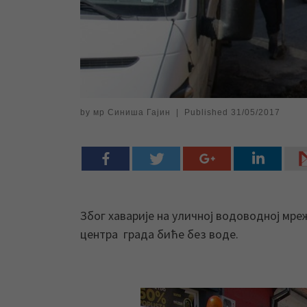
by
мр Синиша Гајин
|
Published
31/05/2017
Због хаварије на уличној водоводној мре
центра града биће без воде.