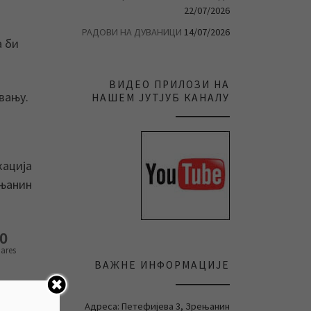
22/07/2026
РАДОВИ НА ДУВАНИЦИ
14/07/2026
а би
ВИДЕО ПРИЛОЗИ НА
вању.
НАШЕМ ЈУТЈУБ КАНАЛУ
кација
ењанин
0
ares
ВАЖНЕ ИНФОРМАЦИЈЕ
Адреса: Петефијева 3, Зрењанин