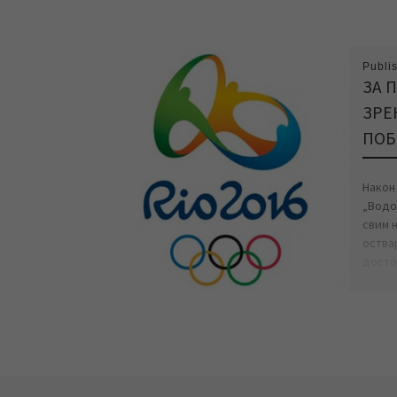
Publi
ЗА 
ЗРЕ
ПОБ
Након
„Водо
свим 
оства
досто
земље