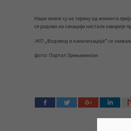
Наше екипе су на терену од момента приј
се радови на санацији настале хаварије п
ЈКП „Водовод и канализација“ се захваљ
фото: Портал Зрењанински