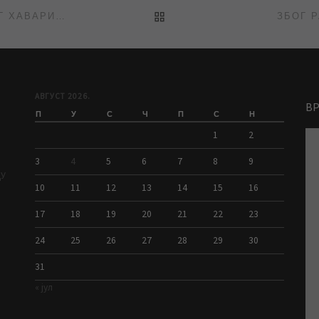
BACK TO POST LIST
ПРЕКИНУТО ВОДОСНАБДЕВАЊЕ НА ЛЕСНИНИ ЗБОГ ХАВАРИЈЕ
ЗБОГ 
АВГУСТ 2026.
В
П
У
С
Ч
П
С
Н
1
2
3
4
5
6
7
8
9
ДУ
10
11
12
13
14
15
16
17
18
19
20
21
22
23
24
25
26
27
28
29
30
31
« јул