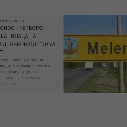
shed
22/08/2016
ПОНОС – ЧЕТВОРО
ЊАНИНАЦА НА
ЕДНИЧКОМ ПОСТОЉУ!
 завршених ОИ у Рију, ЈКП
вод и канализација“ честита
нашим олимпијцима на
реним резултатима, на
јанственом представљању наше
 и […]