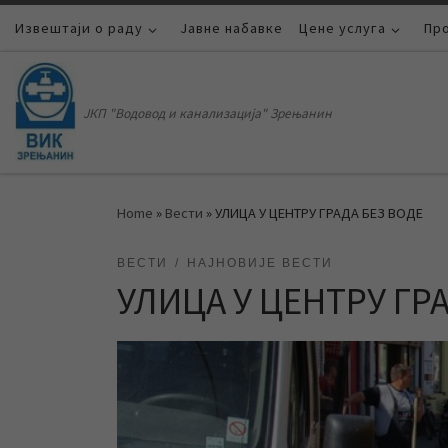
Извештаји о раду
Skip to content
Јавне набавке
Цене услуга
Пр
ЈКП "Водовод и канализација" Зрењанин
Home
»
Вести
»
УЛИЦА У ЦЕНТРУ ГРАДА БЕЗ ВОДЕ
ВЕСТИ
НАЈНОВИЈЕ ВЕСТИ
УЛИЦА У ЦЕНТРУ ГР