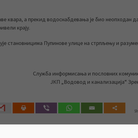
аве квара, а прекид водоснабдевања је био неопходан д
ривели крају.
ује становницима Пупинове улице на стрпљењу и разуме
Служба информисања и пословних комуни
ЈКП „Водовод и канализација“ Зр
Sh