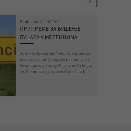
Published
31/05/2022
ПРИПРЕМЕ ЗА БУШЕЊЕ
БУНАРА У МЕЛЕНЦИМА
Због извођења припремних радова за
бушење новог бунара на изворишту у
Меленцима, у среду 01. јуна доћи ће до
краћег прекида водоснабдевања […]