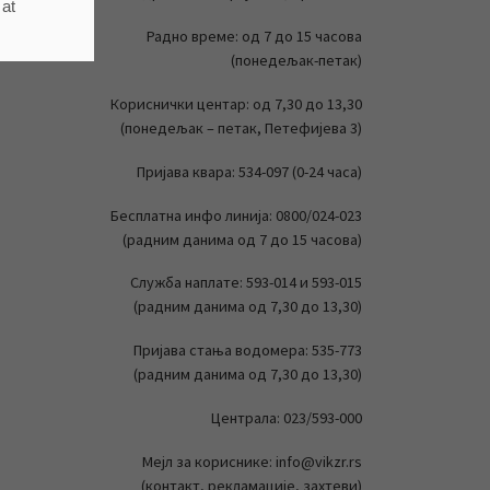
 at
Радно време: од 7 до 15 часова
(понедељак-петак)
Кориснички центар: од 7,30 до 13,30
(понедељак – петак, Петефијева 3)
Пријава квара: 534-097 (0-24 часа)
Бесплатна инфо линија: 0800/024-023
(радним данима од 7 до 15 часова)
Служба наплате: 593-014 и 593-015
(радним данима од 7,30 до 13,30)
Пријава стања водомера: 535-773
(радним данима од 7,30 до 13,30)
Централа: 023/593-000
Мејл за кориснике: info@vikzr.rs
(контакт, рекламације, захтеви)