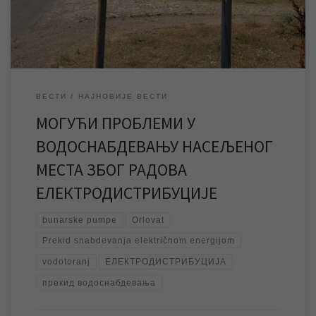
проузроковаће престанак рада бунарских пумпи, што ће
довести до прекида водоснабдевања у Орловату, […]
ВЕСТИ
НАЈНОВИЈЕ ВЕСТИ
МОГУЋИ ПРОБЛЕМИ У
ВОДОСНАБДЕВАЊУ НАСЕЉЕНОГ
МЕСТА ЗБОГ РАДОВА
ЕЛЕКТРОДИСТРИБУЦИЈЕ
bunarske pumpe
Orlovat
Prekid snabdevanja električnom energijom
vodotoranj
ЕЛЕКТРОДИСТРИБУЦИЈА
прекид водоснабдевања