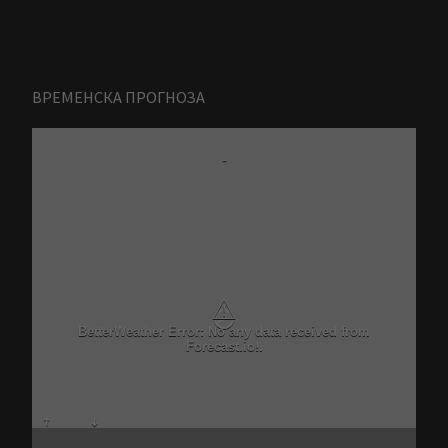
ВРЕМЕНСКА ПРОГНОЗА
-
⚠
BetterWeather Error: No any data received from
Forecast.io!.