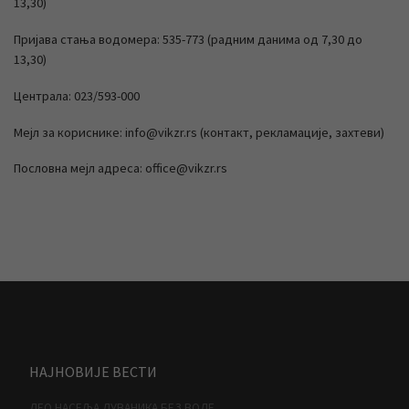
13,30)
Пријава стања водомера: 535-773 (радним данима од 7,30 до
13,30)
Централа: 023/593-000
Мејл за кориснике: info@vikzr.rs (контакт, рекламације, захтеви)
Пословна мејл адреса: office@vikzr.rs
НАЈНОВИЈЕ ВЕСТИ
ДЕО НАСЕЉА ДУВАНИКА БЕЗ ВОДЕ