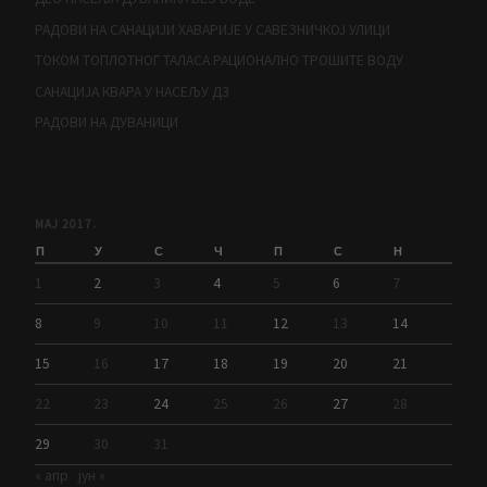
РАДОВИ НА САНАЦИЈИ ХАВАРИЈЕ У САВЕЗНИЧКОЈ УЛИЦИ
ТОКОМ ТОПЛОТНОГ ТАЛАСА РАЦИОНАЛНО ТРОШИТЕ ВОДУ
САНАЦИЈА КВАРА У НАСЕЉУ Д3
РАДОВИ НА ДУВАНИЦИ
МАЈ 2017.
П
У
С
Ч
П
С
Н
1
2
3
4
5
6
7
8
9
10
11
12
13
14
15
16
17
18
19
20
21
22
23
24
25
26
27
28
29
30
31
« апр
јун »