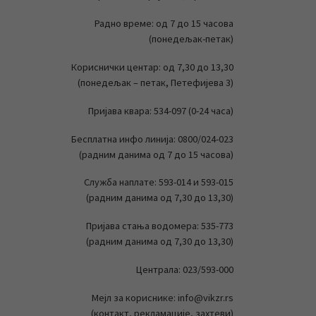
Радно време: од 7 до 15 часова
(понедељак-петак)
Кориснички центар: од 7,30 до 13,30
(понедељак – петак, Петефијева 3)
Пријава квара: 534-097 (0-24 часа)
Бесплатна инфо линија: 0800/024-023
(радним данима од 7 до 15 часова)
Служба наплате: 593-014 и 593-015
(радним данима од 7,30 до 13,30)
Пријава стања водомера: 535-773
(радним данима од 7,30 до 13,30)
Централа: 023/593-000
Мејл за кориснике: info@vikzr.rs
(контакт, рекламације, захтеви)