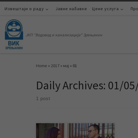
Извештаји о раду
Skip to content
Јавне набавке
Цене услуга
Пр
ЈКП "Водовод и канализација" Зрењанин
Home
»
2017
»
мај
»
01
Daily Archives:
01/05
1 post
У изјави за РТВ „САНТОС“ Синиша