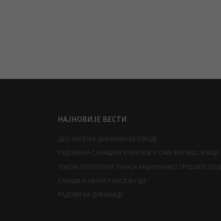
НАЈНОВИЈЕ ВЕСТИ
ДЕО НАСЕЉА ДУВАНИКА БЕЗ ВОДЕ
РАДОВИ НА САНАЦИЈИ ХАВАРИЈЕ У САВЕЗНИЧКОЈ УЛИЦИ
ТОКОМ ТОПЛОТНОГ ТАЛАСА РАЦИОНАЛНО ТРОШИТЕ ВО
САНАЦИЈА КВАРА У НАСЕЉУ Д3
РАДОВИ НА ДУВАНИЦИ