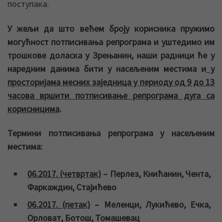
поступака.
У жељи да што већем броју корисника пружимо
могућност потписивања репрограма и уштедимо им
трошкове доласка у Зрењанин, наши радници ће у
наредним данима бити у насељеним местима и
у
просторијама месних заједница у периоду од 9 до 13
часова вршити потписивање репрограма дуга са
корисницима
.
Термини потписивања репрограма у насељеним
местима:
06.2017. (четвртак)
– Перлез, Книћанин, Чента,
Фаркаждин, Стајићево
06.2017. (петак)
– Меленци, Лукићево, Ечка,
Орловат, Ботош, Томашевац