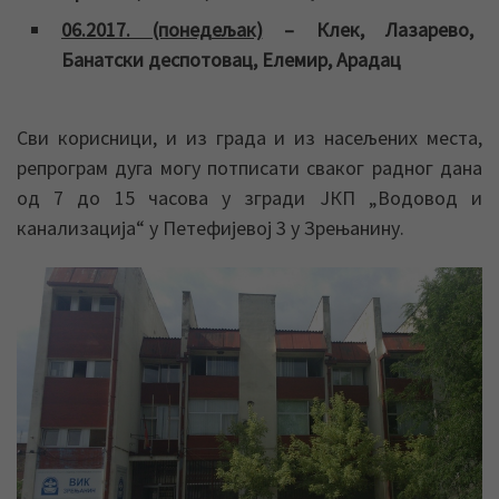
06.2017. (понедељак)
– Клек, Лазарево,
Банатски деспотовац, Елемир, Арадац
Сви корисници, и из града и из насељених места,
репрограм дуга могу потписати сваког радног дана
од 7 до 15 часова у згради ЈКП „Водовод и
канализација“ у Петефијевој 3 у Зрењанину.