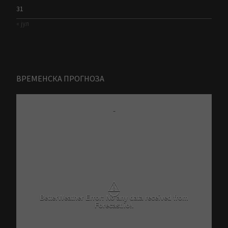
31
« јул
ВРЕМЕНСКА ПРОГНОЗА
-
⚠
BetterWeather Error: No any data received from
Forecast.io!.