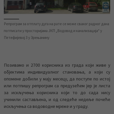
Репрограм за отплату дуга на рате се може сваког радног дана
потписати у просторијама ЈКП „Водовод и канализација“ у
Петефијевој 3 у Зрењанину
Позивамо и 2700 корисника из града који живе у
објектима индивидуалног становања, а који су
опомене добили у мају месецу, да поступе по истој
или потпишу репрограм са предузећем јер је листа
за искључења корисника који то до сада нису
учинили састављена, и од следеће недеље почеће
искључења са водоводне мреже и у граду.