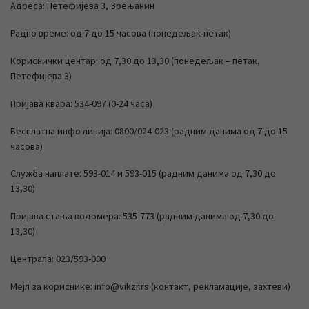
Адреса: Петефијева 3, Зрењанин
Радно време: од 7 до 15 часова (понедељак-петак)
Кориснички центар: од 7,30 до 13,30 (понедељак – петак,
Петефијева 3)
Пријава квара: 534-097 (0-24 часа)
Бесплатна инфо линија: 0800/024-023 (радним данима од 7 до 15
часова)
Служба наплате: 593-014 и 593-015 (радним данима од 7,30 до
13,30)
Пријава стања водомера: 535-773 (радним данима од 7,30 до
13,30)
Централа: 023/593-000
Мејл за кориснике: info@vikzr.rs (контакт, рекламације, захтеви)