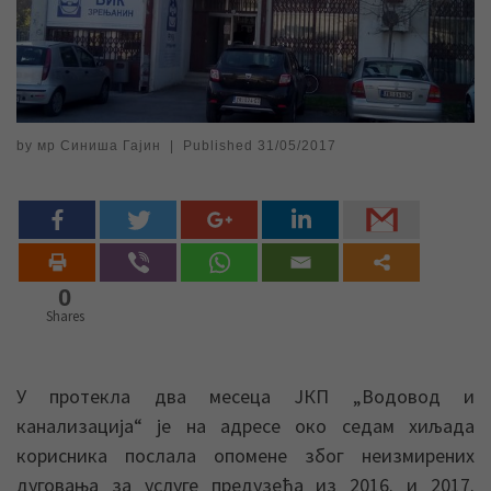
by
мр Синиша Гајин
|
Published
31/05/2017
0
Shares
У протекла два месеца ЈКП „Водовод и
канализација“ је на адресе око седам хиљада
корисника послала опомене због неизмирених
дуговања за услуге предузећа из 2016. и 2017.