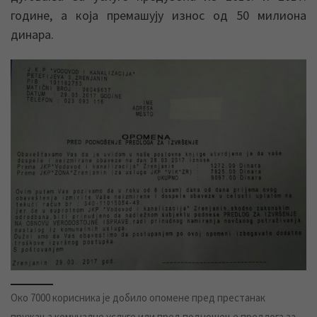
године, а која премашују износ од 50 милиона
динара.
Око 7000 корисника је добило опомене пред престанак
пружања комуналне услуге или пред подношење предлога за