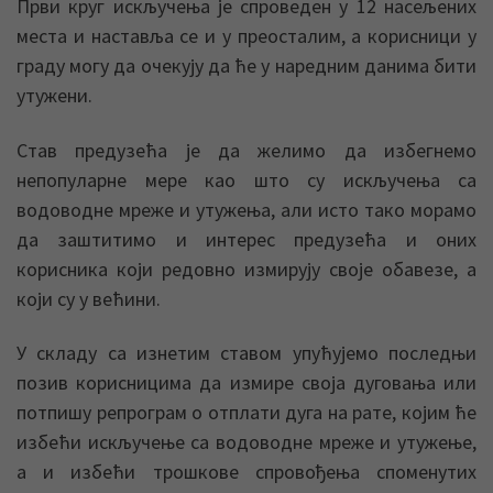
Први круг искључења је спроведен у 12 насељених
места и наставља се и у преосталим, а корисници у
граду могу да очекују да ће у наредним данима бити
утужени.
Став предузећа је да желимо да избегнемо
непопуларне мере као што су искључења са
водоводне мреже и утужења, али исто тако морамо
да заштитимо и интерес предузећа и оних
корисника који редовно измирују своје обавезе, а
који су у већини.
У складу са изнетим ставом упућујемо последњи
позив корисницима да измире своја дуговања или
потпишу репрограм о отплати дуга на рате, којим ће
избећи искључење са водоводне мреже и утужење,
а и избећи трошкове спровођења споменутих