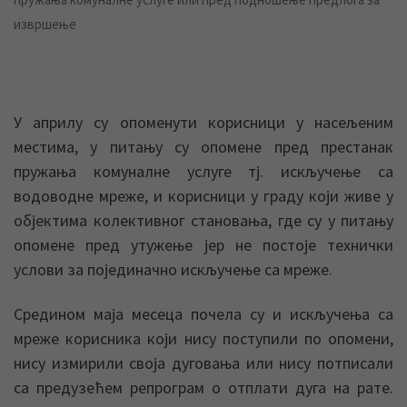
извршење
У априлу су опоменути корисници у насељеним
местима, у питању су опомене пред престанак
пружања комуналне услуге тј. искључење са
водоводне мреже, и корисници у граду који живе у
објектима колективног становања, где су у питању
опомене пред утужење јер не постоје технички
услови за појединачно искључење са мреже.
Средином маја месеца почела су и искључења са
мреже корисника који нису поступили по опомени,
нису измирили своја дуговања или нису потписали
са предузећем репрограм о отплати дуга на рате.