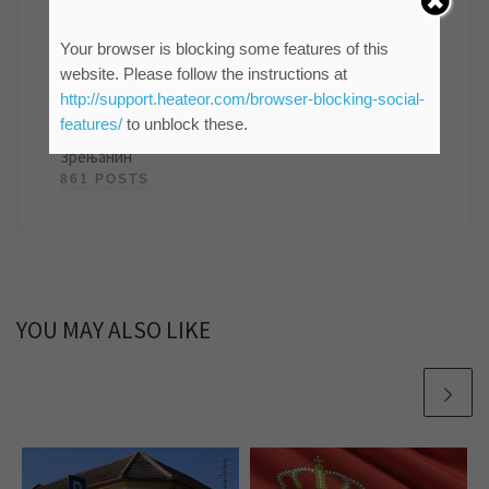
Your browser is blocking some features of this
мр Синиша Гајин
website. Please follow the instructions at
http://support.heateor.com/browser-blocking-social-
Руководилац Службе информисања и пословних
features/
to unblock these.
комуникација ЈКП "Водовод и канализација"
Зрењанин
861 POSTS
YOU MAY ALSO LIKE