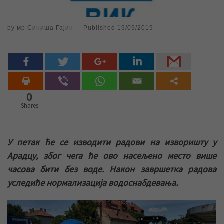
by
мр Синиша Гајин
|
Published
19/09/2019
0
Shares
У петак ће се изводити радови на изворишту у
Арадцу, због чега ће ово насељено место више
часова бити без воде. Након завршетка радова
уследиће нормализација водоснабдевања.