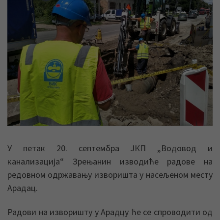
У петак 20. септембра ЈКП „Водовод и
канализација“ Зрењанин изводиће радове на
редовном одржавању изворишта у насељеном месту
Арадац.
Радови на изворишту у Арадцу ће се спроводити од