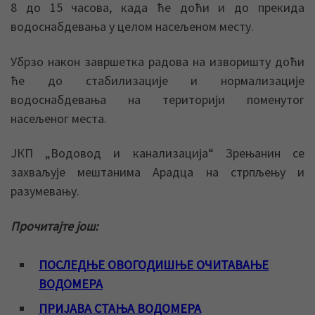
8 до 15 часова, када ће доћи и до прекида
водоснабдевања у целом насељеном месту.
Убрзо након завршетка радова на изворишту доћи
ће до стабилизације и нормализације
водоснабдевања на територији поменутог
насељеног места.
ЈКП „Водовод и канализација“ Зрењанин се
захваљује мештанима Арадца на стрпљењу и
разумевању.
Прочитајте још:
ПОСЛЕДЊЕ ОВОГОДИШЊЕ ОЧИТАВАЊЕ
ВОДОМЕРА
ПРИЈАВА СТАЊА ВОДОМЕРА