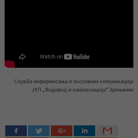
Служба информисања и пословних комуникација
ЈКП „Водовод и канализација“ Зрењанин