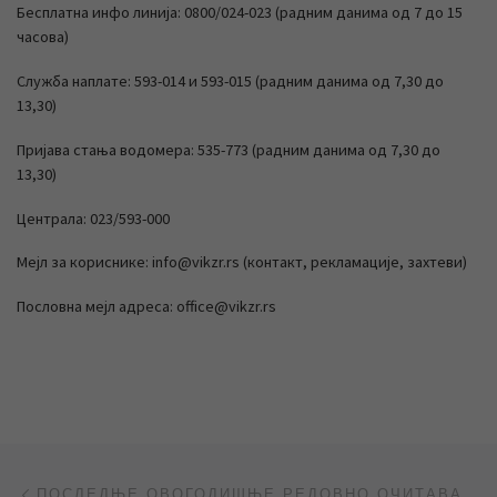
Бесплатна инфо линија: 0800/024-023 (радним данима од 7 до 15
часова)
Служба наплате: 593-014 и 593-015 (радним данима од 7,30 до
13,30)
Пријава стања водомера: 535-773 (радним данима од 7,30 до
13,30)
Централа: 023/593-000
Мејл за кориснике: info@vikzr.rs (контакт, рекламације, захтеви)
Пословна мејл адреса: office@vikzr.rs
Post navigation
Previous post
ПОСЛЕДЊЕ ОВОГОДИШЊЕ РЕДОВНО ОЧИТАВАЊЕ ВОДОМЕРА