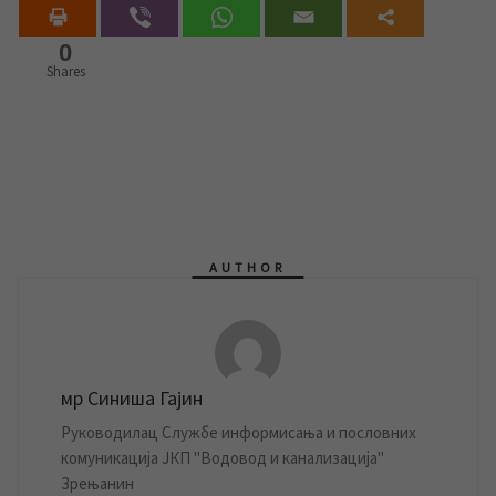
0
Shares
AUTHOR
мр Синиша Гајин
Руководилац Службе информисања и пословних
комуникација ЈКП "Водовод и канализација"
Зрењанин