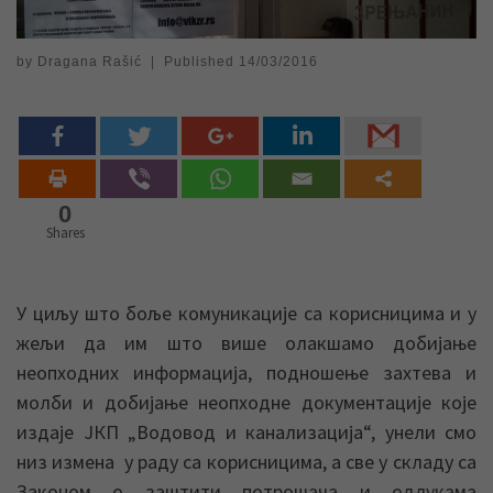
by
Dragana Rašić
|
Published
14/03/2016
0
Shares
У циљу што боље комуникације са корисницима и у
жељи да им што више олакшамо добијање
неопходних информација, подношење захтева и
молби и добијање неопходне документације које
издаје ЈКП „Водовод и канализација“, унели смо
низ измена у раду са корисницима, а све у складу са
Законом о заштити потрошача и одлукама