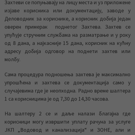
Захтеви се попуњавају на лицу места и уз приложене
изјаве корисника или документацију, заводе у
Деловодник за кориснике, а корисник добија један
оверен примерак поднетог Захтева. Захтев се
упућује стручним службама на разматрање и у року
од 8 дана, а најкасније 15 дана, корисник на кућну
адресу добија одговор на поднети захтев или
молбу.
Сама процедура подношења захтева је максимално
упрошћена и захтева се документација само у
случајевима где је неопходна. Радно време шалтера
1 са корисницима је од 7,30 до 14,30 часова.
На шалтеру 2 се и даље налази благајна где
корисници могу извршити уплату рачуна за услуге
ЈКП „Водовод и канализација“ и ЗОНЕ, али и