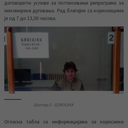
договорити услове за потписивање репрограма за
неизмирена дуговања. Рад благајне са корисницима
је од 7 до 13,30 часова.
Шалтер 2 – БЛАГАЈНА
Огласна табла са информацијама за кориснике