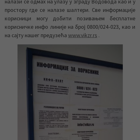
налази се одмах на улазу у зграду Водовода као и у
простору где се налазе шалтери. Све информације
корисници могу добити позивањем бесплатне
корисничке инфо линије на број 0800/024-023, као и
на сајту нашег предузећа
www.vikzr.rs
.