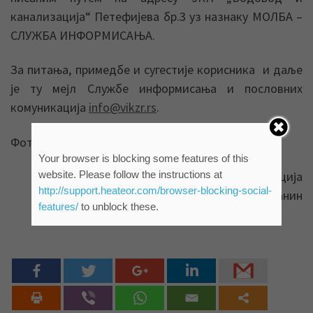
канализација“ Петефијева бр.3 уз назнаку МОЛБА –
СЛУЖБА ИНФОРМИСАЊА.
За питања, примедбе и сугестије корисника и даље
је ту мејл Службе информисања и пословних
комуникација
info@vikzr.rs
.
Фото : ЈКП „Водовод и канализација“ Зрењанин
Your browser is blocking some features of this
website. Please follow the instructions at
Служба информисања и пословних комуникација
http://support.heateor.com/browser-blocking-social-
ЈКП „Водовод и канализација“ Зрењанин
features/
to unblock these.