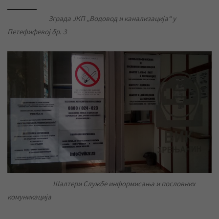
Зграда ЈКП „Водовод и канализација“ у
Петефифевој бр.
3
Шалтери Службе информисања и пословних
комуникација