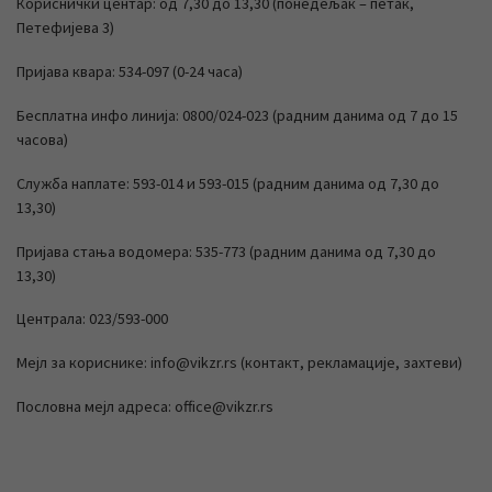
Кориснички центар: од 7,30 до 13,30 (понедељак – петак,
Петефијева 3)
Пријава квара: 534-097 (0-24 часа)
Бесплатна инфо линија: 0800/024-023 (радним данима од 7 до 15
часова)
Служба наплате: 593-014 и 593-015 (радним данима од 7,30 до
13,30)
Пријава стања водомера: 535-773 (радним данима од 7,30 до
13,30)
Централа: 023/593-000
Мејл за кориснике: info@vikzr.rs (контакт, рекламације, захтеви)
Пословна мејл адреса: office@vikzr.rs