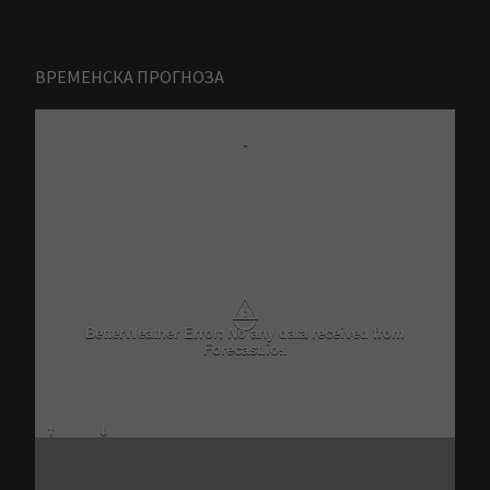
ВРЕМЕНСКА ПРОГНОЗА
-
⚠
BetterWeather Error: No any data received from
Forecast.io!.