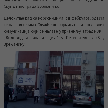
Скупштине града Зрењанина.
Целокупан рад са корисницима, од фебруара, одвија
се на шалтерима Службе информисања и пословних
комуникација који се налазе у приземљу зграде ЈКП
„Водовод и канализација“ у Петефијевој бр.3 у
Зрењанину.