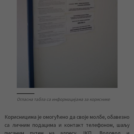
Огласна табла са информацијама за кориснике
Корисницима је омогућено да своје молбе, обавезно
са личним подацима и контакт телефоном, шаљу
писаним путем на адресу ЈКП „Водовод и