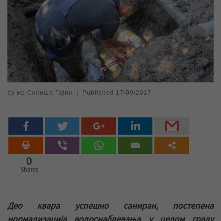
by
мр Синиша Гајин
|
Published
17/09/2017
0
Shares
Део квара успешно саниран, постепена
нормализација водоснабдевања у целом граду