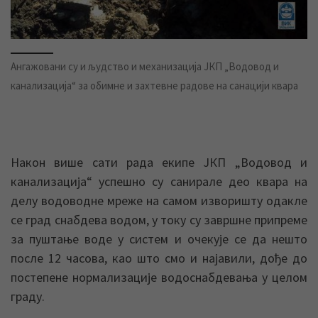
Ангажовани су и људство и механизација ЈКП „Водовод и
канализација“ за обимне и захтевне радове на санацији квара
Након више сати рада екипе ЈКП „Водовод и
канализација“ успешно су санирале део квара на
делу водоводне мреже на самом изворишту одакле
се град снабдева водом, у току су завршне припреме
за пуштање воде у систем и очекује се да нешто
после 12 часова, као што смо и најавили, дође до
постепене нормализације водоснабдевања у целом
граду.