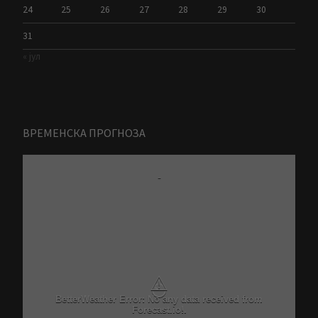
24
25
26
27
28
29
30
31
« јул
ВРЕМЕНСКА ПРОГНОЗА
-
⚠
BetterWeather Error: No any data received from
Forecast.io!.