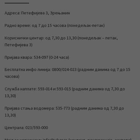
Адреса: Петефијева 3, Зрењанин
Радно време: од 7 до 15 часова (понедељак-петак)
Кориснички центар: од 7,30 до 13,30 (понедељак – петак,
Петефијева 3)
Пријава квара: 534-097 (0-24 часа)
Бесплатна инфо линија: 0800/024-023 (радним данима од 7 до 15
часова)
Служба наплате: 593-014 и 593-015 (радним данима од 7,30 до
13,30)
Пријава стања водомера: 535-773 (радним данима од 7,30 до
13,30)
Централа: 023/593-000
Мејл за кориснике: info@vikzr.rs (контакт, рекламације, захтеви)