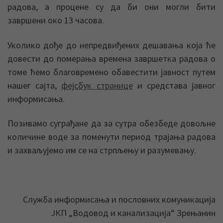
радова, а процене су да би они могли бити
завршени око 13 часова.
Уколико дође до непредвиђених дешавања која ће
довести до померања времена завршетка радова о
томе ћемо благовремено обавестити јавност путем
нашег сајта,
фејсбук странице
и средстава јавног
информисања.
Позивамо суграђане да за сутра обезбеде довољне
количине воде за поменути период трајања радова
и захваљујемо им се на стрпљењу и разумевању.
Служба информисања и пословних комуникација
ЈКП „Водовод и канализација“ Зрењанин