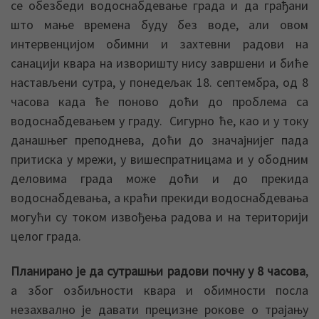
се обезбеди водоснабдевање града и да грађани
што мање времена буду без воде, али овом
интервенцијом обимни и захтевни радови на
санацији квара на изворишту нису завршени и биће
настављени сутра, у понедељак 18. септембра, од 8
часова када ће поново доћи до проблема са
водоснабдевањем у граду. Сигурно ће, као и у току
данашњег преподнева, доћи до значајнијег пада
притиска у мрежи, у вишеспратницама и у ободним
деловима града може доћи и до прекида
водоснабдевања, а краћи прекиди водоснабдевања
могући су током извођења радова и на територији
целог града.
Планирано је да сутрашњи радови почну у 8 часова
,
а због озбиљности квара и обимности посла
незахвално је давати прецизне рокове о трајању