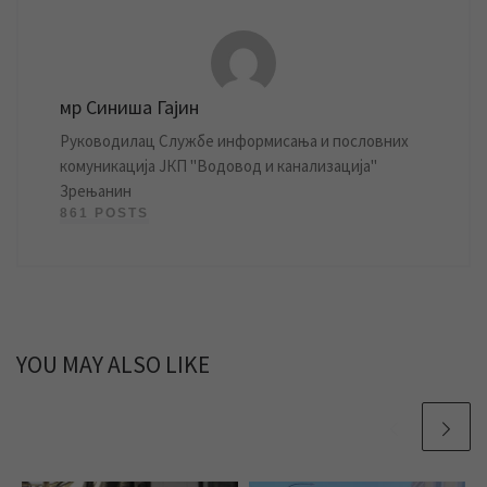
мр Синиша Гајин
Руководилац Службе информисања и пословних
комуникација ЈКП "Водовод и канализација"
Зрењанин
861 POSTS
YOU MAY ALSO LIKE