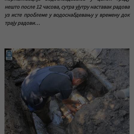
нешто после 12 часова, сутра ујутру наставак радова
уз исте проблеме у водоснабдевању у времену док
трају радови…