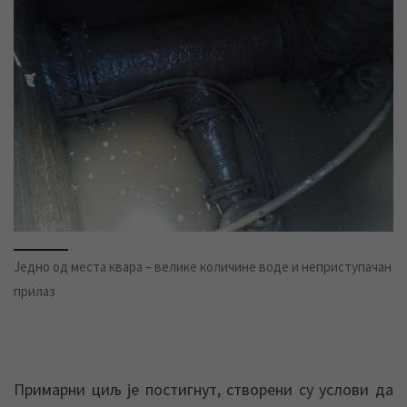
Једно од места квара – велике количине воде и неприступачан
прилаз
Примарни циљ је постигнут, створени су услови да