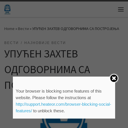
Skip to content
Me
Home
»
Вести
»
УПУЋЕН ЗАХТЕВ ОДГОВОРНИМА СА ПОСТРОЈЕЊА
ВЕСТИ
НАЈНОВИЈЕ ВЕСТИ
УПУЋЕН ЗАХТЕВ
ОДГОВОРНИМА СА
ПОСТРОЈЕЊА
Your browser is blocking some features of this
website. Please follow the instructions at
http://support.heateor.com/browser-blocking-social-
features/
to unblock these.