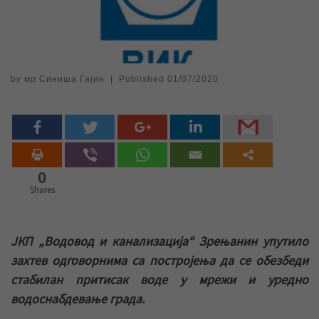
by
мр Синиша Гајин
|
Published
01/07/2020
0
Shares
ЈКП „Водовод и канализација“ Зрењанин упутило
захтев одговорнима са постројења да се обезбеди
стабилан притисак воде у мрежи и уредно
водоснабдевање града.