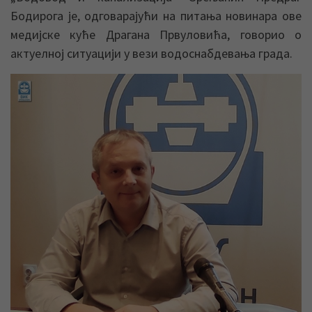
Бодирога је, одговарајући на питања новинара ове
медијске куће Драгана Првуловића, говорио о
актуелној ситуацији у вези водоснабдевања града.