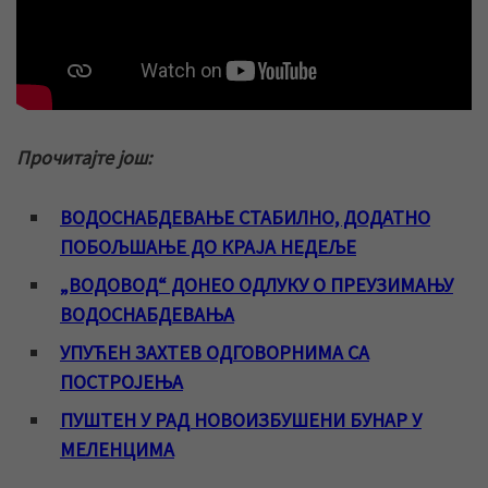
Прочитајте још:
ВОДОСНАБДЕВАЊЕ СТАБИЛНО, ДОДАТНО
ПОБОЉШАЊЕ ДО КРАЈА НЕДЕЉЕ
„ВОДОВОД“ ДОНЕО ОДЛУКУ О ПРЕУЗИМАЊУ
ВОДОСНАБДЕВАЊА
УПУЋЕН ЗАХТЕВ ОДГОВОРНИМА СА
ПОСТРОЈЕЊА
ПУШТЕН У РАД НОВОИЗБУШЕНИ БУНАР У
МЕЛЕНЦИМА