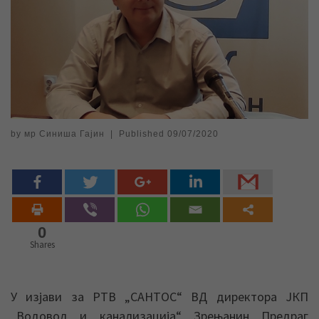
by
мр Синиша Гајин
|
Published
09/07/2020
0
Shares
У изјави за РТВ „САНТОС“ ВД директора ЈКП
„Водовод и канализација“ Зрењанин Предраг