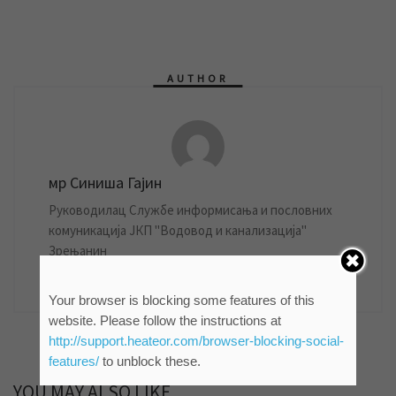
AUTHOR
мр Синиша Гајин
Руководилац Службе информисања и пословних
комуникација ЈКП "Водовод и канализација"
Зрењанин
861 POSTS
Your browser is blocking some features of this
website. Please follow the instructions at
http://support.heateor.com/browser-blocking-social-
features/
to unblock these.
YOU MAY ALSO LIKE