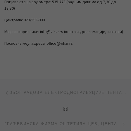
Пријава стања водомера: 535-773 (радним данима од 7,30 до
13,30)
Централа: 023/593-000
Мејл за кориснике: info@vikzr.rs (контакт, рекламације, захтеви)
Пословна мејл адреса: office@vikzr.rs
Post navigation
Previous post
ЗБОГ РАДОВА ЕЛЕКТРОДИСТРИБУЦИЈЕ ЧЕНТА БЕЗ ВОДЕ
BACK TO POST LIST
Ne
ГРАЂЕВИНСКА ФИРМА ОШТЕТИЛА ЦЕВ, ЦЕНТАР ГРАДА БЕЗ ВОДЕ