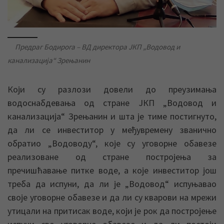
Предраг Бодирога – ВД директора ЈКП „Водовод и
канализација“ Зрењанин
Који су разлози довели до преузимања
водоснабдевања од стране ЈКП „Водовод и
канализација“ Зрењанин и шта је тиме постигнуто,
да ли се инвеститор у међувремену званично
обратио „Водоводу“, које су уговорне обавезе
реализоване од стране постројења за
пречишћавање питке воде, а које инвеститор још
треба да испуни, да ли је „Водовод“ испуњавао
своје уговорне обавезе и да ли су кварови на мрежи
утицали на притисак воде, који је рок да постројење