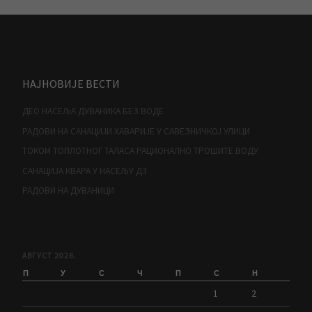
НАЈНОВИЈЕ ВЕСТИ
ДЕО НАСЕЉА ДУВАНИКА БЕЗ ВОДЕ
РАДОВИ НА САНАЦИЈИ ХАВАРИЈЕ У САВЕЗНИЧКОЈ УЛИЦИ
ТОКОМ ТОПЛОТНОГ ТАЛАСА РАЦИОНАЛНО ТРОШИТЕ ВОДУ
САНАЦИЈА КВАРА У НАСЕЉУ Д3
РАДОВИ НА ДУВАНИЦИ
АВГУСТ 2026.
П
У
С
Ч
П
С
Н
1
2