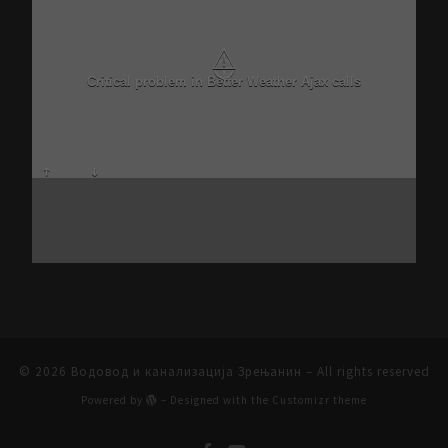
⚠
Critical problem in Better Weather Ajax calls
© 2026
Водовод и канализација Зрењанин
– All rights reserved
Powered by
– Designed with the
Customizr theme