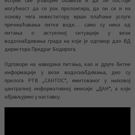
испуни све уговорне обавезе и да ли постоји
могућност да се рок пролонгира, да ли се и на
основу чега инвеститору врши плаћање услуге
пречишћавања питке воде… само су нека од
питања о актуелној ситуацији у вези
водоснабдевања града на које је одговор дао ВД
директора Предраг Бодирога.
Одговори на наведена питања, као и друге битне
информације у вези водоснабдевања, део су
прилога РТВ „САНТОС“, емитованог у њиховој
централној информативној емисији „ДАН“, а који
објављујемо у наставку.