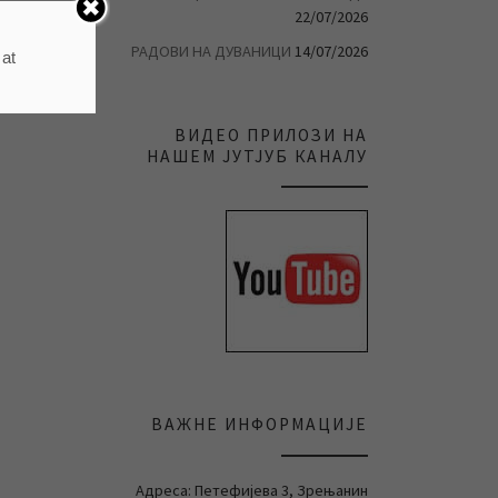
22/07/2026
РАДОВИ НА ДУВАНИЦИ
14/07/2026
 at
ВИДЕО ПРИЛОЗИ НА
НАШЕМ ЈУТЈУБ КАНАЛУ
ВАЖНЕ ИНФОРМАЦИЈЕ
Адреса: Петефијева 3, Зрењанин