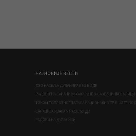
НАЈНОВИЈЕ ВЕСТИ
ДЕО НАСЕЉА ДУВАНИКА БЕЗ ВОДЕ
РАДОВИ НА САНАЦИЈИ ХАВАРИЈЕ У САВЕЗНИЧКОЈ УЛИЦИ
ТОКОМ ТОПЛОТНОГ ТАЛАСА РАЦИОНАЛНО ТРОШИТЕ ВО
САНАЦИЈА КВАРА У НАСЕЉУ Д3
РАДОВИ НА ДУВАНИЦИ