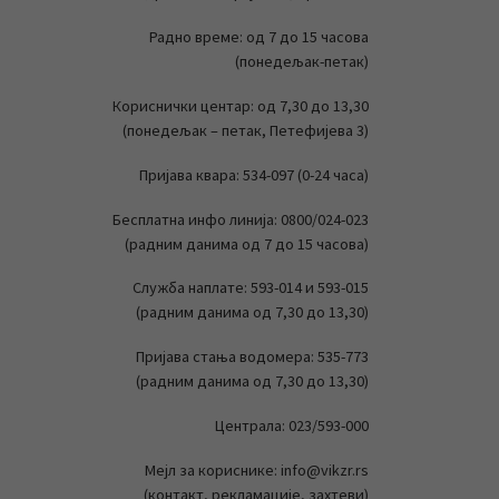
Радно време: од 7 до 15 часова
(понедељак-петак)
Кориснички центар: од 7,30 до 13,30
(понедељак – петак, Петефијева 3)
Пријава квара: 534-097 (0-24 часа)
Бесплатна инфо линија: 0800/024-023
(радним данима од 7 до 15 часова)
Служба наплате: 593-014 и 593-015
(радним данима од 7,30 до 13,30)
Пријава стања водомера: 535-773
(радним данима од 7,30 до 13,30)
Централа: 023/593-000
Мејл за кориснике: info@vikzr.rs
(контакт, рекламације, захтеви)