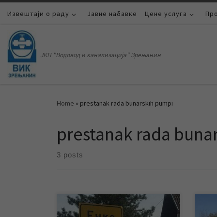
Извештаји о раду
Skip to content
Јавне набавке
Цене услуга
Пр
ЈКП "Водовод и канализација" Зрењанин
Home
»
prestanak rada bunarskih pumpi
prestanak rada buna
3 posts
За уторак 22.08.2017. године
За ч