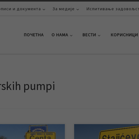
описи и документа
За медије
Испитивање задовољст
ПОЧЕТНА
О НАМА
ВЕСТИ
КОРИСНИЦИ
rskih pumpi
етвртак 01.06.2017. године
За данас 20.04.2017. године