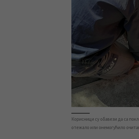
Корисници су обавези да са покл
отежало или онемогућило очита