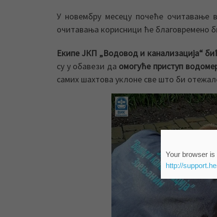
У новембру месецу почеће очитавање в
очитавања корисници ће благовремено б
Екипе ЈКП „Водовод и канализација“ биће
су у обавези да
омогуће приступ водоме
самих шахтова уклоне све што би отежа
Your browser is 
http://support.h