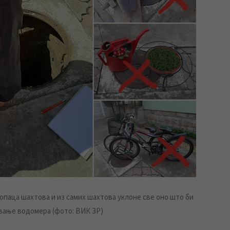
опаца шахтова и из самих шахтова уклоне све оно што би
вање водомера (фото: ВИК ЗР)