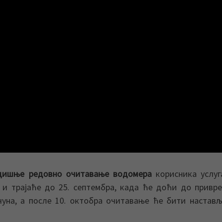
дишње редовно очитавање водомера
корисника услу
 и трајаће до 25. септембра, када ће доћи до привр
чуна, а после 10. октобра очитавање ће бити настав