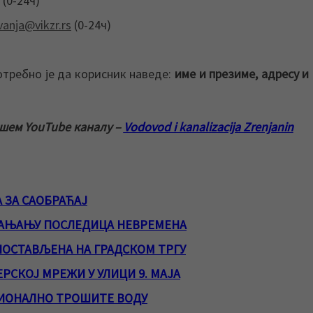
 (0-24ч)
vanja@vikzr.rs
(0-24ч)
отребно је да корисник наведе:
име и презиме, адресу и
ашем YouTube каналу –
Vodovod i kanalizacija Zrenjanin
 ЗА САОБРАЋАЈ
ЛАЊАЊУ ПОСЛЕДИЦА НЕВРЕМЕНА
ПОСТАВЉЕНА НА ГРАДСКОМ ТРГУ
РСКОЈ МРЕЖИ У УЛИЦИ 9. МАЈА
ИОНАЛНО ТРОШИТЕ ВОДУ