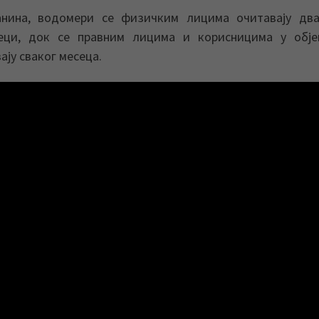
нина, водомери се физичким лицима очитавају два
еци, док се правним лицима и корисницима у обје
ју сваког месеца.