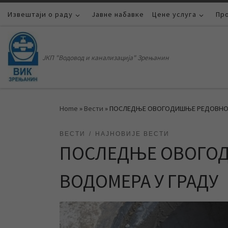
Извештаји о раду
Skip to content
Јавне набавке
Цене услуга
Пр
ЈКП "Водовод и канализација" Зрењанин
Home
»
Вести
»
ПОСЛЕДЊЕ ОВОГОДИШЊЕ РЕДОВНО 
ВЕСТИ
НАЈНОВИЈЕ ВЕСТИ
ПОСЛЕДЊЕ ОВОГО
ВОДОМЕРА У ГРАДУ