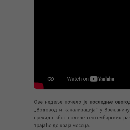
Ове недеље почело је
последње ового
„Водовод и канализација“ у Зрењанину
прекида због поделе септембарских ра
трајаће до краја месеца.