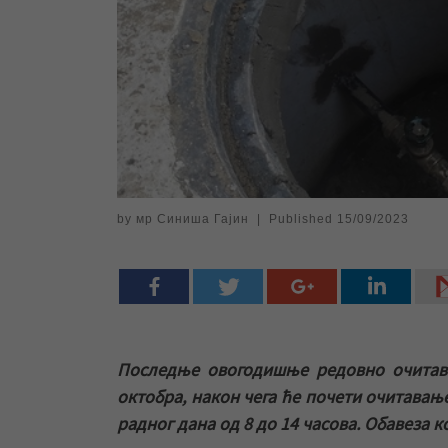
by
мр Синиша Гајин
|
Published
15/09/2023
Последње овогодишње редовно очитава
октобра, након чега ће почети очитавањ
радног дана од 8 до 14 часова. Обавеза 