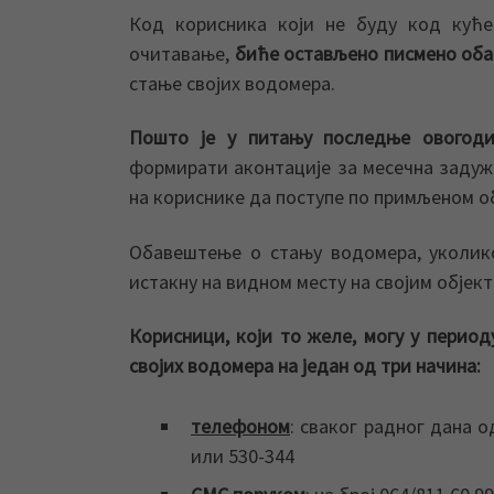
Код корисника који не буду код куће
очитавање,
биће остављено писмено оба
стање својих водомера.
Пошто је у питању последње овогод
формирати аконтације за месечна задуж
на кориснике да поступе по примљеном о
Обавештење о стању водомера, уколико
истакну на видном месту на својим објек
Корисници, који то желе, могу у период
својих водомера на један од три начина:
телефоном
: сваког радног дана о
или 530-344