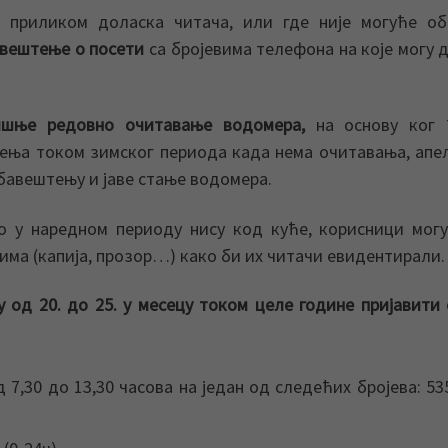
 приликом доласка читача, или где није могуће об
вештење о посети
са бројевима телефона на које могу д
ишње редовно очитавање водомера,
на основу ког 
ења током зимског периода када нема очитавања, апе
бавештењу и јаве стање водомера.
 у наредном периоду нису код куће, корисници мог
тима (капија, прозор…) како би их читачи евидентирали.
у од 20. до 25. у месецу током целе године пријавити
д 7,30 до 13,30 часова на један од следећих бројева: 53