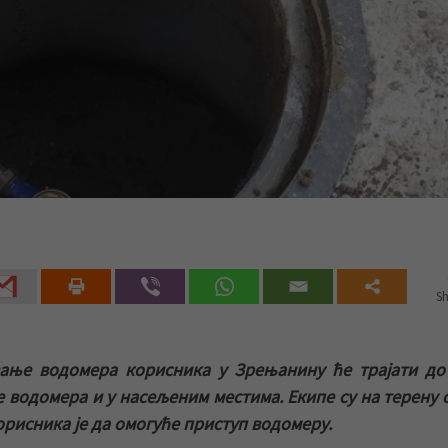
Sh
ње водомера корисника у Зрењанину ће трајати до 
е водомера и у насељеним местима. Екипе су на терену 
корисника је да омогуће приступ водомеру.