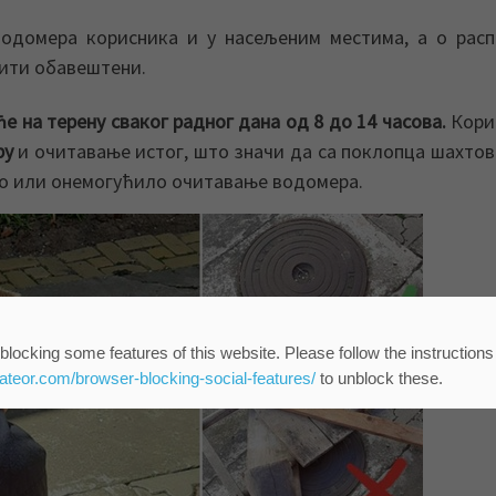
одомера корисника и у насељеним местима, а о рас
ити обавештени.
 на терену сваког радног дана од 8 до 14 часова.
Кори
ру
и очитавање истог, што значи да са поклопца шахтов
ло или онемогућило очитавање водомера.
blocking some features of this website. Please follow the instructions
eateor.com/browser-blocking-social-features/
to unblock these.