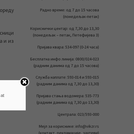
пореду
Радно време: од 7 до 15 часова
(понедељак-петак)
Кориснички центар: од 7,30 до 13,30
сници
(понедељак – петак, Петефијева 3)
а и из
Пријава квара: 534-097 (0-24 часа)
Бесплатна инфо линија: 0800/024-023
(радним данима од 7 до 15 часова)
Служба наплате: 593-014 и 593-015
(радним данима од 7,30 до 13,30)
 at
Пријава стања водомера: 535-773
(радним данима од 7,30 до 13,30)
Централа: 023/593-000
Мејл за кориснике: info@vikzr.rs
(контакт, рекламације, захтеви)