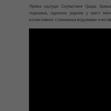
Према одлуци Скупштине Града Зрења
годишње, односно једном у шест мес
колективног становања водомери очитава