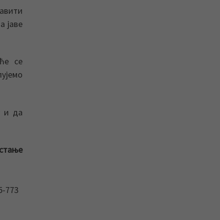
авити
а јаве
ће се
лујемо
у и да
 стање
5-773