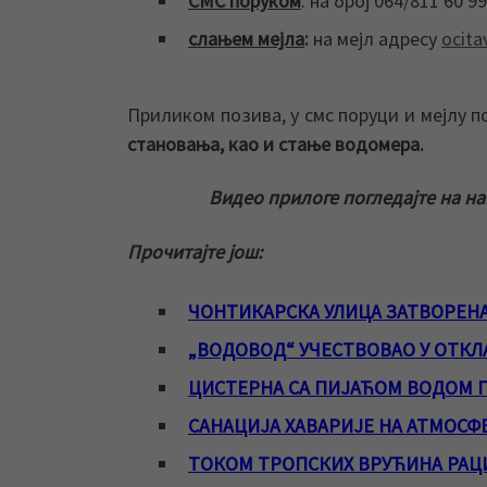
СМС поруком
: на број 064/811 60 99
слањем мејла
:
на мејл адресу
ocita
Приликом позива, у смс поруци и мејлу п
становања, као и стање водомера
.
Видео прилоге погледајте на н
Прочитајте још:
ЧОНТИКАРСКА УЛИЦА ЗАТВОРЕНА
„ВОДОВОД“ УЧЕСТВОВАО У ОТК
ЦИСТЕРНА СА ПИЈАЋОМ ВОДОМ 
САНАЦИЈА ХАВАРИЈЕ НА АТМОСФЕ
ТОКОМ ТРОПСКИХ ВРУЋИНА РАЦ