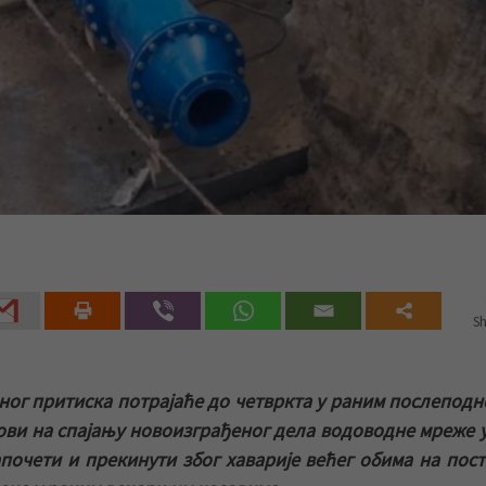
Sh
ог притиска потрајаће до четвркта у раним послепод
ови на спајању новоизграђеног дела водоводне мреже 
апочети и прекинути због хаварије већег обима на пост