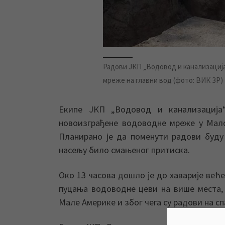
Радови ЈКП „Водовод и канализациј
мреже на главни вод (фото: ВИК ЗР)
Екипе ЈКП „Водовод и канализација“
новоизграђене водоводне мреже у Мало
Планирано је да поменути радови буду
насељу било смањеног притиска.
Око 13 часова дошло је до хаварије веће
пуцања водоводне цеви на више места,
Мале Америке и због чега су радови на с