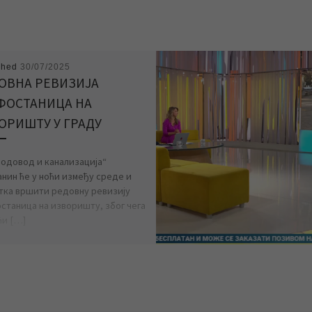
shed
30/07/2025
ОВНА РЕВИЗИЈА
ФОСТАНИЦА НА
ОРИШТУ У ГРАДУ
Водовод и канализација“
нин ће у ноћи између среде и
тка вршити редовну ревизију
станица на изворишту, због чега
ћи […]