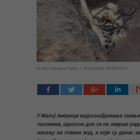
by
мр Синиша Гајин
|
Published
06/09/2023
У Малој Америци водоснабдевање смањен
часовима, односно док се не заврше рад
насељу на главни вод, а који су данас з