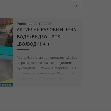
Published
02/12/2025
АКТУЕЛНИ РАДОВИ И ЦЕНА
ВОДЕ (ВИДЕО – РТВ
„ВОЈВОДИНА“)
Гостујући у јутарњем програму „Добро
јутро Војводино“ на РТВ „Војводина“
руководилац Службе информисања и
пословних комуникација ЈКП „Водовод
и канализација“ Зрењанин мр […]