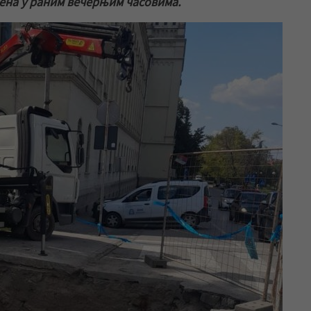
њена у раним вечерњим часовима.