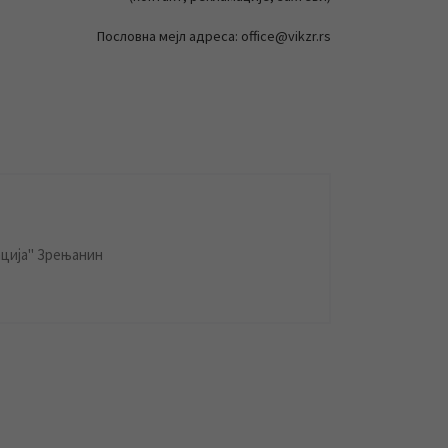
Пословна мејл адреса: office@vikzr.rs
ција" Зрењанин