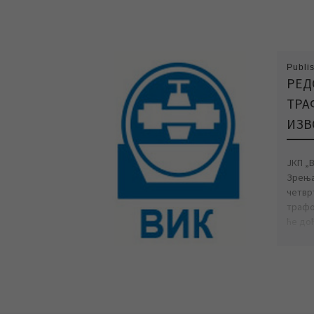
Publi
РЕД
ТРА
ИЗВ
ЈКП „
Зрења
четвр
трафо
ће до