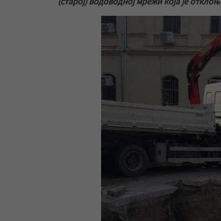
(старој) водоводној мрежи која је откло