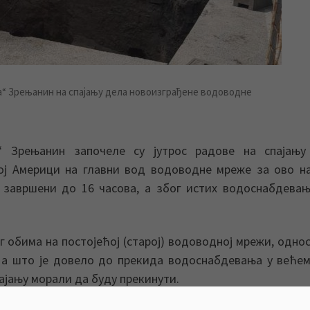
а“ Зрењанин на спајању дела новоизграђене водоводне
 Зрењанин започеле су јутрос радове на спајању
ј Америци на главни вод водоводне мреже за ово н
 завршени до 16 часова, а због истих водоснабдевањ
г обима на постојећој (старој) водоводној мрежи, одно
 а што је довело до прекида водоснабдевања у веће
пајању морали да буду прекинути.