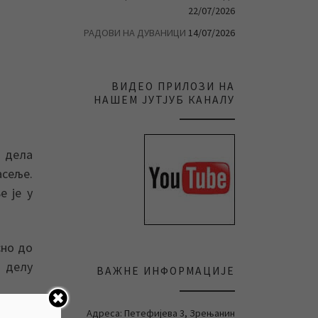
22/07/2026
РАДОВИ НА ДУВАНИЦИ
14/07/2026
ВИДЕО ПРИЛОЗИ НА
НАШЕМ ЈУТЈУБ КАНАЛУ
 дела
асеље.
е је у
сно до
м делу
ВАЖНЕ ИНФОРМАЦИЈЕ
Адреса: Петефијева 3, Зрењанин