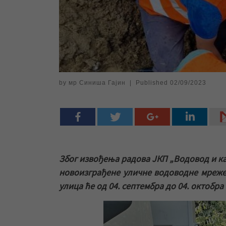
by
мр Синиша Гајин
|
Published
02/09/2023
Због извођења радова ЈКП „Водовод и к
новоизграђене уличне водоводне мреже у
улица ће од 04. септембра до 04. октобра