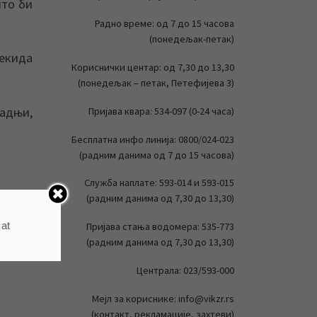
што би
Радно време: од 7 до 15 часова
(понедељак-петак)
екида
Кориснички центар: од 7,30 до 13,30
(понедељак – петак, Петефијева 3)
радњи,
Пријава квара: 534-097 (0-24 часа)
Бесплатна инфо линија: 0800/024-023
(радним данима од 7 до 15 часова)
Служба наплате: 593-014 и 593-015
(радним данима од 7,30 до 13,30)
 at
Пријава стања водомера: 535-773
(радним данима од 7,30 до 13,30)
Централа: 023/593-000
Мејл за кориснике: info@vikzr.rs
(контакт, рекламације, захтеви)