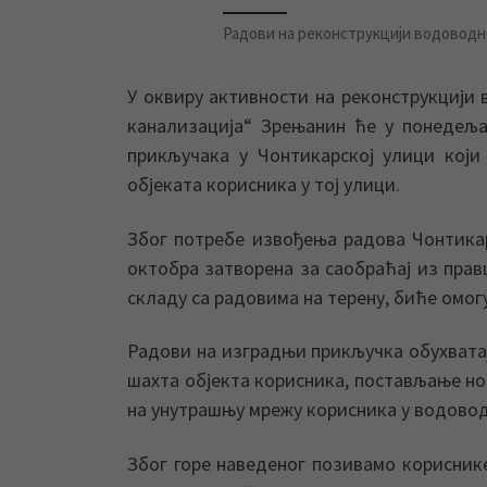
Радови на реконструкцији водоводн
У оквиру активности на реконструкцији
канализација“ Зрењанин ће у понедеља
прикључака у Чонтикарској улици кој
објеката корисника у тој улици.
Због потребе извођења радова Чонтикарс
октобра затворена за саобраћај из прав
складу са радовима на терену, биће омо
Радови на изградњи прикључка обухватај
шахта објекта корисника, постављање но
на унутрашњу мрежу корисника у водово
Због горе наведеног позивамо корисни