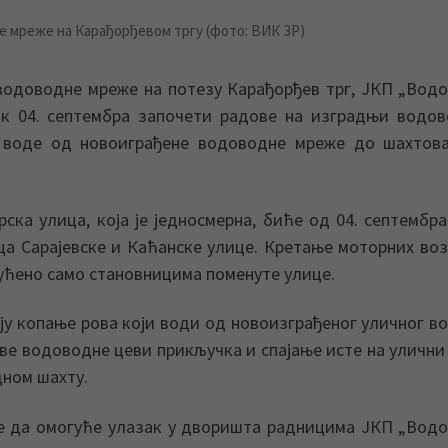
е мреже на Карађорђевом тргу (фото: ВИК ЗР)
 водоводне мреже на потезу Карађорђев трг, ЈКП „Вод
к 04. септембра започети радове на изградњи водо
и воде од новоиграђене водоводне мреже до шахтова
ка улица, која је једносмерна, биће од 04. септембра
ца Сарајевске и Каћанске улице. Кретање моторних воз
гућено само становницима поменуте улице.
у копање рова који води од новоизграђеног уличног в
ве водоводне цеви прикључка и спајање исте на улични
дном шахту.
ке да омогуће улазак у дворишта радницима ЈКП „Вод