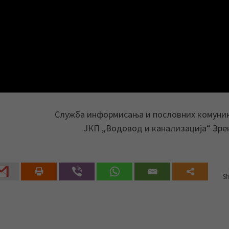
Служба информисања и пословних комуни
ЈКП „Водовод и канализација“ Зр
Sh