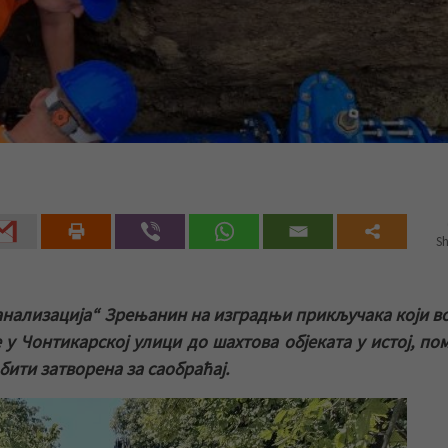
Sh
анализација“ Зрењанин на изградњи прикључака који в
 Чонтикарској улици до шахтова објеката у истој, по
 бити затворена за саобраћај.