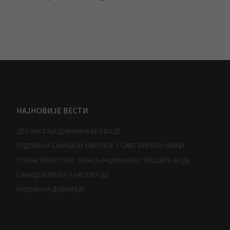
НАЈНОВИЈЕ ВЕСТИ
ДЕО НАСЕЉА ДУВАНИКА БЕЗ ВОДЕ
РАДОВИ НА САНАЦИЈИ ХАВАРИЈЕ У САВЕЗНИЧКОЈ УЛИЦИ
ТОКОМ ТОПЛОТНОГ ТАЛАСА РАЦИОНАЛНО ТРОШИТЕ ВОДУ
САНАЦИЈА КВАРА У НАСЕЉУ Д3
РАДОВИ НА ДУВАНИЦИ