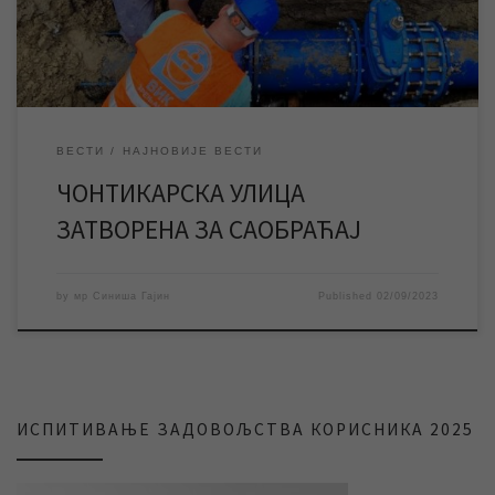
оквиру активности на реконструкцији водоводне мреже на
потезу Карађорђев трг, […]
ВЕСТИ
НАЈНОВИЈЕ ВЕСТИ
ЧОНТИКАРСКА УЛИЦА
ЗАТВОРЕНА ЗА САОБРАЋАЈ
by
мр Синиша Гајин
Published
02/09/2023
ИСПИТИВАЊЕ ЗАДОВОЉСТВА КОРИСНИКА 2025