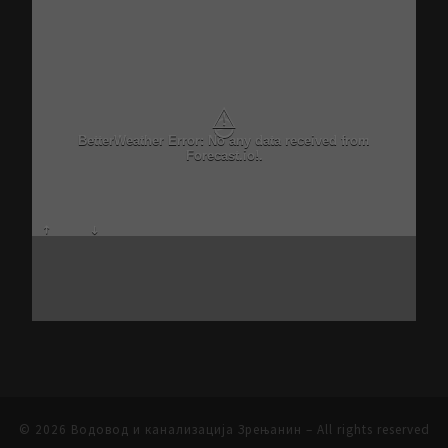
⚠
BetterWeather Error: No any data received from
Forecast.io!.
© 2026
Водовод и канализација Зрењанин
– All rights reserved