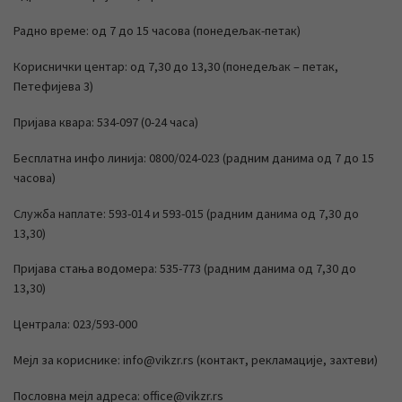
Радно време: од 7 до 15 часова (понедељак-петак)
Кориснички центар: од 7,30 до 13,30 (понедељак – петак,
Петефијева 3)
Пријава квара: 534-097 (0-24 часа)
Бесплатна инфо линија: 0800/024-023 (радним данима од 7 до 15
часова)
Служба наплате: 593-014 и 593-015 (радним данима од 7,30 до
13,30)
Пријава стања водомера: 535-773 (радним данима од 7,30 до
13,30)
Централа: 023/593-000
Мејл за кориснике: info@vikzr.rs (контакт, рекламације, захтеви)
Пословна мејл адреса: office@vikzr.rs