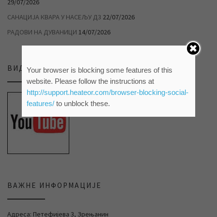
29/07/2026
САНАЦИЈА КВАРА У НАСЕЉУ Д3
22/07/2026
РАДОВИ НА ДУВАНИЦИ
14/07/2026
ВИДЕО ПРИЛОЗИ НА НАШЕМ ЈУТЈУБ КАНАЛУ
Your browser is blocking some features of this
website. Please follow the instructions at
http://support.heateor.com/browser-blocking-social-
features/
to unblock these.
ВАЖНЕ ИНФОРМАЦИЈЕ
Адреса: Петефијева 3, Зрењанин