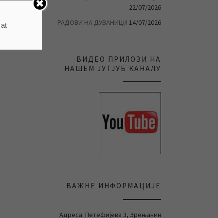
22/07/2026
РАДОВИ НА ДУВАНИЦИ
14/07/2026
 at
ВИДЕО ПРИЛОЗИ НА
НАШЕМ ЈУТЈУБ КАНАЛУ
ВАЖНЕ ИНФОРМАЦИЈЕ
Адреса: Петефијева 3, Зрењанин