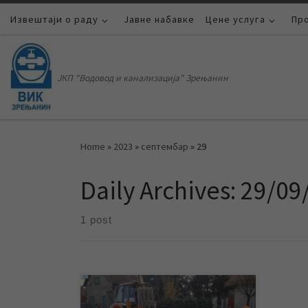
Извештаји о раду
Skip to content
Јавне набавке
Цене услуга
Пр
ЈКП "Водовод и канализација" Зрењанин
Home
»
2023
»
септембар
»
29
Daily Archives:
29/09
1 post
У току су радови ЈКП „Водовод и