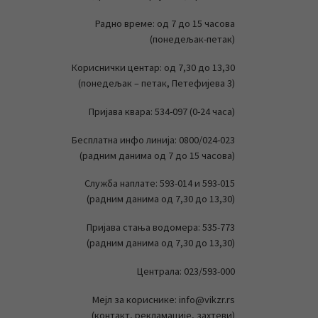
Радно време: од 7 до 15 часова
(понедељак-петак)
Кориснички центар: од 7,30 до 13,30
(понедељак – петак, Петефијева 3)
Пријава квара: 534-097 (0-24 часа)
Бесплатна инфо линија: 0800/024-023
(радним данима од 7 до 15 часова)
Служба наплате: 593-014 и 593-015
(радним данима од 7,30 до 13,30)
Пријава стања водомера: 535-773
(радним данима од 7,30 до 13,30)
Централа: 023/593-000
Мејл за кориснике: info@vikzr.rs
(контакт, рекламације, захтеви)