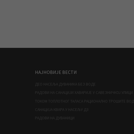
НАЈНОВИЈЕ ВЕСТИ
ДЕО НАСЕЉА ДУВАНИКА БЕЗ ВОДЕ
РАДОВИ НА САНАЦИЈИ ХАВАРИЈЕ У САВЕЗНИЧКОЈ УЛИЦИ
ТОКОМ ТОПЛОТНОГ ТАЛАСА РАЦИОНАЛНО ТРОШИТЕ ВО
САНАЦИЈА КВАРА У НАСЕЉУ Д3
РАДОВИ НА ДУВАНИЦИ