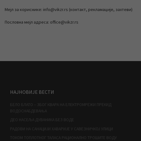
Мејл за кориснике: info@vikzr.rs (контакт, рекламације, захтеви)
Пословна мејл адреса: office@vikzr.rs
НАЈНОВИЈЕ ВЕСТИ
БЕЛО БЛАТО – ЗБОГ КВАРА НА ЕЛЕКТРОМРЕЖИ ПРЕКИД
ВОДОСНАБДЕВАЊА
ДЕО НАСЕЉА ДУВАНИКА БЕЗ ВОДЕ
РАДОВИ НА САНАЦИЈИ ХАВАРИЈЕ У САВЕЗНИЧКОЈ УЛИЦИ
ТОКОМ ТОПЛОТНОГ ТАЛАСА РАЦИОНАЛНО ТРОШИТЕ ВОДУ