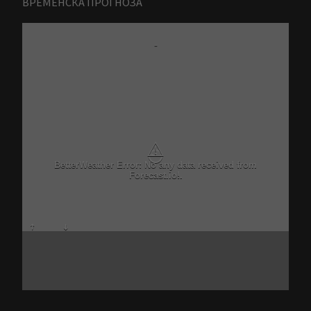
ВРЕМЕНСКА ПРОГНОЗА
-
⚠
BetterWeather Error: No any data received from
Forecast.io!.