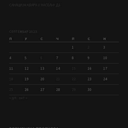
САНАЦИЈА КВАРА У НАСЕЉУ Д3
СЕПТЕМБАР 2023.
П
У
С
Ч
П
С
Н
1
2
3
4
5
6
7
8
9
10
11
12
13
14
15
16
17
18
19
20
21
22
23
24
25
26
27
28
29
30
« јул
окт »