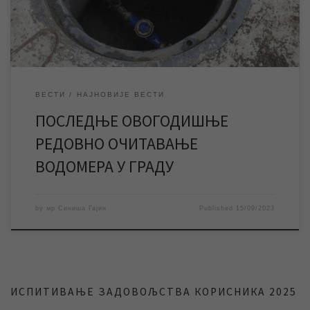
одлуци Скупштине Града Зрењанина, водомери се физичким
[…]
ВЕСТИ
НАЈНОВИЈЕ ВЕСТИ
ПОСЛЕДЊЕ ОВОГОДИШЊЕ
РЕДОВНО ОЧИТАВАЊЕ
ВОДОМЕРА У ГРАДУ
by
мр Синиша Гајин
Published
15/09/2023
ИСПИТИВАЊЕ ЗАДОВОЉСТВА КОРИСНИКА 2025