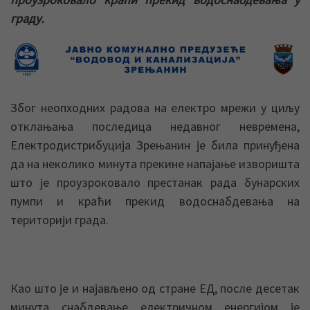
граду.
Због неопходних радова на електро мрежи у циљу
отклањања последица недавног невремена,
Електродистрибуција Зрењанин је била принуђена
да на неколико минута прекине напајање изворишта
што је проузроковало престанак рада бунарских
пумпи и краћи прекид водоснабдевања на
територији града.
Као што је и најављено од стране ЕД, после десетак
минута снабдевање електричном енергијом је