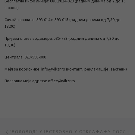
Бесплатна инфо линија: 0800/024-023 (радним данима од 7 до 15
часова)
Служба наплате: 593-014 и 593-015 (радним данима од 7,30 до
13,30)
Пријава стања водомера: 535-773 (радним данима од 7,30 до
13,30)
Централа: 023/593-000
Мејл за кориснике: info@vikzr.rs (контакт, рекламације, захтеви)
Пословна мејл адреса: office@vikzr.rs
Post navigation
Previous post
“ВОДОВОД” УЧЕСТВОВАО У ОТКЛАЊАЊУ ПОСЛЕДИЦА НЕВРЕМЕНА