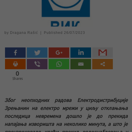
by
Dragana Rašić
|
Published
26/07/2023
0
Shares
Због неопходних радова Електродистрибуције
Зрењанин на електро мрежи у циљу отклањања
последица невремена дошло је до прекида
напајања изворишта на неколико минута, а што је
проузроковало краћи прекид водоснабдевања у