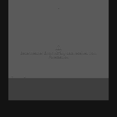
-
⚠
BetterWeather Error: No any data received from
Forecast.io!.