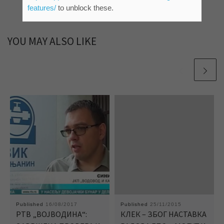
features/
to unblock these.
YOU MAY ALSO LIKE
Published
16/08/2017
Published
25/11/2015
РТВ „ВОЈВОДИНА“:
КЛЕК – ЗБОГ НАСТАВКА