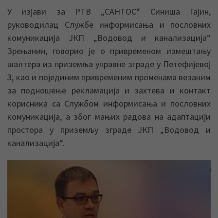
У изјави за РТВ „САНТОС“ Синиша Гајин,
руководилац Службе информисања и пословних
комуникација ЈКП „Водовод и канализација“
Зрењанин, говорио је о привременом измештању
шалтера из приземља управне зграде у Петефијевој
3, као и појединим привременим променама везаним
за подношење рекламација и захтева и контакт
корисника са Службом информисања и пословних
комуникација, а због мањих радова на адаптацији
простора у приземљу зграде ЈКП „Водовод и
канализација“.