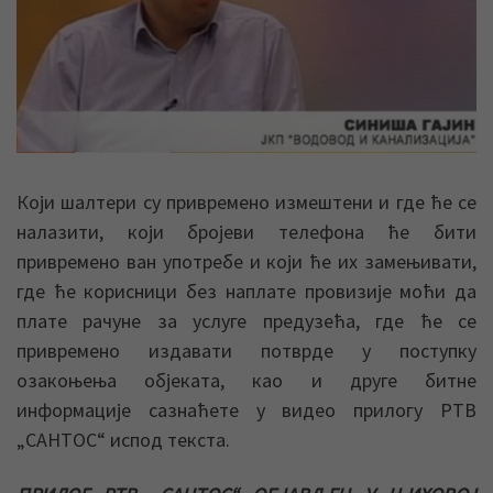
Који шалтери су привремено измештени и где ће се
налазити, који бројеви телефона ће бити
привремено ван употребе и који ће их замењивати,
где ће корисници без наплате провизије моћи да
плате рачуне за услуге предузећа, где ће се
привремено издавати потврде у поступку
озакоњења објеката, као и друге битне
информације сазнаћете у видео прилогу РТВ
„САНТОС“ испод текста.