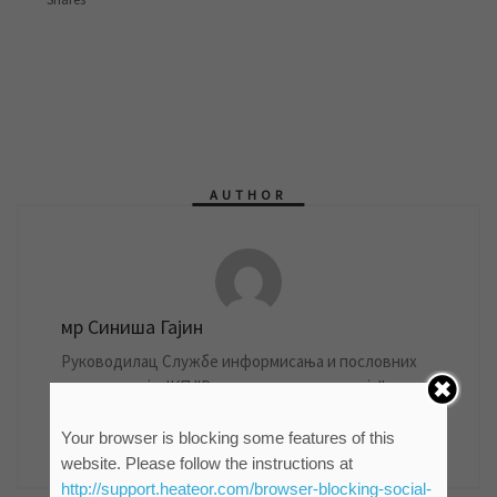
AUTHOR
мр Синиша Гајин
Руководилац Службе информисања и пословних
комуникација ЈКП "Водовод и канализација"
Зрењанин
861 POSTS
Your browser is blocking some features of this
website. Please follow the instructions at
http://support.heateor.com/browser-blocking-social-