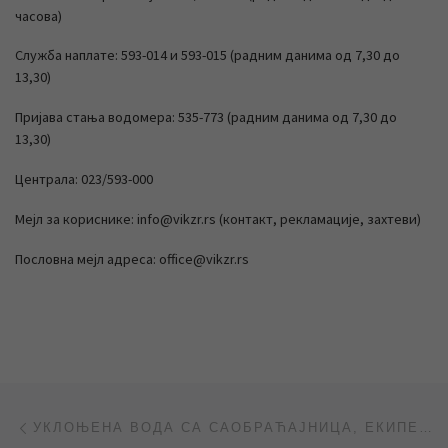
часова)
Служба наплате: 593-014 и 593-015 (радним данима од 7,30 до
13,30)
Пријава стања водомера: 535-773 (радним данима од 7,30 до
13,30)
Централа: 023/593-000
Мејл за кориснике: info@vikzr.rs (контакт, рекламације, захтеви)
Пословна мејл адреса: office@vikzr.rs
Post navigation
Previous post
УКЛОЊЕНА ВОДА СА САОБРАЋАЈНИЦА, ЕКИПЕ НЕПРЕКИДНО НА ТЕРЕНУ