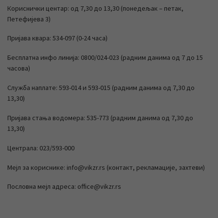
Кориснички центар: од 7,30 до 13,30 (понедељак – петак,
Петефијева 3)
Пријава квара: 534-097 (0-24 часа)
Бесплатна инфо линија: 0800/024-023 (радним данима од 7 до 15
часова)
Служба наплате: 593-014 и 593-015 (радним данима од 7,30 до
13,30)
Пријава стања водомера: 535-773 (радним данима од 7,30 до
13,30)
Централа: 023/593-000
Мејл за кориснике: info@vikzr.rs (контакт, рекламације, захтеви)
Пословна мејл адреса: office@vikzr.rs