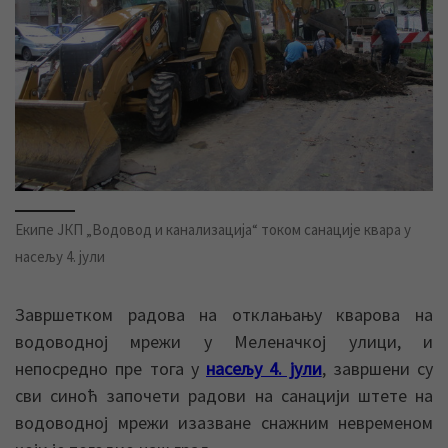
Екипе ЈКП „Водовод и канализација“ током санације квара у
насељу 4. јули
Завршетком радова на отклањању кварова на
водоводној мрежи у Меленачкој улици, и
непосредно пре тога у
насељу 4. јули
, завршени су
сви синоћ започети радови на санацији штете на
водоводној мрежи изазване снажним невременом