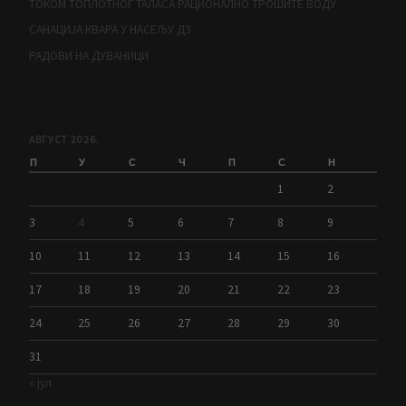
ТОКОМ ТОПЛОТНОГ ТАЛАСА РАЦИОНАЛНО ТРОШИТЕ ВОДУ
САНАЦИЈА КВАРА У НАСЕЉУ Д3
РАДОВИ НА ДУВАНИЦИ
АВГУСТ 2026.
П
У
С
Ч
П
С
Н
1
2
3
4
5
6
7
8
9
10
11
12
13
14
15
16
17
18
19
20
21
22
23
24
25
26
27
28
29
30
31
« јул