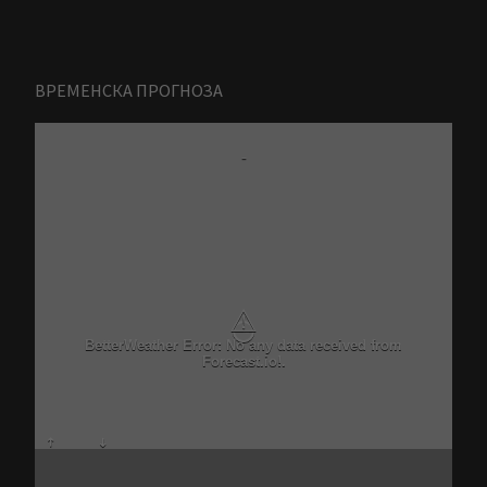
ВРЕМЕНСКА ПРОГНОЗА
-
⚠
BetterWeather Error: No any data received from
Forecast.io!.