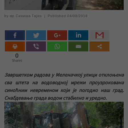
by
мр Синиша Гајин
|
Published
04/08/2018
0
Shares
Завршетком радова у Меленачкој улици отклоњена
сва штета на водоводној мрежи проузрокована
синоћним невременом који је погодио наш град.
Снабдевање града водом стабилно и уредно.