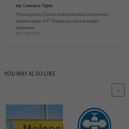
мр Синиша Гајин
Руководилац Службе информисања и пословних
комуникација ЈКП "Водовод и канализација"
Зрењанин
861 POSTS
YOU MAY ALSO LIKE