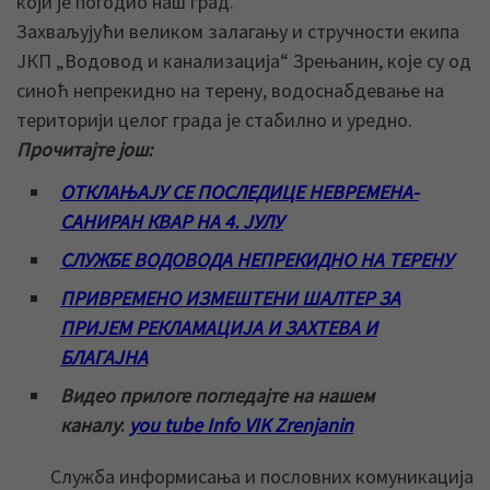
који је погодио наш град.
Захваљујући великом залагању и стручности екипа
ЈКП „Водовод и канализација“ Зрењанин, које су од
синоћ непрекидно на терену, водоснабдевање на
територији целог града је стабилно и уредно.
Прочитајте још:
ОТКЛАЊАЈУ СЕ ПОСЛЕДИЦЕ НЕВРЕМЕНА-
САНИРАН КВАР НА 4. ЈУЛУ
СЛУЖБЕ ВОДОВОДА НЕПРЕКИДНО НА ТЕРЕНУ
ПРИВРЕМЕНО ИЗМЕШТЕНИ ШАЛТЕР ЗА
ПРИЈЕМ РЕКЛАМАЦИЈА И ЗАХТЕВА И
БЛАГАЈНА
Видео прилоге погледајте на нашем
каналу
:
you tube Info VIK Zrenjanin
Служба информисања и пословних комуникација