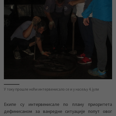
У току прошле ноћи интервенисало се и у насељу 4. јули
Екипе су интервенисале по плану приоритета
дефинисаном за ванредне ситуације попут овог