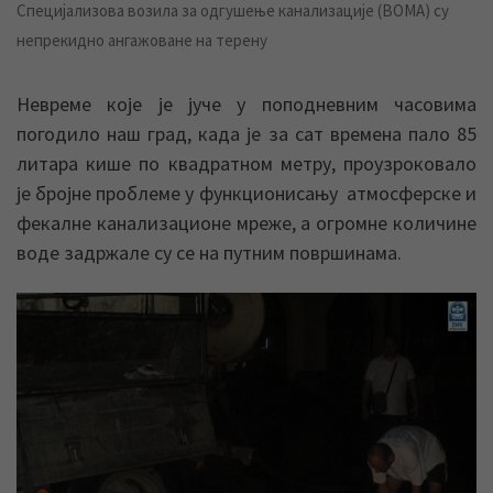
Специјализова возила за одгушење канализације (ВОМА) су
непрекидно ангажоване на терену
Невреме које је јуче у поподневним часовима
погодило наш град, када је за сат времена пало 85
литара кише по квадратном метру, проузроковало
је бројне проблеме у функционисању атмосферске и
фекалне канализационе мреже, а огромне количине
воде задржале су се на путним површинама.