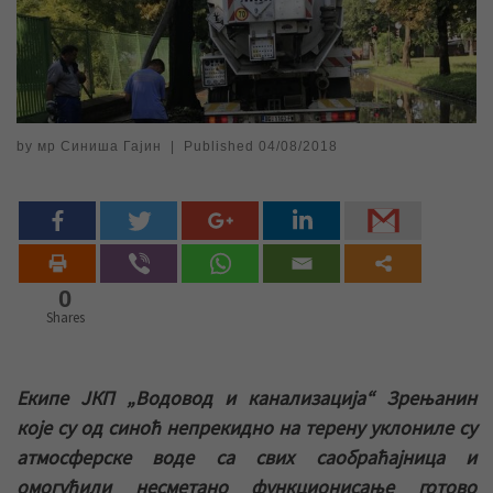
by
мр Синиша Гајин
|
Published
04/08/2018
0
Shares
Екипе ЈКП „Водовод и канализација“ Зрењанин
које су од синоћ непрекидно на терену уклониле су
атмосферске воде са свих саобраћајница и
омогућили несметано функционисање готово