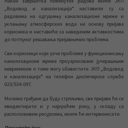
Након завршетка поменутих радова екипе ЈКП
„Водовод и канализација“ наставили су са
радовима на одгушењу канализационе мреже и
уклањању атмосферских вода на основу пријава
корисника и наставиће са наведеним активностима
до потпуног решавања пријавњених проблема.
Сви корисници који уоче проблеме у функционисању
канализационе мреже проузроковане јучерашњим
невременом о томе могу обавестити ЈКП „Водовод
и канализација“ на телефон диспечерске службе
023/534-097.
Молимо грађане да буду стрпљиви, све пријаве ће се
евидентирати и у најкраћем року, у складу са
расположивим ресурсима, екипе ће интервенисати.
Прочитајте још: