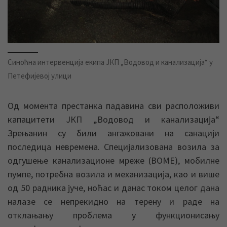
Синоћна интервенција екипа ЈКП „Водовод и канализација“ у
Петефијевој улици
Од момента престанка падавина сви расположиви
капацитети ЈКП „Водовод и канализација“
Зрењанин су били ангажовани на санацији
последица невремена. Специјализована возила за
одгушење канализационе мреже (ВОМЕ), мобилне
пумпе, потребна возила и механизација, као и више
од 50 радника јуче, ноћас и данас током целог дана
налазе се непрекидно на терену и раде на
отклањању проблема у функционисању