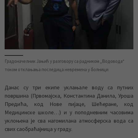
Градоначелник Јањић у разговору са радником „Водовода“
током отклањања последица невремена у болници
Данас су три екипе уклањале воду са путних
површина (Првомајска, Константина Данила, Уроша
Предића, код Нове пијаце, Шећеране, код
Медицинске школе…) и у поподневним часовима
уклоњена је сва нагомилана атмосферска вода са
свих саобраћајница у граду.