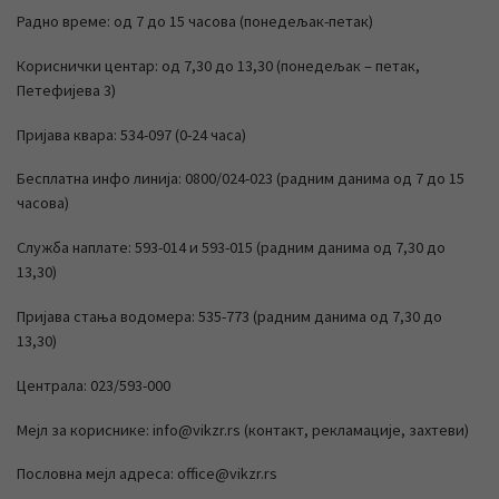
Радно време: од 7 до 15 часова (понедељак-петак)
Кориснички центар: од 7,30 до 13,30 (понедељак – петак,
Петефијева 3)
Пријава квара: 534-097 (0-24 часа)
Бесплатна инфо линија: 0800/024-023 (радним данима од 7 до 15
часова)
Служба наплате: 593-014 и 593-015 (радним данима од 7,30 до
13,30)
Пријава стања водомера: 535-773 (радним данима од 7,30 до
13,30)
Централа: 023/593-000
Мејл за кориснике: info@vikzr.rs (контакт, рекламације, захтеви)
Пословна мејл адреса: office@vikzr.rs