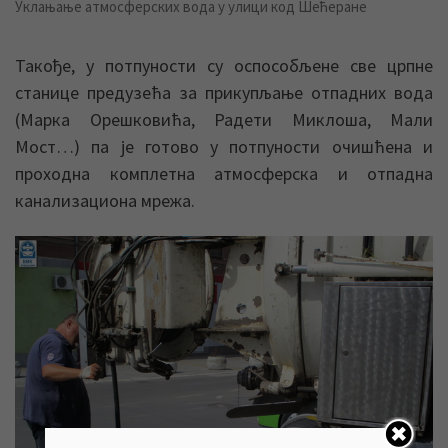
Уклањање атмосферских вода у улици код Шећеране
Такође, у потпуности су оспособљене све црпне
станице предузећа за прикупљање отпадних вода
(Марка Орешковића, Радети Миклоша, Мали
Мост…) па је готово у потпуности очишћена и
проходна комплетна атмосферска и отпадна
канализациона мрежа.