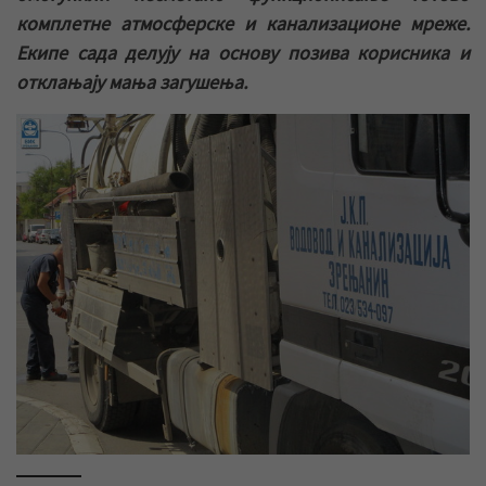
комплетне атмосферске и канализационе мреже.
Екипе сада делују на основу позива корисника и
отклањају мања загушења.