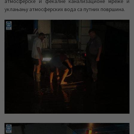
атмосферске и фекалне канализационе мреже и
уклањању атмосферских вода са путних површина.