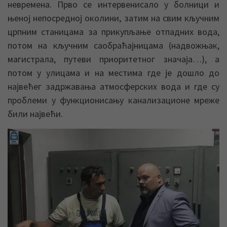
невремена. Прво се интервенисало у болници и
њеној непосредној околини, затим на свим кључним
црпним станицама за прикупљање отпадних вода,
потом на кључним саобраћајницама (надвожњак,
магистрала, путеви приоритетног значаја…), а
потом у улицама и на местима где је дошло до
највећег задржавања атмосферских вода и где су
проблеми у функционисању канализационе мреже
били највећи.