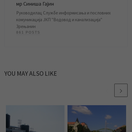
мр Синиша Гајин
Руководилац Службе информисања и пословних
комуникација ЈКП "Водовод и канализација"
Зрењанин
861 POSTS
YOU MAY ALSO LIKE