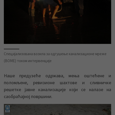
Специјализована возила за одгушење канализационе мреже
(ВОМЕ) током интервенције
Наше предузеће одржава, мења оштећене и
поломљене, ревизионе шахтове и сливничке
решетке јавне канализације који се налазе на
саобраћајној површини.