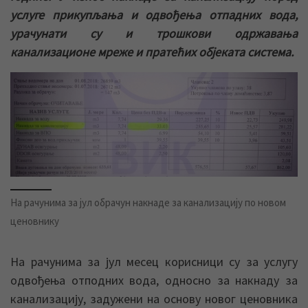
услуге прикупљања и одвођења отпадних вода,
урачунати су и трошкови одржавања
канализационе мреже и пратећих објеката система.
На рачунима за јул обрачун накнаде за канализацију по новом
ценовнику
На рачунима за јул месец корисници су за услугу
одвођења отподних вода, односно за накнаду за
канализацију, задужени на основу новог ценовника