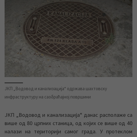
ЈКП „Водовод и канализација“ одржава шахтовску
инфраструктуру на саобраћајној површини
ЈКП „Водовод и канализација“ данас располаже са
више од 80 црпних станица, од којих се више од 40
налази на територији самог града. У протеклом