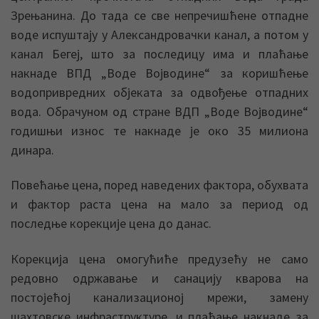
Зрењанина. До тада се све непречишћене отпадне
воде испуштају у Александровачки канал, а потом у
канал Бегеј, што за последицу има и плаћање
накнаде ВПД „Воде Војводине“ за коришћење
водопривредних објеката за одвођење отпадних
вода. Обрачуном од стране ВДП „Воде Војводине“
годишњи износ те накнаде је око 35 милиона
динара.
Повећање цена, поред наведених фактора, обухвата
и фактор раста цена на мало за период од
последње корекције цена до данас.
Корекција цена омогућиће предузећу не само
редовно одржавање и санацију кварова на
постојећој канализационој мрежи, замену
шахтовске инфраструктуре, и плаћање накнаде за