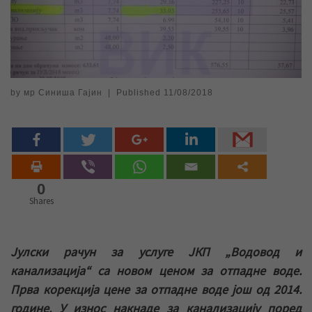
by
мр Синиша Гајин
|
Published
11/08/2018
0
Shares
Јулски рачун за услуге ЈКП „Водовод и
канализација“ са новом ценом за отпадне воде.
Прва корекција цене за отпадне воде још од 2014.
године. У износ накнаде за канализацију поред