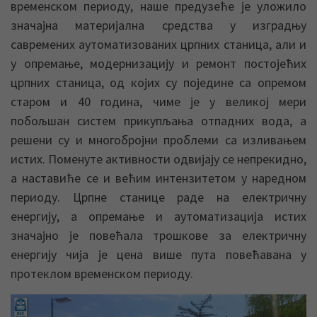
временском периоду, наше предузеће је уложило
значајна материјална средства у изградњу
савремених аутоматизованих црпних станица, али и
у опремање, модернизацију и ремонт постојећих
црпних станица, од којих су поједине са опремом
старом и 40 година, чиме је у великој мери
побољшан систем прикупљања отпадних вода, а
решени су и многобројни проблеми са изливањем
истих. Поменуте активности одвијају се непрекидно,
а наставиће се и већим интензитетом у наредном
периоду. Црпне станице раде на електричну
енергију, а опремање и аутоматизација истих
значајно је повећала трошкове за електричну
енергију чија је цена више пута повећавана у
протеклом временском периоду.