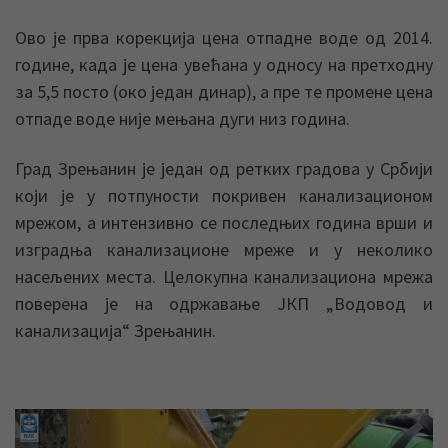
Ово је прва корекција цена отпадне воде од 2014.
године, када је цена увећана у односу на претходну
за 5,5 посто (око један динар), а пре те промене цена
отпаде воде није мењана дуги низ година.
Град Зрењанин је један од ретких градова у Србији
који је у потпуности покривен канализационом
мрежом, а интензивно се последњих година врши и
изградња канализационе мреже и у неколико
насељених места. Целокупна канализациона мрежа
поверена је на одржавање ЈКП „Водовод и
канализација“ Зрењанин.