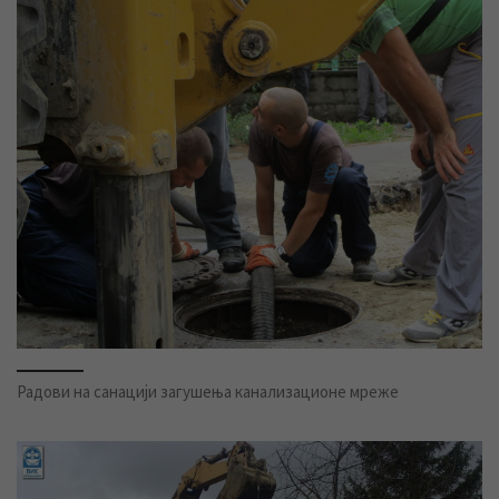
Радови на санацији загушења канализационе мреже