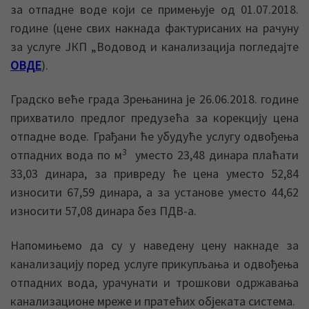
за отпадне воде који се примењује од 01.07.2018.
године (цене свих накнада фактурисаних на рачуну
за услуге ЈКП „Водовод и канализација погледајте
ОВДЕ
).
Градско веће града Зрењанина је 26.06.2018. године
прихватило предлог предузећа за корекцију цена
отпадне воде. Грађани ће убудуће услугу одвођења
3
отпадних вода по м
уместо 23,48 динара плаћати
33,03 динара, за привреду ће цена уместо 52,84
износити 67,59 динара, а за установе уместо 44,62
износити 57,08 динара без ПДВ-а.
Напомињемо да су у наведену цену накнаде за
канализацију поред услуге прикупљања и одвођења
отпадних вода, урачунати и трошкови одржавања
канализационе мреже и пратећих објеката система.