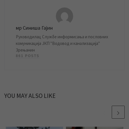
мр Синиша Гајин
Руководилац Службе информисања и пословних
комуникација ЈКП "Водовод и канализација"
Зрењанин
861 POSTS
YOU MAY ALSO LIKE