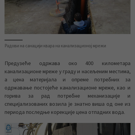
Радови на санацији квара на канализационој мрежи
Предузеће одржава око 400 километара
канализационе мреже у граду и насељеним местима,
а цена материјала и опреме потребних за
одржавање постојеће канализационе мреже, као и
горива за рад потребне механизације и
специјализованих возила је знатно виша од оне из
периода последње корекције цена отпадних вода.