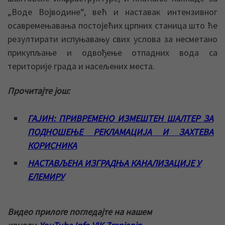
„Воде Војводине“, већ и наставак интензивног
осавремењавања постојећих црпних станица што ће
резултирати испуњавању свих услова за несметано
прикупљање и одвођење отпадних вода са
територије града и насељених места.
Прочитајте још:
ГАЈИН: ПРИВРЕМЕНО ИЗМЕШТЕН ШАЛТЕР ЗА
ПОДНОШЕЊЕ РЕКЛАМАЦИЈА И ЗАХТЕВА
КОРИСНИКА
НАСТАВЉЕНА ИЗГРАДЊА КАНАЛИЗАЦИЈЕ У
ЕЛЕМИРУ
Видео прилоге погледајте на нашем