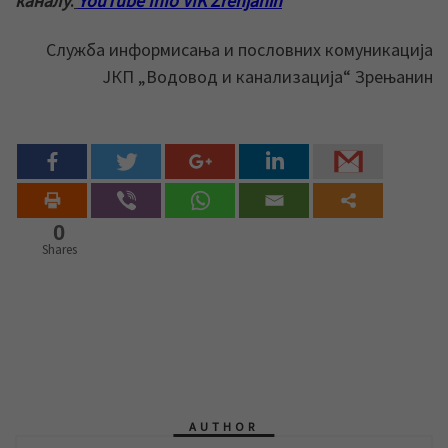
каналу
:
YouTube Info VIK Zrenjanin
Служба информисања и пословних комуникација
ЈКП „Водовод и канализација“ Зрењанин
0
Shares
AUTHOR