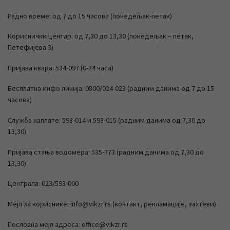
Радно време: од 7 до 15 часова (понедељак-петак)
Кориснички центар: од 7,30 до 13,30 (понедељак – петак,
Петефијева 3)
Пријава квара: 534-097 (0-24 часа)
Бесплатна инфо линија: 0800/024-023 (радним данима од 7 до 15
часова)
Служба наплате: 593-014 и 593-015 (радним данима од 7,30 до
13,30)
Пријава стања водомера: 535-773 (радним данима од 7,30 до
13,30)
Централа: 023/593-000
Мејл за кориснике: info@vikzr.rs (контакт, рекламације, захтеви)
Пословна мејл адреса: office@vikzr.rs