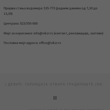
Пријава стања водомера: 535-773 (радним данима од 7,30 до
13,30)
Централа: 023/593-000
Мејл за кориснике: info@vikzr.rs (контакт, рекламације, захтеви)
Пословна мејл адреса: office@vikzr.rs
Post navigation
Previous post
ДЕВИЋ: ГАРАНЦИЈА ОТВАРА ГРАДИЛИШТЕ (ЛИСТ „ЗРЕЊАНИН“)
BACK TO POST LIST
Ne