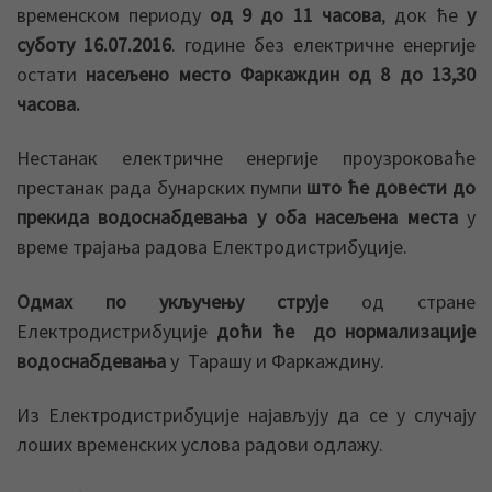
временском периоду
од 9 до 11 часова
, док ће
у
суботу 16.07.2016
. године без електричне енергије
остати
насељено место Фаркаждин од 8 до 13,30
часова.
Нестанак електричне енергије проузроковаће
престанак рада бунарских пумпи
што ће довести до
прекида водоснабдевања у оба насељена места
у
време трајања радова Електродистрибуције.
Одмах по укључењу струје
од стране
Електродистрибуције
доћи ће до нормализације
водоснабдевања
у Тарашу и Фаркаждину.
Из Електродистрибуције најављују да се у случају
лоших временских услова радови одлажу.