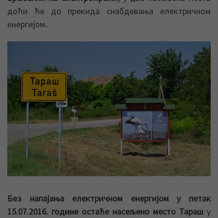
доћи ће до прекида снабдевања електричном
енергијом
.
Без напајања електричном енергијом у петак
15.07.2016. године остаће насељено место Тараш
у