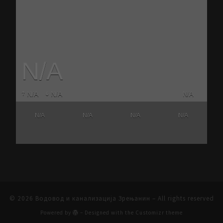
N/A
N/A
N/A
N/A
N/A
N/A
N/A
N/A
© 2026
Водовод и канализација Зрењанин
– All rights reserved
Powered by
– Designed with the
Customizr theme