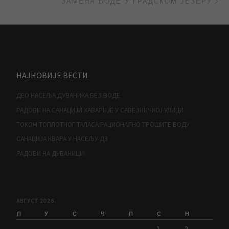
ЗАМЕНА ВОДЕ У ГРАДСКОМ ЈЕЗЕРУ
НАЈНОВИЈЕ ВЕСТИ
ДЕО НАСЕЉА ДУВАНИКА БЕЗ ВОДЕ
РАДОВИ НА САНАЦИЈИ ХАВАРИЈЕ У САВЕЗНИЧКОЈ УЛИЦИ
ТОКОМ ТОПЛОТНОГ ТАЛАСА РАЦИОНАЛНО ТРОШИТЕ ВОДУ
САНАЦИЈА КВАРА У НАСЕЉУ Д3
РАДОВИ НА ДУВАНИЦИ
АВГУСТ 2026.
П
У
С
Ч
П
С
Н
1
2