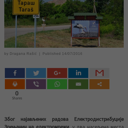
by
Dragana Rašić
|
Published
14/07/2016
0
Shares
Због најављених радова Електродистрибуције
Зрењанин на електромрежи
, у два насељена места