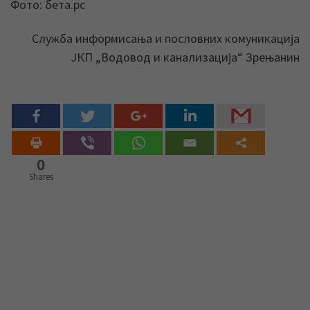
Фото: бета.рс
Служба информисања и пословних комуникација
ЈКП „Водовод и канализација“ Зрењанин
0
Shares