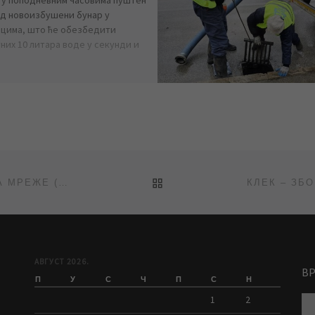
рад новоизбушени бунар у
цима, што ће обезбедити
них 10 литара воде у секунди и
BACK TO POST LIST
ТАЈДИЋ: НАКОН ОПОМЕНА СЛЕДЕ ИСКЉУЧЕЊА СА МРЕЖЕ (РТВ САНТОС)
АВГУСТ 2026.
В
П
У
С
Ч
П
С
Н
1
2