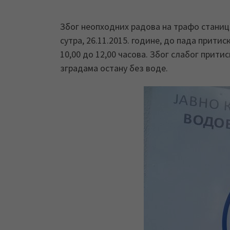
Због неопходних радова на трафо станиц
сутра, 26.11.2015. године, до пада прити
10,00 до 12,00 часова. Због слабог прит
зградама остану без воде.