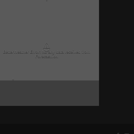
-
⚠
BetterWeather Error: No any data received from
Forecast.io!.