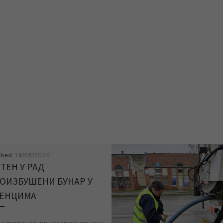
shed
19/06/2020
ТЕН У РАД
ОИЗБУШЕНИ БУНАР У
ЕНЦИМА
 у поподневним часовима пуштен