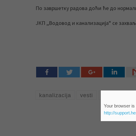
По завршетку радова доћи ће до нормал
ЈКП ,,Водовод и канализација“ се захва
kanalizacija
vesti
vodovod
Your browser is 
http://support.h