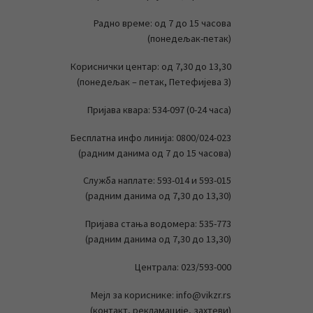
Радно време: од 7 до 15 часова
(понедељак-петак)
Кориснички центар: од 7,30 до 13,30
(понедељак – петак, Петефијева 3)
Пријава квара: 534-097 (0-24 часа)
Бесплатна инфо линија: 0800/024-023
(радним данима од 7 до 15 часова)
Служба наплате: 593-014 и 593-015
(радним данима од 7,30 до 13,30)
Пријава стања водомера: 535-773
(радним данима од 7,30 до 13,30)
Централа: 023/593-000
Мејл за кориснике: info@vikzr.rs
(контакт, рекламације, захтеви)