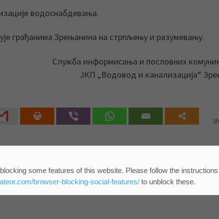
изације водоснабдевања.
љује грађанима Зрењанина на стрпљењу и разумевању.
Служба информисања и пословних комуни
ЈКП „Водовод и канализација“ Зр
Sh
zrenjanin
blocking some features of this website. Please follow the instructions
eateor.com/browser-blocking-social-features/
to unblock these.