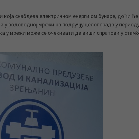
и која снабдева електричном енергијом бунаре, доћи ће
ска у водоводној мрежи на подручју целог града у период
иска у мрежи може се очекивати да виши спратови у стам