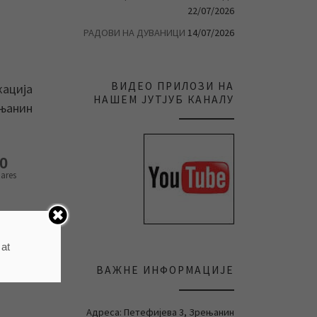
22/07/2026
РАДОВИ НА ДУВАНИЦИ
14/07/2026
ВИДЕО ПРИЛОЗИ НА
кација
НАШЕМ ЈУТЈУБ КАНАЛУ
ењанин
0
ares
 at
ВАЖНЕ ИНФОРМАЦИЈЕ
Адреса: Петефијева 3, Зрењанин