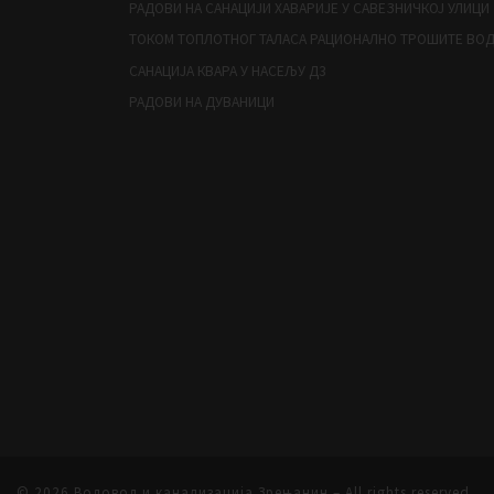
РАДОВИ НА САНАЦИЈИ ХАВАРИЈЕ У САВЕЗНИЧКОЈ УЛИЦИ
ТОКОМ ТОПЛОТНОГ ТАЛАСА РАЦИОНАЛНО ТРОШИТЕ ВО
САНАЦИЈА КВАРА У НАСЕЉУ Д3
РАДОВИ НА ДУВАНИЦИ
© 2026
Водовод и канализација Зрењанин
– All rights reserved