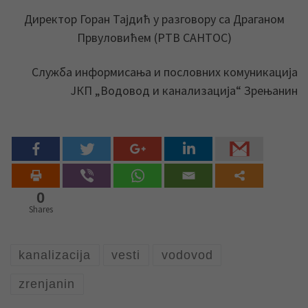
Директор Горан Тајдић у разговору са Драганом
Првуловићем (РТВ САНТОС)
Служба информисања и пословних комуникација
ЈКП „Водовод и канализација“ Зрењанин
0
Shares
kanalizacija
vesti
vodovod
zrenjanin