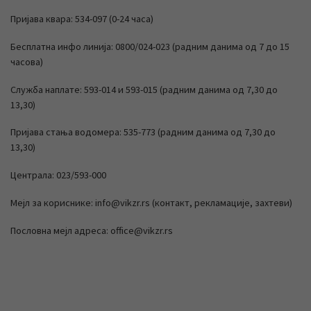
Пријава квара: 534-097 (0-24 часа)
Бесплатна инфо линија: 0800/024-023 (радним данима од 7 до 15
часова)
Служба наплате: 593-014 и 593-015 (радним данима од 7,30 до
13,30)
Пријава стања водомера: 535-773 (радним данима од 7,30 до
13,30)
Централа: 023/593-000
Мејл за кориснике: info@vikzr.rs (контакт, рекламације, захтеви)
Пословна мејл адреса: office@vikzr.rs