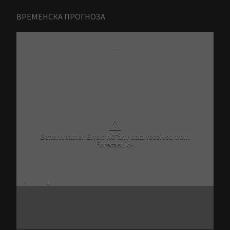
ВРЕМЕНСКА ПРОГНОЗА
-
⚠
BetterWeather Error: No any data received from
Forecast.io!.