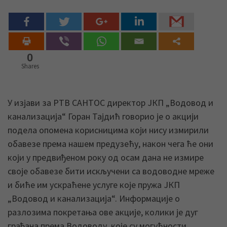
0
Shares
У изјави за РТВ САНТОС директор ЈКП „Водовод и
канализација“ Горан Тајдић говорио је о акцији
подела опомена корисницима који нису измирили
обавезе према нашем предузећу, након чега ће они
који у предвиђеном року од осам дана не измире
своје обавезе бити искључени са водоводне мреже
и биће им ускраћене услуге које пружа ЈКП
„Водовод и канализација“. Информације о
разлозима покретања ове акције, колики је дуг
грађана према Водоводу, које су могућности