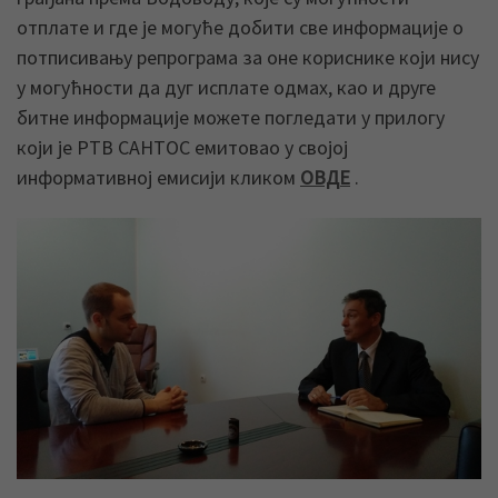
отплате и где је могуће добити све информације о
потписивању репрограма за оне кориснике који нису
у могућности да дуг исплате одмах, као и друге
битне информације можете погледати у прилогу
који је РТВ САНТОС емитовао у својој
информативној емисији кликом
ОВДЕ
.