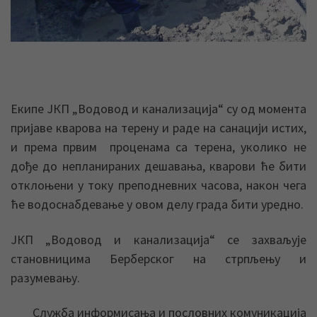
Екипе ЈКП „Водовод и канализација“ су од момента
пријаве кварова на терену и раде на санацији истих,
и према првим проценама са терена, уколико не
дође до непланираних дешавања, кварови ће бити
отклоњени у току преподневних часова, након чега
ће водоснабдевање у овом делу града бити уредно.
ЈКП „Водовод и канализација“ се захваљује
становницима Берберског на стрпљењу и
разумевању.
Служба информисања и пословних комуникација