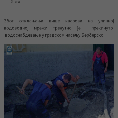
Shares
Због отклањања више кварова на уличној
водоводној мрежи тренутно је прекинуто
водоснабдевање у градском насељу Берберско.