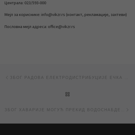
Централа: 023/593-000
Мејл за кориснике: info@vikzr.rs (контакт, рекламације, захтеви)
Пословна мејл адреса: office@vikzr.rs
Post navigation
Previous post
ЗБОГ РАДОВА ЕЛЕКТРОДИСТРИБУЦИЈЕ ЕЧКА СУТРА БЕЗ ВОДЕ
BACK TO POST LIST
Ne
ЗБОГ ХАВАРИЈЕ МОГУЋ ПРЕКИД ВОДОСНАБДЕВАЊА У ЈЕДНОМ ДЕЛУ БАГЉАША