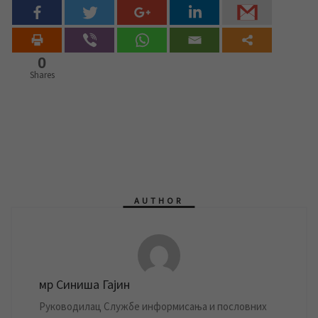
0
Shares
AUTHOR
мр Синиша Гајин
Руководилац Службе информисања и пословних