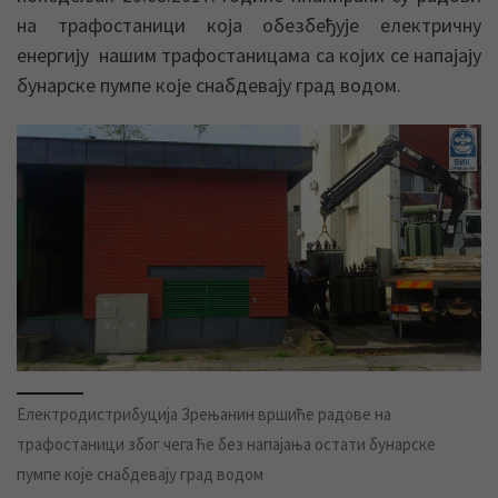
на трафостаници која обезбеђује електричну
енергију нашим трафостаницама са којих се напајају
бунарске пумпе које снабдевају град водом.
Електродистрибуција Зрењанин вршиће радове на
трафостаници због чега ће без напајања остати бунарске
пумпе које снабдевају град водом