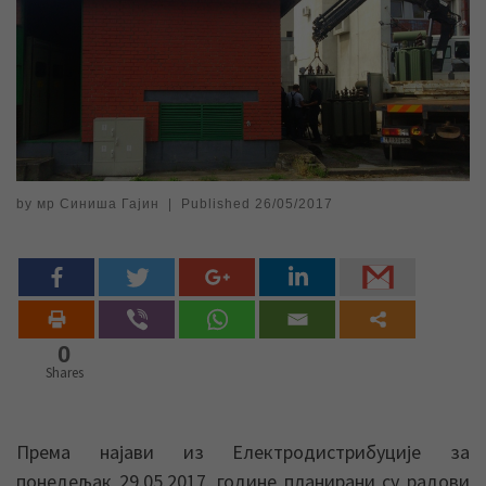
by
мр Синиша Гајин
|
Published
26/05/2017
0
Shares
Према најави из Електродистрибуције за
понедељак 29.05.2017. године планирани су радови