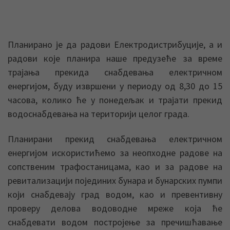
Планирано је да радови Електродистрибуције, а и
радови које планира наше предузеће за време
трајања прекида снабдевања електричном
енергијом, буду извршени у периоду од 8,30 до 15
часова, колико ће у понедељак и трајати прекид
водоснабдевања на територији целог града.
Планирани прекид снабдевања електричном
енергијом искористићемо за неопходне радове на
сопственим трафостаницама, као и за радове на
ревитализацији појединих бунара и бунарских пумпи
који снабдевају град водом, као и превентивну
проверу делова водоводне мреже која ће
снабдевати водом постројење за пречишћавање