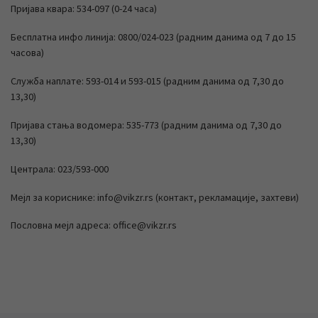
Пријава квара: 534-097 (0-24 часа)
Бесплатна инфо линија: 0800/024-023 (радним данима од 7 до 15
часова)
Служба наплате: 593-014 и 593-015 (радним данима од 7,30 до
13,30)
Пријава стања водомера: 535-773 (радним данима од 7,30 до
13,30)
Централа: 023/593-000
Мејл за кориснике: info@vikzr.rs (контакт, рекламације, захтеви)
Пословна мејл адреса: office@vikzr.rs