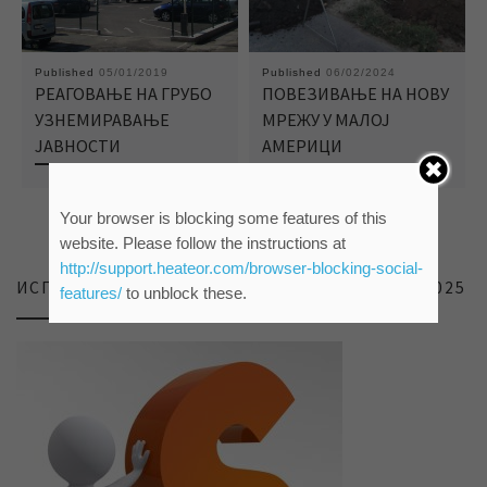
Published
05/01/2019
Published
06/02/2024
РЕАГОВАЊЕ НА ГРУБО
ПОВЕЗИВАЊЕ НА НОВУ
УЗНЕМИРАВАЊЕ
МРЕЖУ У МАЛОЈ
ЈАВНОСТИ
АМЕРИЦИ
Your browser is blocking some features of this
website. Please follow the instructions at
http://support.heateor.com/browser-blocking-social-
ИСПИТИВАЊЕ ЗАДОВОЉСТВА КОРИСНИКА 2025
features/
to unblock these.