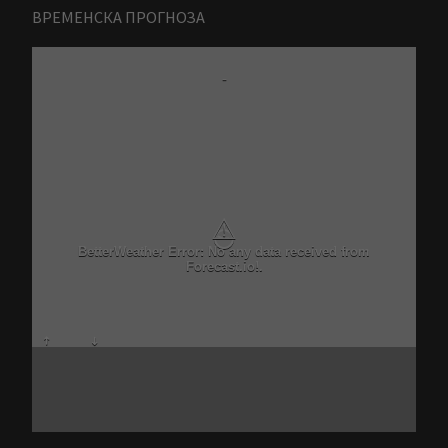
ВРЕМЕНСКА ПРОГНОЗА
-
⚠
BetterWeather Error: No any data received from
Forecast.io!.