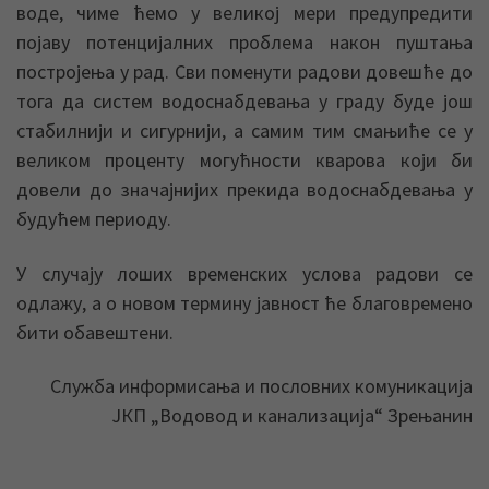
воде, чиме ћемо у великој мери предупредити
појаву потенцијалних проблема након пуштања
постројења у рад. Сви поменути радови довешће до
тога да систем водоснабдевања у граду буде још
стабилнији и сигурнији, а самим тим смањиће се у
великом проценту могућности кварова који би
довели до значајнијих прекида водоснабдевања у
будућем периоду.
У случају лоших временских услова радови се
одлажу, а о новом термину јавност ће благовремено
бити обавештени.
Служба информисања и пословних комуникација
ЈКП „Водовод и канализација“ Зрењанин