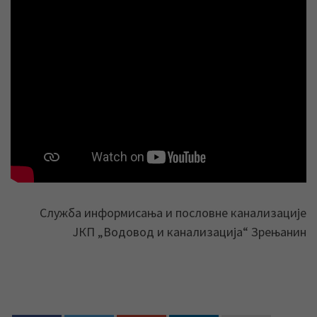
Служба информисања и пословне канализације
ЈКП „Водовод и канализација“ Зрењанин