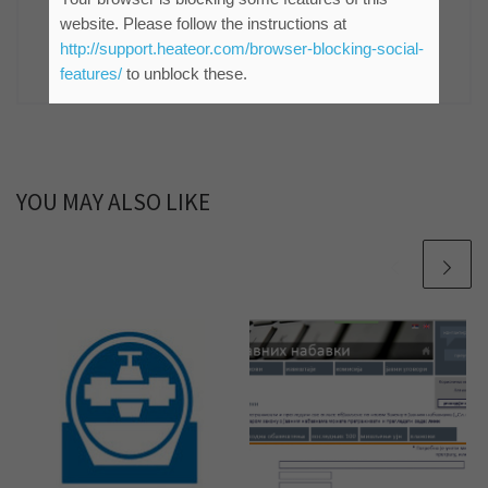
комуникација ЈКП "Водовод и канализација"
website. Please follow the instructions at
Зрењанин
http://support.heateor.com/browser-blocking-social-
861 POSTS
features/
to unblock these.
YOU MAY ALSO LIKE