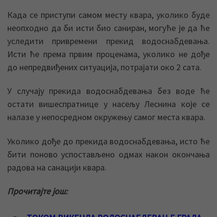
Када се приступи самом месту квара, уколико буде
неопходно да би исти био саниран, могуће је да ће
уследити привремени прекид водоснабдевања.
Исти ће према првим проценама, уколико не дође
до непредвиђених ситуација, потрајати око 2 сата.
У случају прекида водоснабдевања без воде ће
остати вишеспратнице у насељу Леснина које се
налазе у непосредном окружењу самог места квара.
Уколико дође до прекида водоснабдевања, исто ће
бити поново успостављено одмах након окончања
радова на санацији квара.
Прочитајте још: