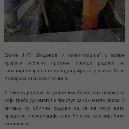
Екипе ЈКП „Водовод и канализација“ у време
трајања забране кретања изводе радове на
санацији квара на водоводној мрежи у улици Коче
Коларова у насељу Леснина.
У току су радови на уклањању бетонских површина
који треба да омогуће приступ самом месту квара. У
питању су обимни радови па се не могу дати
прецизне информације када ће сама хаварија бити
отклоњена.