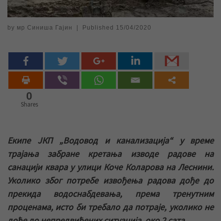
by
мр Синиша Гајин
|
Published
15/04/2020
0
Shares
Екипе ЈКП „Водовод и канализација“ у време
трајања забране кретања изводе радове на
санацији квара у улици Коче Коларова на Леснини.
Уколико због потребе извођења радова дође до
прекида водоснабдевања, према тренутним
проценама, исто би требало да потраје, уколико не
дође до непредвиђених ситуација, око 2 сата.