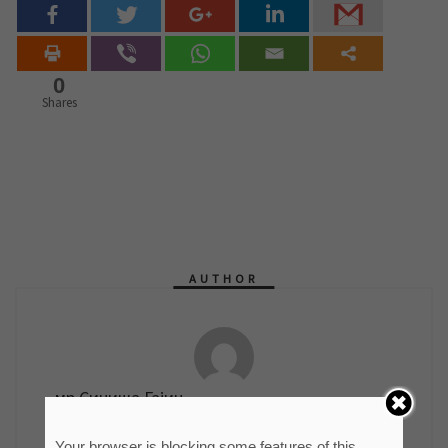
0
Shares
AUTHOR
мр Синиша Гајин
Руководилац Службе информисања и пословних
Your browser is blocking some features of this