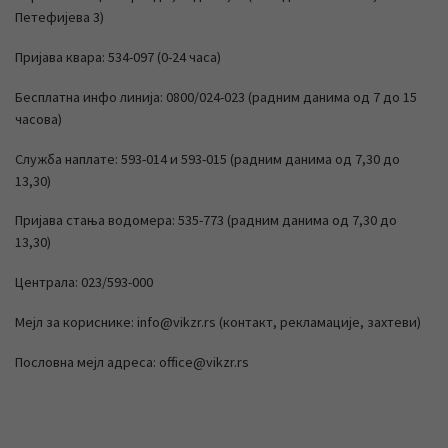
Петефијева 3)
Пријава квара: 534-097 (0-24 часа)
Бесплатна инфо линија: 0800/024-023 (радним данима од 7 до 15
часова)
Служба наплате: 593-014 и 593-015 (радним данима од 7,30 до
13,30)
Пријава стања водомера: 535-773 (радним данима од 7,30 до
13,30)
Централа: 023/593-000
Мејл за кориснике: info@vikzr.rs (контакт, рекламације, захтеви)
Пословна мејл адреса: office@vikzr.rs