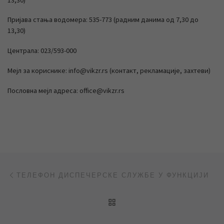
Пријава стања водомера: 535-773 (радним данима од 7,30 до
13,30)
Централа: 023/593-000
Мејл за кориснике: info@vikzr.rs (контакт, рекламације, захтеви)
Пословна мејл адреса: office@vikzr.rs
Post navigation
Previous post
ТЕЛЕФОН ДИСПЕЧЕРСКЕ СЛУЖБЕ У ФУНКЦИЈИ
BACK TO POST LIST
Ne