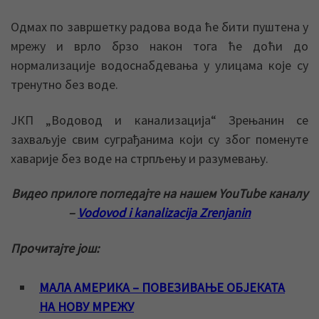
Одмах по завршетку радова вода ће бити пуштена у
мрежу и врло брзо након тога ће доћи до
нормализације водоснабдевања у улицама које су
тренутно без воде.
ЈКП „Водовод и канализација“ Зрењанин се
захваљује свим суграђанима који су због поменуте
хаварије без воде на стрпљењу и разумевању.
Видео прилоге погледајте на нашем YouTube каналу
–
Vodovod i kanalizacija Zrenjanin
Прочитајте још:
МАЛА АМЕРИКА – ПОВЕЗИВАЊЕ ОБЈЕКАТА
НА НОВУ МРЕЖУ