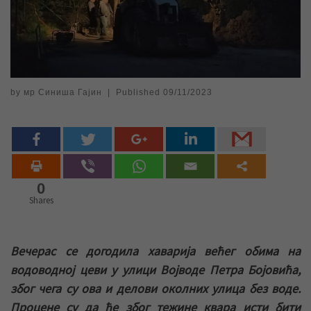
by
мр Синиша Гајин
|
Published
09/11/2023
0
Shares
Вечерас се догодила хаварија већег обима на
водоводној цеви у улици Војводе Петра Бојовића,
због чега су ова и делови околних улица без воде.
Процене су да ће због тежине квара исти бити