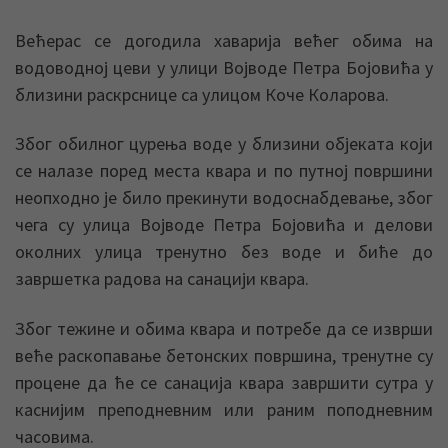
Већерас се догодила хаварија већег обима на
водоводној цеви у улици Војводе Петра Бојовића у
близини раскрснице са улицом Коче Коларова.
Због обилног цурења воде у близини објеката који
се налазе поред места квара и по путној површини
неопходно је било прекинути водоснабдевање, због
чега су улица Војводе Петра Бојовића и делови
околних улица тренутно без воде и биће до
завршетка радова на санацији квара.
Због тежине и обима квара и потребе да се изврши
веће раскопавање бетонских површина, тренутне су
процене да ће се санација квара завршити сутра у
каснијим преподневним или раним поподневним
часовима.