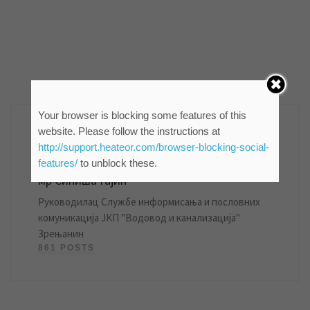
AUTHOR
Your browser is blocking some features of this
website. Please follow the instructions at
http://support.heateor.com/browser-blocking-social-
features/
to unblock these.
мр Синиша Гајин
Руководилац Службе информисања и пословних
комуникација ЈКП "Водовод и канализација"
Зрењанин
861 POSTS