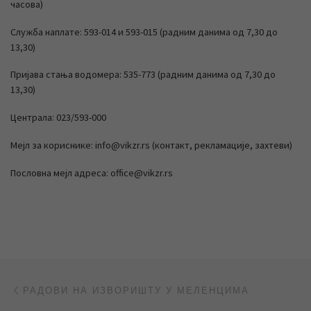
часова)
Служба наплате: 593-014 и 593-015 (радним данима од 7,30 до
13,30)
Пријава стања водомера: 535-773 (радним данима од 7,30 до
13,30)
Централа: 023/593-000
Мејл за кориснике: info@vikzr.rs (контакт, рекламације, захтеви)
Пословна мејл адреса: office@vikzr.rs
Post navigation
Previous post
РАДОВИ НА ИЗВОРИШТУ У МЕЛЕНЦИМА