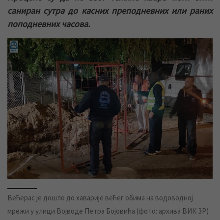
саниран сутра до касних преподневних или раних
поподневних часова.
Већерас је дошло до хаварије већег обима на водоводној
мрежи у улици Војводе Петра Бојовића (фото: архива ВИК ЗР)