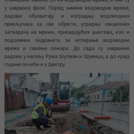
у завршној фази. Поред замене водоводне мреже,
радови обухватају и изградњу водоводних
прикључака за све објекте, уградњу секционих
затварача на мрежи, припадајућих шахтова, као и
подземних хидраната за испирање водоводне
мреже и гашење пожара. До сада су завршени
радови у насељу Ружа Шулман и Шумица, а до краја
године почеће и у Центру.