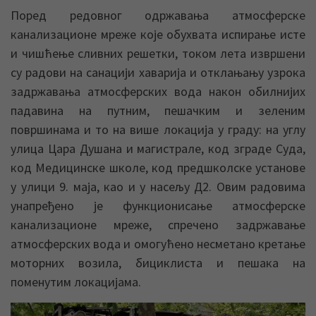
Поред редовног одржавања атмосферске
канализационе мреже које обухвата испирање исте
и чишћење сливних решетки, током лета извршени
су радови на санацији хаварија и отклањању узрока
задржавања атмосферских вода након обилнијих
падавина на путним, пешачким и зеленим
површинама и то на више локација у граду: на углу
улица Цара Душана и магистрале, код зграде Суда,
код Медицинске школе, код предшколске установе
у улици 9. маја, као и у насељу Д2. Овим радовима
унапређено је функционисање атмосферске
канализационе мреже, спречено задржавање
атмосферских вода и омогућено несметано кретање
моторних возила, бициклиста и пешака на
поменутим локацијама.