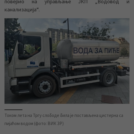
поверио на управљање ЈКП „Водовод и
канализација“.
Током лета на Тргу слободе била је постављена цистерна са
пијаћом водом (фото: ВИК ЗР)