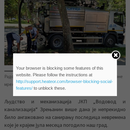
Your browser is blocking some features of this
website. Please follow the instructions at
Радови на редовном одржавању атмосферске канализационе
http://support.heateor.com/browser-blocking-social-
мреже (фото: ВИК ЗР)
features/
to unblock these.
Људство и механизација ЈКП „Водовод и
канализација“ Зрењанин више дана је непрекидно
било ангажовано на санирању последица невремена
које је крајем јула месеца погодило наш град.