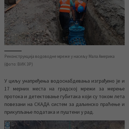
Реконструкција водоводне мреже у насељу Мала Америка
(фото: ВИК ЗР)
У циљу унапређења водоснабдевања изграђено је и
17 мерних места на градској мрежи за мерење
протока и детектовање губитака који су током лета
повезани на СКАДА систем за даљинско праћење и
прикупљање података и пуштени у рад.