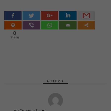
0
Shares
AUTHOR
мр Синиша Гајин