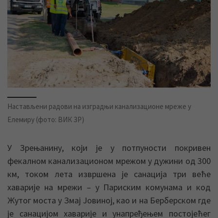
Настављени радови на изградњи канализационе мреже у
Елемиру (фото: ВИК ЗР)
У Зрењанину, који је у потпуности покривен
фекалном канализационом мрежом у дужини од 300
км, током лета извршена је санација три веће
хаварије на мрежи – у Париским комунама и код
Жутог моста у Змај Јовиној, као и на Берберском где
је санацијом хаварије и унапређењем постојећег