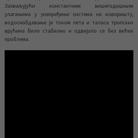
Захваљујући константним вишегодишњим
улагањима у унапређење система на изворишту,
водоснабдевање је током лета и таласа тропских
врућина било стабилно и одвијало се без већих
проблема.