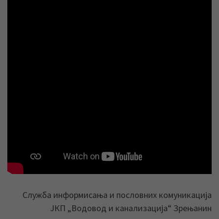
Служба информисања и пословних комуникација
ЈКП „Водовод и канализација“ Зрењанин