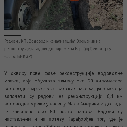
Радови ЈКП „Водовод и канализација“ Зрењанин на
реконструкцији водоводне мреже на Карађорђевом тргу
(фото: ВИК ЗР)
У оквиру прве фазе реконструкције водоводне
мреже, која обухвата замену око 20 километара
водоводне мреже у 5 градских насеља, јуна месеца
започети су радови на реконструкцији 6,4 км
водоводне мреже у насељу Мала Америка и до сада
је завршено око 80 посто радова. Радови су
настављени и на потезу Карађорђев трг, где је
планирана замена 3,6 км водоводне мреже, и они су