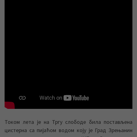
Током лета је на Тргу слободе била постављена
цистерна са пијаћом водом коју је Град Зрењанин