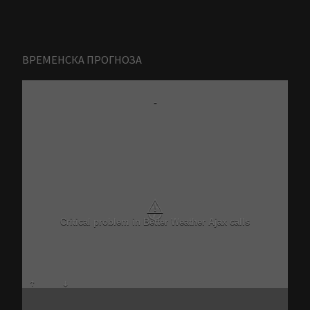
ВРЕМЕНСКА ПРОГНОЗА
Zrenjanin
-
7 Avgust
N/A
N/A
N/A
N/A
N/A
N/A
N/A
N/A