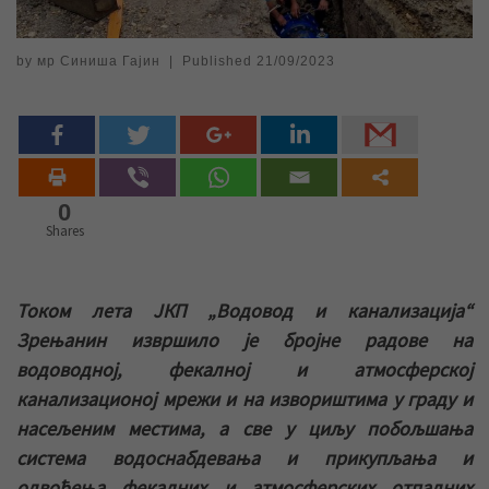
by
мр Синиша Гајин
|
Published
21/09/2023
0
Shares
Током лета ЈКП „Водовод и канализација“
Зрењанин извршилo је бројне радове на
водоводној, фекалној и атмосферској
канализационој мрежи и на извориштима у граду и
насељеним местима, а све у циљу побољшања
система водоснабдевања и прикупљања и
одвођења фекалних и атмосферских отпадних