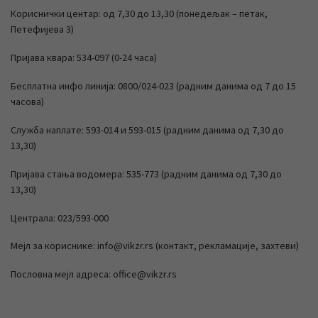
Кориснички центар: од 7,30 до 13,30 (понедељак – петак,
Петефијева 3)
Пријава квара: 534-097 (0-24 часа)
Бесплатна инфо линија: 0800/024-023 (радним данима од 7 до 15
часова)
Служба наплате: 593-014 и 593-015 (радним данима од 7,30 до
13,30)
Пријава стања водомера: 535-773 (радним данима од 7,30 до
13,30)
Централа: 023/593-000
Мејл за кориснике: info@vikzr.rs (контакт, рекламације, захтеви)
Пословна мејл адреса: office@vikzr.rs