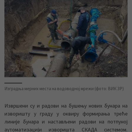
Изградња мерних места на водоводној мрежи (фото: ВИК ЗР)
Извршени су и радови на бушењу нових бунара на
изворишту у граду у оквиру формирања треће
линије бунара и настављени радови на потпуној
аутоматизацији изворишта СКАДА системом.