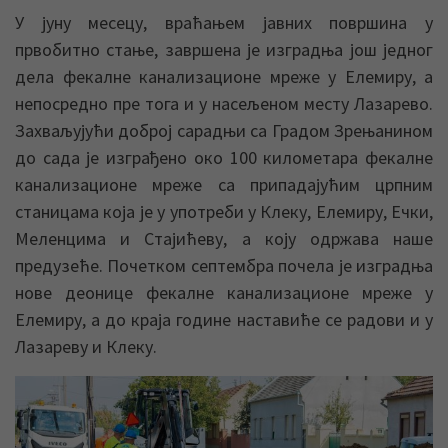
У јуну месецу, враћањем јавних површина у
првобитно стање, завршена је изградња још једног
дела фекалне канализационе мреже у Елемиру, а
непосредно пре тога и у насељеном месту Лазарево.
Захваљујући доброј сарадњи са Градом Зрењанином
до сада је изграђено око 100 километара фекалне
канализационе мреже са припадајућим црпним
станицама која је у употреби у Клеку, Елемиру, Ечки,
Меленцима и Стајићеву, а коју одржава наше
предузеће. Почетком септембра почела је изградња
нове деонице фекалне канализационе мреже у
Елемиру, а до краја године наставиће се радови и у
Лазареву и Клеку.