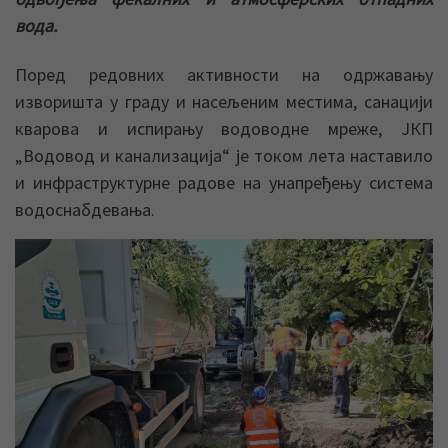
вода.
Поред редовних активности на одржавању
изворишта у граду и насељеним местима, санацији
кварова и испирању водоводне мреже, ЈКП
„Водовод и канализација“ је током лета наставилo
и инфраструктурне радове на унапређењу система
водоснабдевања.