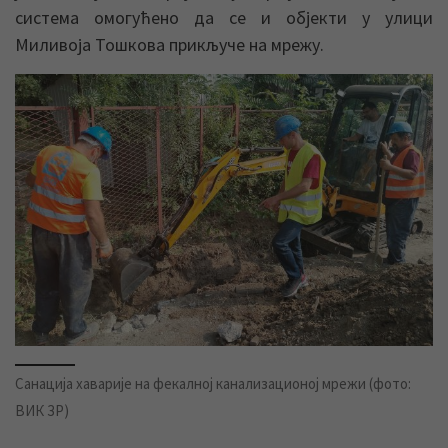
система омогућено да се и објекти у улици
Миливоја Тошкова прикључе на мрежу.
Санација хаварије на фекалној канализационој мрежи (фото:
ВИК ЗР)