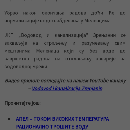
Убрзо након окончања радова доћи ће до
нормализације водоснабдевања у Меленцима.
ЈКП „Водовод и канализација“ Зрењанин се
захваљује на стрпљењу и разумевању свим
мештанима Меленаца који су без воде до
завршетка радова на отклањању хаварије на
водоводној мрежи.
Видео прилоге погледајте на нашем YouTube каналу
–
Vodovod i kanalizacija Zrenjanin
Прочитајте још:
АПЕЛ – ТОКОМ ВИСОКИХ ТЕМПЕРАТУРА
РАЦИОНАЛНО ТРОШИТЕ ВОДУ