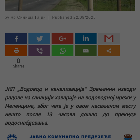
by
мр Синиша Гајин
|
Published
22/08/2025
0
Shares
ЈКП „Водовод и канализација“ Зрењанин изводи
радове на санацији хаварије на водоводној мрежи у
Меленцима, због чега је у овом насељеном месту
нешто после 13 часова дошло до прекида
водоснабдевања.