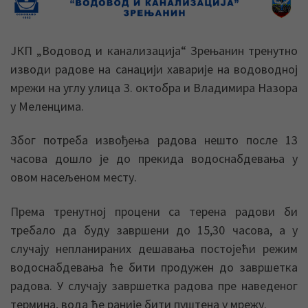
ЈКП „Водовод и канализација“ Зрењанин тренутно
изводи радове на санацији хаварије на водоводној
мрежи на углу улица 3. октобра и Владимира Назора
у Меленцима.
Због потреба извођења радова нешто после 13
часова дошло је до прекида водоснабдевања у
овом насељеном месту.
Према тренутној процени са терена радови би
требало да буду завршени до 15,30 часова, а у
случају непланираних дешавања постојећи режим
водоснабдевања ће бити продужен до завршетка
радова. У случају завршетка радова пре наведеног
термина, вода ће раније бити пуштена у мрежу.