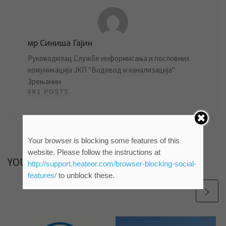
мр Синиша Гајин
Руководилац Службе информисања и пословних
комуникација ЈКП "Водовод и канализација"
Зрењанин
861 POSTS
Your browser is blocking some features of this
website. Please follow the instructions at
YOU MAY ALSO LIKE
http://support.heateor.com/browser-blocking-social-
features/
to unblock these.