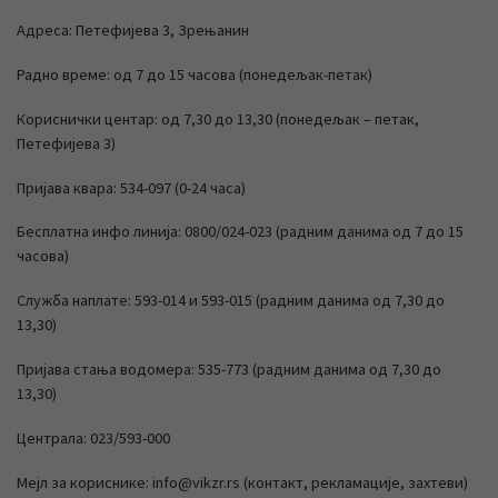
Адреса: Петефијева 3, Зрењанин
Радно време: од 7 до 15 часова (понедељак-петак)
Кориснички центар: од 7,30 до 13,30 (понедељак – петак,
Петефијева 3)
Пријава квара: 534-097 (0-24 часа)
Бесплатна инфо линија: 0800/024-023 (радним данима од 7 до 15
часова)
Служба наплате: 593-014 и 593-015 (радним данима од 7,30 до
13,30)
Пријава стања водомера: 535-773 (радним данима од 7,30 до
13,30)
Централа: 023/593-000
Мејл за кориснике: info@vikzr.rs (контакт, рекламације, захтеви)