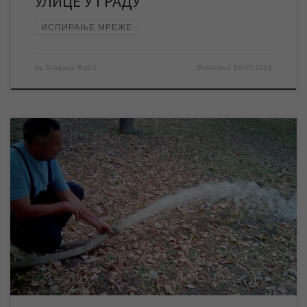
УЛИЦЕ У ГРАДУ
ИСПИРАЊЕ МРЕЖЕ
by
Dragana Rašić
Published
19/05/2016
Данас од 8,00 до 14,00 часова радници ЈКП „Водовод и
канализација“ вршиће испирање водоводних цеви у градском
насељу Мужља. Из истог разлога могуће је да ће у поменутом
насељу у наведеном времену, док траје испирање, доћи до
пада притиска у мрежи. Испирање водоводних цеви се
спроводи плански и континуирано како […]