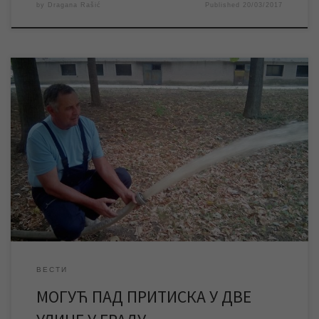
by
Dragana Rašić
Published
20/03/2017
У току редовних активности на испирању водоводне мреже,
екипе ЈКП „Водовод и канализација“ данас ће испирање
вршити у две улице у граду – Авалској и Башаиодској. Из тих
разлога могуће је да ће у периоду до 13 часова у поменутим
улицама доћи до пада притиска у мрежи. Фото: Архива ЈКП […]
ВЕСТИ
МОГУЋ ПАД ПРИТИСКА У ДВЕ