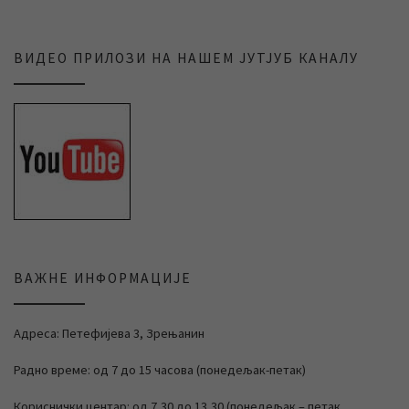
ВИДЕО ПРИЛОЗИ НА НАШЕМ ЈУТЈУБ КАНАЛУ
ВАЖНЕ ИНФОРМАЦИЈЕ
Адреса: Петефијева 3, Зрењанин
Радно време: од 7 до 15 часова (понедељак-петак)
Кориснички центар: од 7,30 до 13,30 (понедељак – петак,