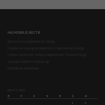
НАЈНОВИЈЕ ВЕСТИ
ДЕО НАСЕЉА ДУВАНИКА БЕЗ ВОДЕ
РАДОВИ НА САНАЦИЈИ ХАВАРИЈЕ У САВЕЗНИЧКОЈ УЛИЦИ
ТОКОМ ТОПЛОТНОГ ТАЛАСА РАЦИОНАЛНО ТРОШИТЕ ВОДУ
САНАЦИЈА КВАРА У НАСЕЉУ Д3
РАДОВИ НА ДУВАНИЦИ
АВГУСТ 2026.
П
У
С
Ч
П
С
Н
1
2