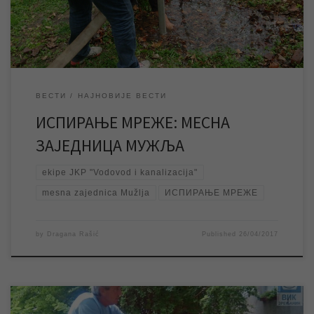
мреже спроводи се од марта месеца, плански и континуирано,
[…]
ВЕСТИ
НАЈНОВИЈЕ ВЕСТИ
ИСПИРАЊЕ МРЕЖЕ: МЕСНА
ЗАЈЕДНИЦА МУЖЉА
ekipe JKP "Vodovod i kanalizacija"
mesna zajednica Mužlja
ИСПИРАЊЕ МРЕЖЕ
by
Dragana Rašić
Published
26/04/2017