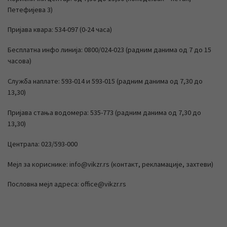
Петефијева 3)
Пријава квара: 534-097 (0-24 часа)
Бесплатна инфо линија: 0800/024-023 (радним данима од 7 до 15
часова)
Служба наплате: 593-014 и 593-015 (радним данима од 7,30 до
13,30)
Пријава стања водомера: 535-773 (радним данима од 7,30 до
13,30)
Централа: 023/593-000
Мејл за кориснике: info@vikzr.rs (контакт, рекламације, захтеви)
Пословна мејл адреса: office@vikzr.rs