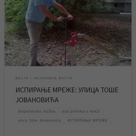
Данас у току преподнева радници ЈКП „Водовод и
канализација“ вршиће испирање водоводне мреже у улици
Тоше Јовановића. Из тог разлога могуће је да ће у поменутој
улици, као и у околним улицама, у преподневним часовима, док
траје испирање, доћи до пада притиска у мрежи. Испирање
водоводне мреже спроводи се од […]
ВЕСТИ
НАЈНОВИЈЕ ВЕСТИ
ИСПИРАЊЕ МРЕЖЕ: УЛИЦА ТОШЕ
ЈОВАНОВИЋА
dispečerska služba
pad pritiska u mreži
ulica Toše Jovanovića
ИСПИРАЊЕ МРЕЖЕ