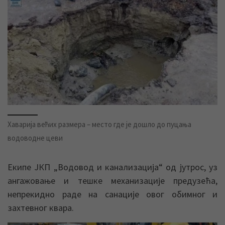
Хаварија већих размера – место где је дошло до пуцања
водоводне цеви
Екипе ЈКП „Водовод и канализација“ од јутрос, уз
ангажовање и тешке механизације предузећа,
непрекидно раде на санације овог обимног и
захтевног квара.