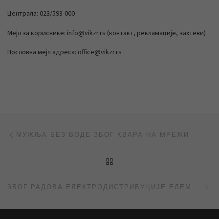
Централа: 023/593-000
Мејл за кориснике: info@vikzr.rs (контакт, рекламације, захтеви)
Пословна мејл адреса: office@vikzr.rs
Post navigation
Previous post
МУЖЉА БЕЗ ВОДЕ ЗБОГ КВАРА НА МРЕЖИ
BACK TO POST LIST
Ne
ЗБОГ РАДОВА ЕЛЕКТРОДИСТРИБУЦИЈЕ ЕЛЕМИР БЕЗ ВОДЕ