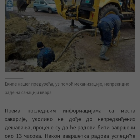
Екипе нашег предузећа, уз помоћ механизације, непрекидно
раде на санацији квара
Према последњим информацијама са места
хаварије, уколико не дође до непредвиђених
дешавања, процене су да ће радови бити завршени
око 13 часова. Након завршетка радова уследиће