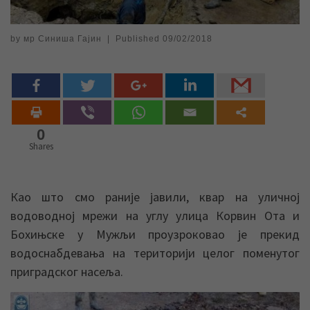
by
мр Синиша Гајин
|
Published
09/02/2018
0
Shares
Као што смо раније јавили, квар на уличној
водоводној мрежи на углу улица Корвин Ота и
Бохињске у Мужљи проузроковао је прекид
водоснабдевања на територији целог поменутог
приградског насеља.