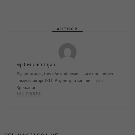
AUTHOR
мр Синиша Гајин
Руководилац Службе информисања и пословних
комуникација ЈКП "Водовод и канализација"
Зрењанин
861 POSTS