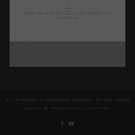
⚠
BetterWeather Error: No any data received from
Forecast.io!.
© 2026
Водовод и канализација Зрењанин
– All rights reserved
Powered by
– Designed with the
Customizr theme