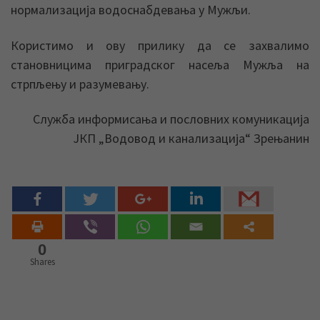
нормализација водоснабдевања у Мужљи.
Користимо и ову прилику да се захвалимо
становницима приградског насеља Мужља на
стрпљењу и разумевању.
Служба информисања и пословних комуникација
ЈКП „Водовод и канализација“ Зрењанин
0
Shares