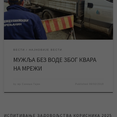
на територији целог поменутог приградског насеља. Екипе
ЈКП „Водовод и канализација“ су од момента пријаве квара на
терену и интензивно раде на његовом отклањању . Прве
процене са терена указују да је […]
ВЕСТИ
НАЈНОВИЈЕ ВЕСТИ
МУЖЉА БЕЗ ВОДЕ ЗБОГ КВАРА
НА МРЕЖИ
by
мр Синиша Гајин
Published
09/02/2018
ИСПИТИВАЊЕ ЗАДОВОЉСТВА КОРИСНИКА 2025