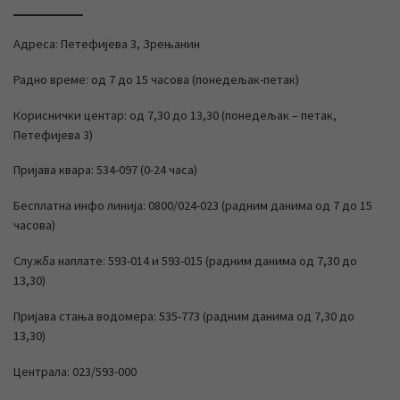
Адреса: Петефијева 3, Зрењанин
Радно време: од 7 до 15 часова (понедељак-петак)
Кориснички центар: од 7,30 до 13,30 (понедељак – петак,
Петефијева 3)
Пријава квара: 534-097 (0-24 часа)
Бесплатна инфо линија: 0800/024-023 (радним данима од 7 до 15
часова)
Служба наплате: 593-014 и 593-015 (радним данима од 7,30 до
13,30)
Пријава стања водомера: 535-773 (радним данима од 7,30 до
13,30)
Централа: 023/593-000