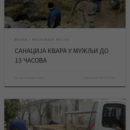
непрекидно раде на санације овог обимног и захтевног […]
ВЕСТИ
НАЈНОВИЈЕ ВЕСТИ
САНАЦИЈА КВАРА У МУЖЉИ ДО
13 ЧАСОВА
by
мр Синиша Гајин
Published
09/02/2018
Квар на уличној водоводној мрежи на углу улица Корвин Ота и
Бохињске у Мужљи проузроковао је прекид водоснабдевања