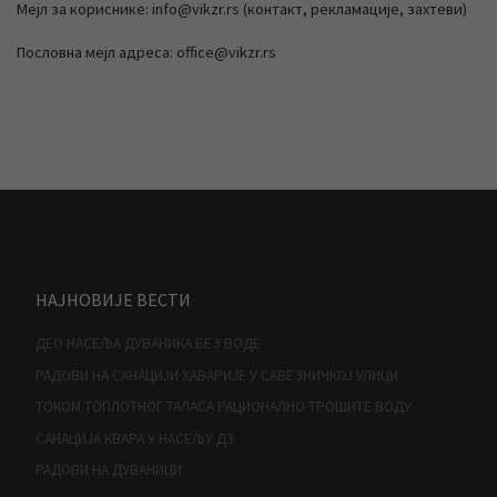
Мејл за кориснике: info@vikzr.rs (контакт, рекламације, захтеви)
Пословна мејл адреса: office@vikzr.rs
НАЈНОВИЈЕ ВЕСТИ
ДЕО НАСЕЉА ДУВАНИКА БЕЗ ВОДЕ
РАДОВИ НА САНАЦИЈИ ХАВАРИЈЕ У САВЕЗНИЧКОЈ УЛИЦИ
ТОКОМ ТОПЛОТНОГ ТАЛАСА РАЦИОНАЛНО ТРОШИТЕ ВОДУ
САНАЦИЈА КВАРА У НАСЕЉУ Д3
РАДОВИ НА ДУВАНИЦИ