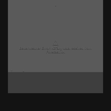
-
⚠
BetterWeather Error: No any data received from
Forecast.io!.