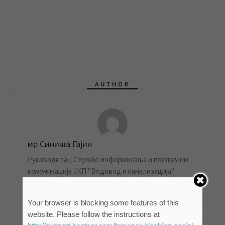
AUTHOR
мр Синиша Гајин
Руководилац Службе информисања и пословних
комуникација ЈКП "Водовод и канализација"
Зрењанин
861 POSTS
Your browser is blocking some features of this
website. Please follow the instructions at