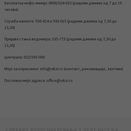
Бесплатна инфо линија: 0800/024-023 (радним данима од 7 до 15
часова)
Служба наплате: 593-014 и 593-015 (радним данима од 7,30 до
13,30)
Пријава стања водомера: 535-773 (радним данима од 7,30 до
13,30)
Централа: 023/593-000
Мејл за кориснике: info@vikzr.rs (контакт, рекламације, захтеви)
Пословна мејл адреса: office@vikzr.rs
Post navigation
Previous post
ПРЕКИД ВОДОСНАБДЕВАЊА У ДЕЛУ НАСЕЉА ЛЕСНИНА