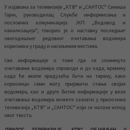
У изјавама за телевизије „КТВ“ и „САНТОС“ Синиша
Гајин, руководилац Службе информисања и
пословних комуникација ЈКП „Водовод и
канализација“, говорио је о наставку последњег
овогодишњег редовног очитавања водомера
корисника у граду и насељеним местима.
Све информације о томе где се споменуто
очитавање водомера спроводи и до када, времену
када ће екипе предузећа бити на терену, како
корисници сами могу пријавити стање својих
водомера, као и друге битне информације у вези
очитавања водомера можете сазнати у прилозима
телевизија „КТВ“ и „САНТОС“ који се налазе испод
овог текста.
ПРИЛОГ ТЕЛЕВИЗИЈЕ „КТВ“ ОБЈАВЉЕН У