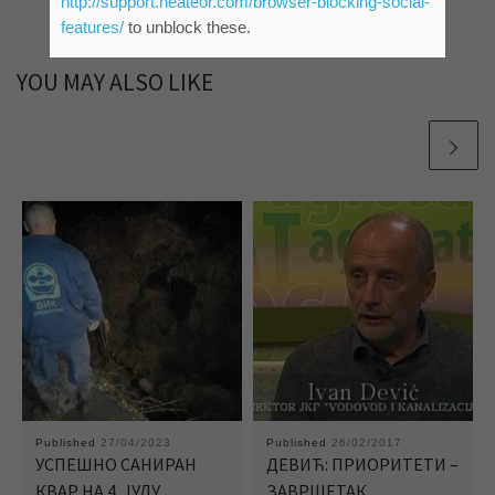
http://support.heateor.com/browser-blocking-social-
features/
to unblock these.
YOU MAY ALSO LIKE
Published
27/04/2023
Published
26/02/2017
УСПЕШНО САНИРАН
ДЕВИЋ: ПРИОРИТЕТИ –
КВАР НА 4. ЈУЛУ
ЗАВРШЕТАК