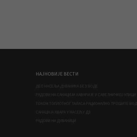
НАЈНОВИЈЕ ВЕСТИ
ДЕО НАСЕЉА ДУВАНИКА БЕЗ ВОДЕ
РАДОВИ НА САНАЦИЈИ ХАВАРИЈЕ У САВЕЗНИЧКОЈ УЛИЦИ
ТОКОМ ТОПЛОТНОГ ТАЛАСА РАЦИОНАЛНО ТРОШИТЕ ВО
САНАЦИЈА КВАРА У НАСЕЉУ Д3
РАДОВИ НА ДУВАНИЦИ