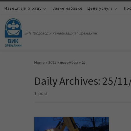
Извештаји о раду
Skip to content
Јавне набавке
Цене услуга
Пр
ЈКП "Водовод и канализација" Зрењанин
Home
»
2025
»
новембар
»
25
Daily Archives:
25/11
1 post
У касним вечерњим часовима