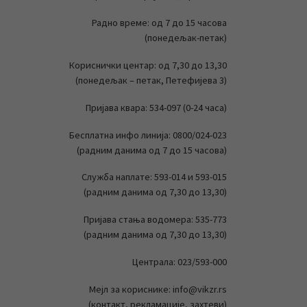
Радно време: од 7 до 15 часова
(понедељак-петак)
Кориснички центар: од 7,30 до 13,30
(понедељак – петак, Петефијева 3)
Пријава квара: 534-097 (0-24 часа)
Бесплатна инфо линија: 0800/024-023
(радним данима од 7 до 15 часова)
Служба наплате: 593-014 и 593-015
(радним данима од 7,30 до 13,30)
Пријава стања водомера: 535-773
(радним данима од 7,30 до 13,30)
Централа: 023/593-000
Мејл за кориснике: info@vikzr.rs
(контакт, рекламације, захтеви)