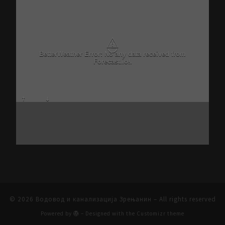
⚠
BetterWeather Error: No any data received from
Forecast.io!.
© 2026
Водовод и канализација Зрењанин
– All rights reserved
Powered by
– Designed with the
Customizr theme