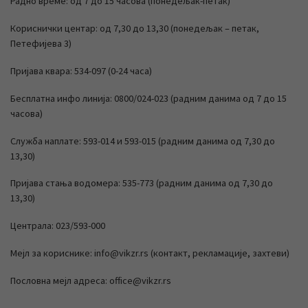
Радно време: од 7 до 15 часова (понедељак-петак)
Кориснички центар: од 7,30 до 13,30 (понедељак – петак,
Петефијева 3)
Пријава квара: 534-097 (0-24 часа)
Бесплатна инфо линија: 0800/024-023 (радним данима од 7 до 15
часова)
Служба наплате: 593-014 и 593-015 (радним данима од 7,30 до
13,30)
Пријава стања водомера: 535-773 (радним данима од 7,30 до
13,30)
Централа: 023/593-000
Мејл за кориснике: info@vikzr.rs (контакт, рекламације, захтеви)
Пословна мејл адреса: office@vikzr.rs