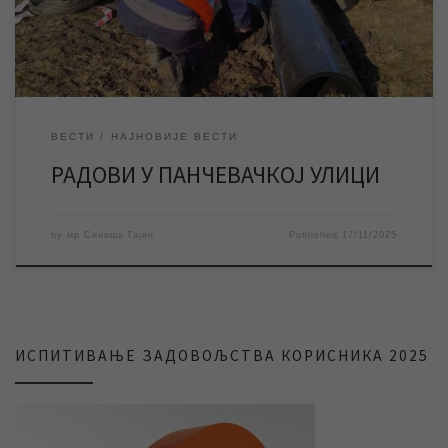
вода у Зрењанину. Због поменутих радова доћи ће до прекида
водоснабдевања […]
ВЕСТИ
НАЈНОВИЈЕ ВЕСТИ
РАДОВИ У ПАНЧЕВАЧКОЈ УЛИЦИ
by
мр Синиша Гајин
Published
17/11/2025
ИСПИТИВАЊЕ ЗАДОВОЉСТВА КОРИСНИКА 2025