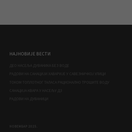
НАЈНОВИЈЕ ВЕСТИ
ДЕО НАСЕЉА ДУВАНИКА БЕЗ ВОДЕ
РАДОВИ НА САНАЦИЈИ ХАВАРИЈЕ У САВЕЗНИЧКОЈ УЛИЦИ
ТОКОМ ТОПЛОТНОГ ТАЛАСА РАЦИОНАЛНО ТРОШИТЕ ВОДУ
САНАЦИЈА КВАРА У НАСЕЉУ Д3
РАДОВИ НА ДУВАНИЦИ
НОВЕМБАР 2025.