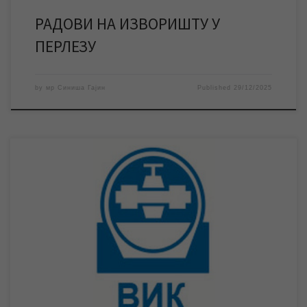
РАДОВИ НА ИЗВОРИШТУ У
ПЕРЛЕЗУ
by
мр Синиша Гајин
Published
29/12/2025
Скупштина града Зрењанина је 17. децембра 2025. године
усвојила Ценовник ЈКП „Водовод и канализација“ Зрењанин
који ће се примењивати од 01. јануара 2026. године. Скупштина
града Зрењанина је на седници одржаној 17. децембра 2025.
године усвојила Ценовник ЈКП „Водовод и канализација“
Зрењанин, на предлог Надзорног одбора предузећа од
31.10.2025. године. […]