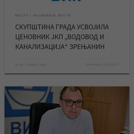
ВЕСТИ
НАЈНОВИЈЕ ВЕСТИ
СКУПШТИНА ГРАДА УСВОЈИЛА
ЦЕНОВНИК ЈКП „ВОДОВОД И
КАНАЛИЗАЦИЈА“ ЗРЕЊАНИН
by
мр Синиша Гајин
Published
19/12/2025
На другој страни регионалног листа „Зрењанин“ од 12.
децембра, објављен је интервју у ком је саговорник уредници
листа Мирослави Малбашки био мр Синиша Гајин, руководилац
Службе информисања и пословних комуникација ЈКП „Водовод
и канализација“ Зрењанин. Тема интервјуа је била најављена