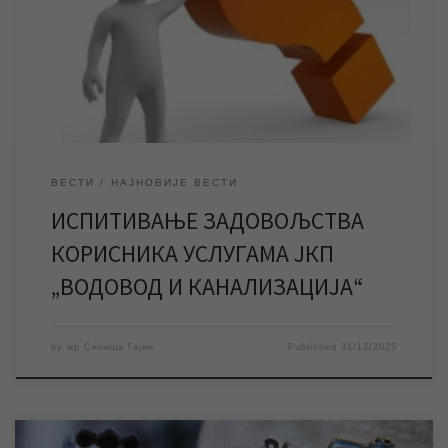
Анонимни упитник се може попунити електронски на сајту
предузећа. У периоду од 31. децембра 2025. до 31. јануара
2026. године ЈКП „Водовод и канализација“ Зрењанин
спроводи испитивање задовољства корисника […]
ВЕСТИ
НАЈНОВИЈЕ ВЕСТИ
ИСПИТИВАЊЕ ЗАДОВОЉСТВА
КОРИСНИКА УСЛУГАМА ЈКП
„ВОДОВОД И КАНАЛИЗАЦИЈА“
by
мр Синиша Гајин
Published
31/12/2025