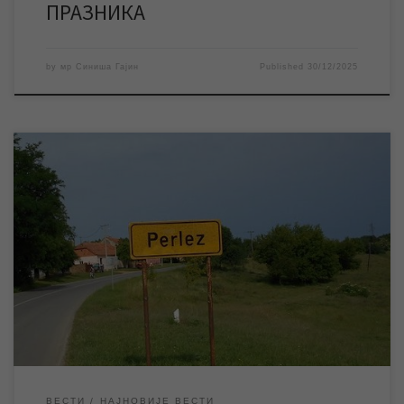
ПРАЗНИКА
by
мр Синиша Гајин
Published
30/12/2025
ЈКП „Водовод и канализација“ Зрењанин ће у уторак изводити
неопходне радове на одржавању изворишта у Перлезу, због
чега ће доћи до прекида водоснабдевања у овом насељеном
месту. У уторак 30. децембра ЈКП „Водовод и канализација“
Зрењанин изводиће неопходне радове на одржавању
изворишта у Перлезу. Планирано је да радови трају од […]
ВЕСТИ
НАЈНОВИЈЕ ВЕСТИ