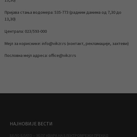
13,30)
Пријава стања водомера: 535-773 (радним данима од 7,30 до
13,30)
Централа: 023/593-000
Мејл за кориснике: info@vikzr.rs (контакт, рекламације, захтеви)
Пословна мејл адреса: office@vikzr.rs
НАЈНОВИЈЕ ВЕСТИ
БЕЛО БЛАТО – ЗБОГ КВАРА НА ЕЛЕКТРОМРЕЖИ ПРЕКИД