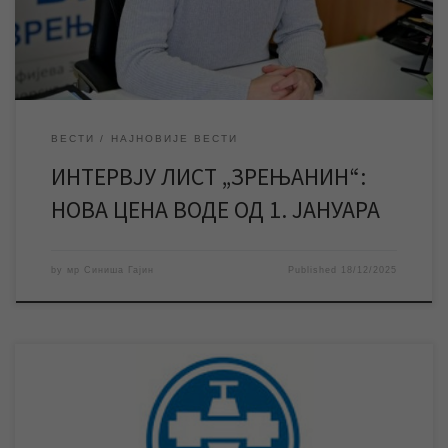
корекција цене воде која ће се примењивати од 1. јануара,
[…]
ВЕСТИ
НАЈНОВИЈЕ ВЕСТИ
ИНТЕРВЈУ ЛИСТ „ЗРЕЊАНИН“:
НОВА ЦЕНА ВОДЕ ОД 1. ЈАНУАРА
by
мр Синиша Гајин
Published
18/12/2025
Нови извештаји о анализама воде из градске водоводне
мреже и са излаза са постројења објављени су на сајту ЈКП