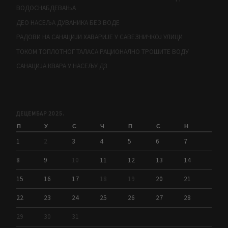
ВОДОСНАБДЕВАЊА
ДЕО НАСЕЉА ДУВАНИКА БЕЗ ВОДЕ
РАДОВИ НА САНАЦИЈИ ХАВАРИЈЕ У САВЕЗНИЧКОЈ УЛИЦИ
ТОКОМ ТОПЛОТНОГ ТАЛАСА РАЦИОНАЛНО ТРОШИТЕ ВОДУ
САНАЦИЈА КВАРА У НАСЕЉУ Д3
ДЕЦЕМБАР 2025.
П
У
С
Ч
П
С
Н
1
2
3
4
5
6
7
8
9
10
11
12
13
14
15
16
17
18
19
20
21
22
23
24
25
26
27
28
29
30
31