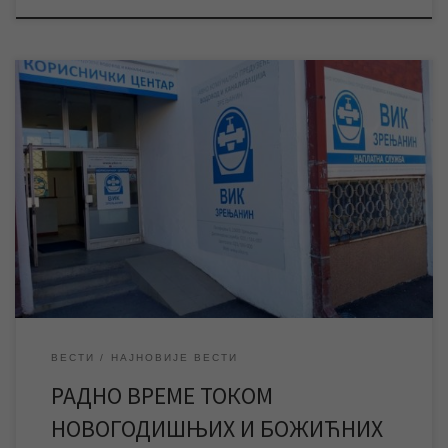
Током новогодишњих празника и на дан Божића неће радити
службе и шалтери у Корисничком центру, као ни наплатна
места у граду. За време празника дежуран је број за пријаву
кварова и екипе за интервенције на јавним мрежама. Службе
и шалтери у Корисничком центру у Петефијевој 3, као и сва
наплатна […]
ВЕСТИ
НАЈНОВИЈЕ ВЕСТИ
РАДНО ВРЕМЕ ТОКОМ
НОВОГОДИШЊИХ И БОЖИЋНИХ