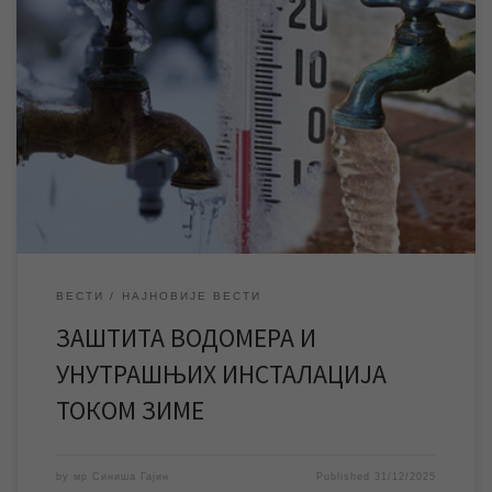
У зимском периоду адекватна топлотна заштита водомера и
унутрашњих инсталација је једини сигуран начин да се изгбегну
хаварије у објектима, трошкови за њихову санацију и прекид
водоснабдевања. Ниске температуре могу проузроковати
смрзавања и озбиљна оштећења водомера и унутрашњих
водоводних инсталација у објектима, и из тог разлога, као и
сваке године, […]
ВЕСТИ
НАЈНОВИЈЕ ВЕСТИ
ЗАШТИТА ВОДОМЕРА И
УНУТРАШЊИХ ИНСТАЛАЦИЈА
ТОКОМ ЗИМЕ
by
мр Синиша Гајин
Published
31/12/2025