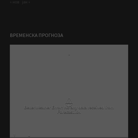
« нов
јан »
ВРЕМЕНСКА ПРОГНОЗА
-
⚠
BetterWeather Error: No any data received from
Forecast.io!.