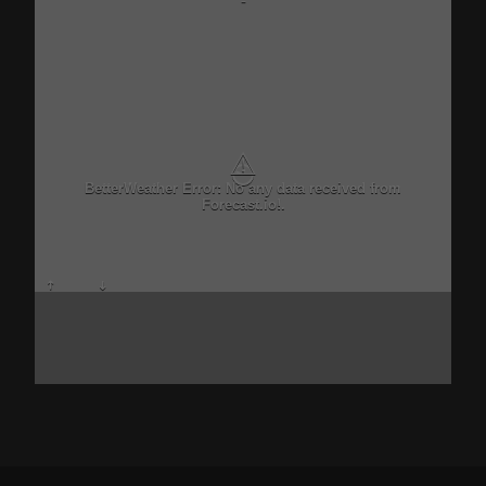
-
⚠
BetterWeather Error: No any data received from
Forecast.io!.