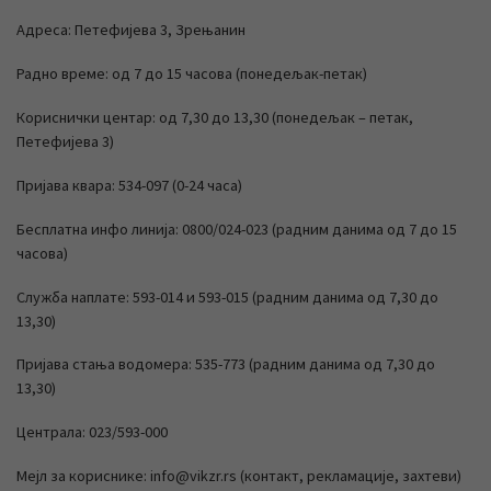
Адреса: Петефијева 3, Зрењанин
Радно време: од 7 до 15 часова (понедељак-петак)
Кориснички центар: од 7,30 до 13,30 (понедељак – петак,
Петефијева 3)
Пријава квара: 534-097 (0-24 часа)
Бесплатна инфо линија: 0800/024-023 (радним данима од 7 до 15
часова)
Служба наплате: 593-014 и 593-015 (радним данима од 7,30 до
13,30)
Пријава стања водомера: 535-773 (радним данима од 7,30 до
13,30)
Централа: 023/593-000
Мејл за кориснике: info@vikzr.rs (контакт, рекламације, захтеви)