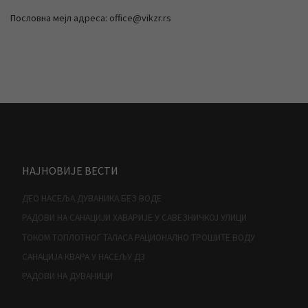
Пословна мејл адреса: office@vikzr.rs
НАЈНОВИЈЕ ВЕСТИ
ДЕО НАСЕЉА ДУВАНИКА БЕЗ ВОДЕ
РАДОВИ НА САНАЦИЈИ ХАВАРИЈЕ У САВЕЗНИЧКОЈ УЛИЦИ
ТОКОМ ТОПЛОТНОГ ТАЛАСА РАЦИОНАЛНО ТРОШИТЕ ВОДУ
САНАЦИЈА КВАРА У НАСЕЉУ Д3
РАДОВИ НА ДУВАНИЦИ