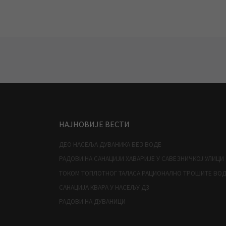
Posts navigation
НАЈНОВИЈЕ ВЕСТИ
ДЕО НАСЕЉА ДУВАНИКА БЕЗ ВОДЕ
РАДОВИ НА САНАЦИЈИ ХАВАРИЈЕ У САВЕЗНИЧКОЈ УЛИЦИ
ТОКОМ ТОПЛОТНОГ ТАЛАСА РАЦИОНАЛНО ТРОШИТЕ ВО
САНАЦИЈА КВАРА У НАСЕЉУ Д3
РАДОВИ НА ДУВАНИЦИ