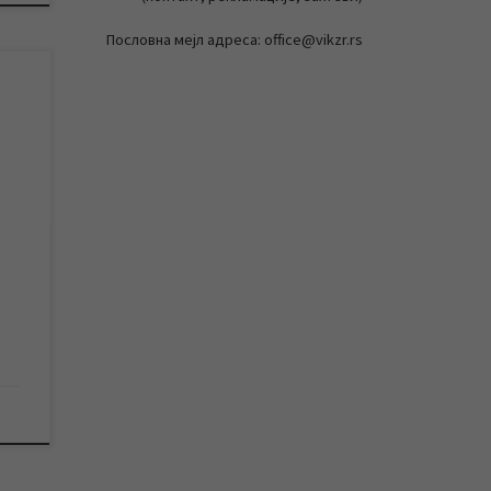
Пословна мејл адреса: office@vikzr.rs
ј
–