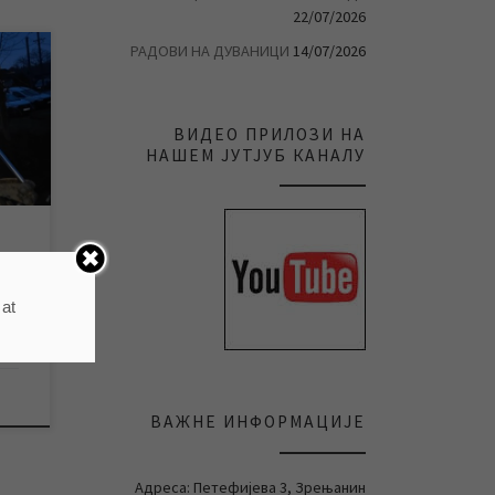
22/07/2026
РАДОВИ НА ДУВАНИЦИ
14/07/2026
ој
сова
ВИДЕО ПРИЛОЗИ НА
делу
НАШЕМ ЈУТЈУБ КАНАЛУ
 at
ВАЖНЕ ИНФОРМАЦИЈЕ
Адреса: Петефијева 3, Зрењанин