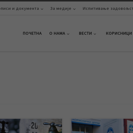
описи и документа
За медије
Испитивање задовољст
ПОЧЕТНА
О НАМА
ВЕСТИ
КОРИСНИЦИ
мском периоду адекватна
Током новогодишњих празника 