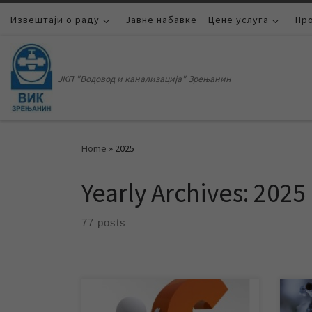
Извештаји о раду
Skip to content
Јавне набавке
Цене услуга
Пр
ЈКП "Водовод и канализација" Зрењанин
Home
»
2025
Yearly Archives:
2025
77 posts
Испитивање задовољства
У зи