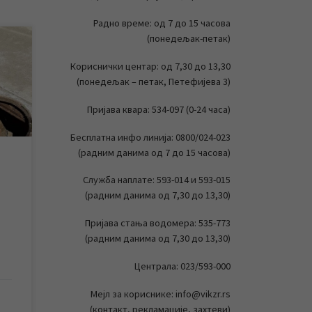
Радно време: од 7 до 15 часова
(понедељак-петак)
ера
Кориснички центар: од 7,30 до 13,30
(понедељак – петак, Петефијева 3)
ање
Пријава квара: 534-097 (0-24 часа)
ма
је
Бесплатна инфо линија: 0800/024-023
(радним данима од 7 до 15 часова)
чким
Служба наплате: 593-014 и 593-015
(радним данима од 7,30 до 13,30)
Пријава стања водомера: 535-773
(радним данима од 7,30 до 13,30)
Централа: 023/593-000
Мејл за кориснике: info@vikzr.rs
(контакт, рекламације, захтеви)