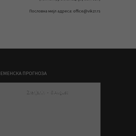
Пословна мејл адреса: office@vikzr.rs
РЕМЕНСКА ПРОГНОЗА
Zrenjanin
-
6 Avgust