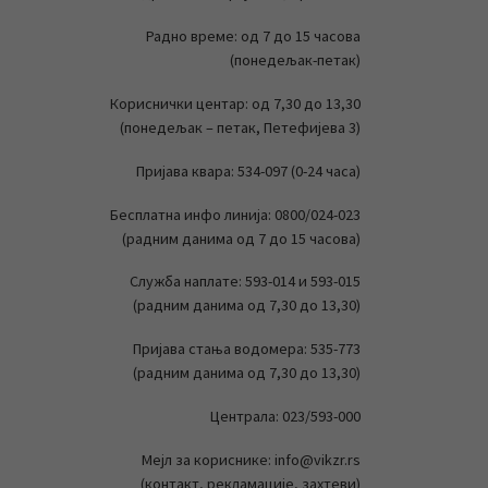
Радно време: од 7 до 15 часова
(понедељак-петак)
Кориснички центар: од 7,30 до 13,30
(понедељак – петак, Петефијева 3)
Пријава квара: 534-097 (0-24 часа)
Бесплатна инфо линија: 0800/024-023
(радним данима од 7 до 15 часова)
Служба наплате: 593-014 и 593-015
(радним данима од 7,30 до 13,30)
Пријава стања водомера: 535-773
(радним данима од 7,30 до 13,30)
Централа: 023/593-000
Мејл за кориснике: info@vikzr.rs
(контакт, рекламације, захтеви)