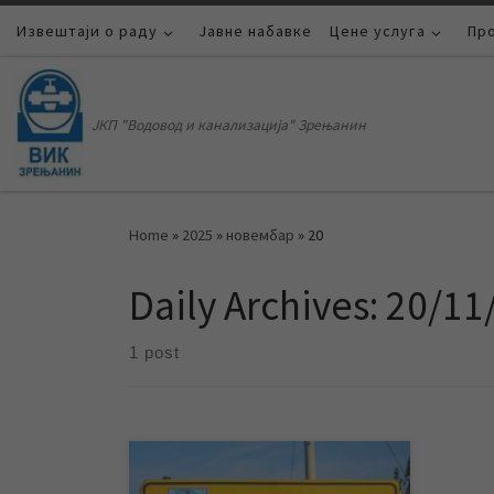
Извештаји о раду
Skip to content
Јавне набавке
Цене услуга
Пр
ЈКП "Водовод и канализација" Зрењанин
Home
»
2025
»
новембар
»
20
Daily Archives:
20/11
1 post
ЈКП „Водовод и канализација“