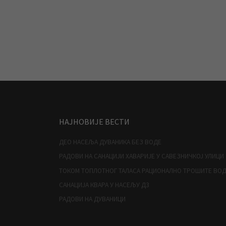
НАЈНОВИЈЕ ВЕСТИ
ДЕО НАСЕЉА ДУВАНИКА БЕЗ ВОДЕ
РАДОВИ НА САНАЦИЈИ ХАВАРИЈЕ У САВЕЗНИЧКОЈ УЛИЦИ
ТОКОМ ТОПЛОТНОГ ТАЛАСА РАЦИОНАЛНО ТРОШИТЕ ВО
САНАЦИЈА КВАРА У НАСЕЉУ Д3
РАДОВИ НА ДУВАНИЦИ