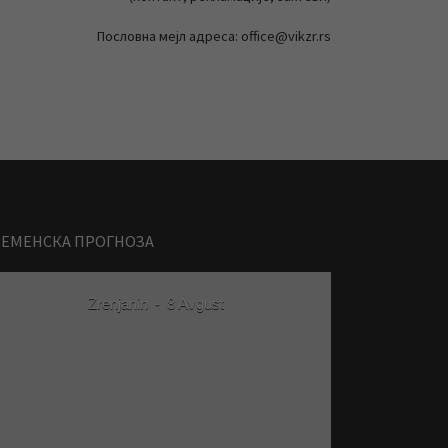
Пословна мејл адреса: office@vikzr.rs
РЕМЕНСКА ПРОГНОЗА
Zrenjanin
-
8 Avgust