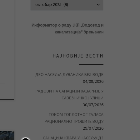
АРХИВА ВЕСТ
ију
е
 о
Информатор о раду ЈКП „Водовод и
е од
канализација“ Зрењанин
 је
а за
а
НАЈНОВИЈЕ ВЕСТИ
…]
ДЕО НАСЕЉА ДУВАНИКА БЕЗ ВОДЕ
04/08/2026
РАДОВИ НА САНАЦИЈИ ХАВАРИЈЕ У
САВЕЗНИЧКОЈ УЛИЦИ
30/07/2026
ТОКОМ ТОПЛОТНОГ ТАЛАСА
РАЦИОНАЛНО ТРОШИТЕ ВОДУ
29/07/2026
САНАЦИЈА КВАРА У НАСЕЉУ Д3