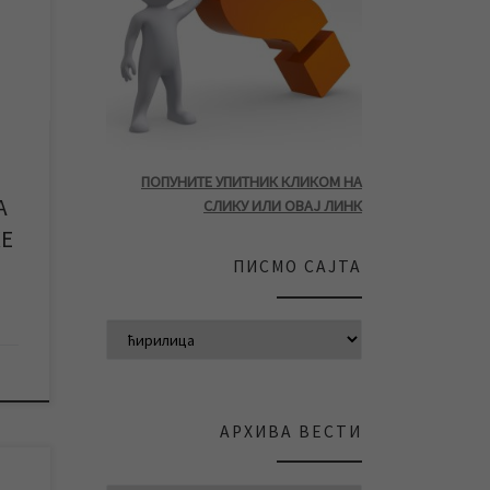
е за
ног
о
у
.
а на
е за
ПОПУНИТЕ УПИТНИК КЛИКОМ НА
А
СЛИКУ ИЛИ ОВАЈ ЛИНК
КЕ
ПИСМО САЈТА
АРХИВА ВЕСТИ