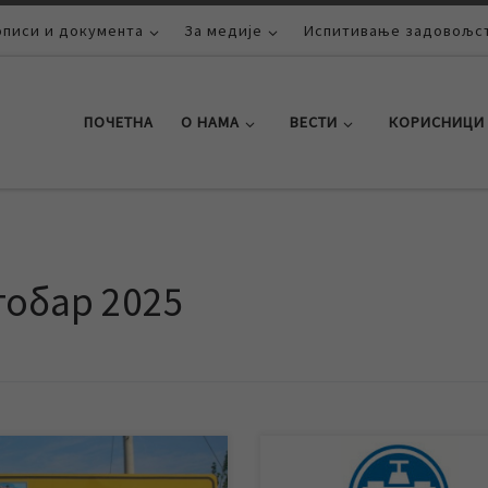
описи и документа
За медије
Испитивање задовољст
ПОЧЕТНА
О НАМА
ВЕСТИ
КОРИСНИЦИ
тобар 2025
„Водовод и канализација“
Због потреба извођења радов