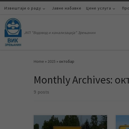
Извештаји о раду
Skip to content
Јавне набавке
Цене услуга
Пр
ЈКП "Водовод и канализација" Зрењанин
Home
»
2025
»
октобар
Monthly Archives:
ок
9 posts
ЈКП „Водовод и канализација“
ЈКП 