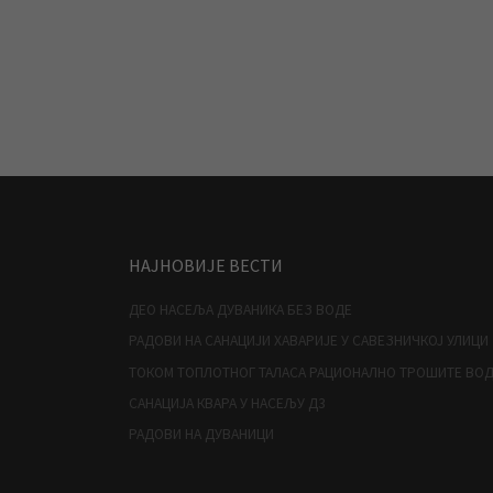
НАЈНОВИЈЕ ВЕСТИ
ДЕО НАСЕЉА ДУВАНИКА БЕЗ ВОДЕ
РАДОВИ НА САНАЦИЈИ ХАВАРИЈЕ У САВЕЗНИЧКОЈ УЛИЦИ
ТОКОМ ТОПЛОТНОГ ТАЛАСА РАЦИОНАЛНО ТРОШИТЕ ВО
САНАЦИЈА КВАРА У НАСЕЉУ Д3
РАДОВИ НА ДУВАНИЦИ