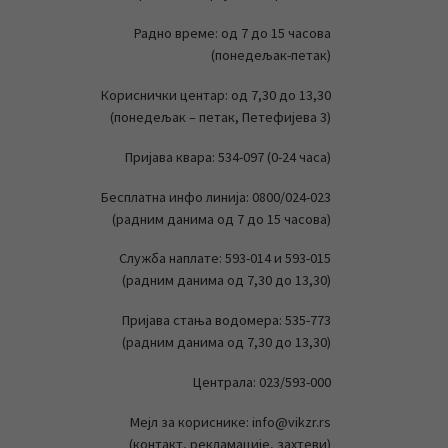
Радно време: од 7 до 15 часова
(понедељак-петак)
Кориснички центар: од 7,30 до 13,30
(понедељак – петак, Петефијева 3)
Пријава квара: 534-097 (0-24 часа)
Бесплатна инфо линија: 0800/024-023
(радним данима од 7 до 15 часова)
Служба наплате: 593-014 и 593-015
(радним данима од 7,30 до 13,30)
Пријава стања водомера: 535-773
(радним данима од 7,30 до 13,30)
Централа: 023/593-000
Мејл за кориснике: info@vikzr.rs
(контакт, рекламације, захтеви)