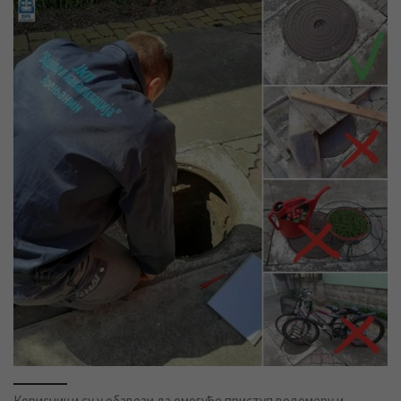
Корисници су у обавези да омогуће приступ водомеру и