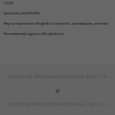
13,30)
Централа: 023/593-000
Мејл за кориснике: info@vikzr.rs (контакт, рекламације, захтеви)
Пословна мејл адреса: office@vikzr.rs
Post navigation
Previous post
РАДОВИ НА ПОПРАВЦИ ВОДОВОДНЕ ЦЕВИ У МЕЛЕНЦИМА
BACK TO POST LIST
Ne
У СУБОТУ ПРЕКИД ВОДОСНАБДЕВАЊА У ДЕЛУ ПАНЧЕВАЧКЕ И ОКОЛНИМ УЛИЦАМА