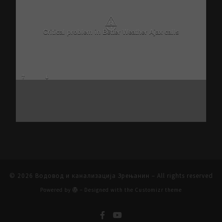
⚠
Critical problem in Better Weather Ajax calls
© 2026
Водовод и канализација Зрењанин
– All rights reserved
Powered by
– Designed with the
Customizr theme