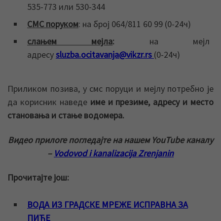
535-773 или 530-344
СМС поруком
: на број 064/811 60 99 (0-24ч)
слањем мејла
:
на мејл
адресу
sluzbа.ocitavanja@vikzr.rs
(0-24ч)
Приликом позива, у смс поруци и мејлу потребно је
да корисник наведе
име и презиме, адресу и место
становања и стање водомера.
Видео прилоге погледајте на нашем YouTube каналу
–
Vodovod i kanalizacija Zrenjanin
Прочитајте још:
ВОДА ИЗ ГРАДСКЕ МРЕЖЕ ИСПРАВНА ЗА
ПИЋЕ