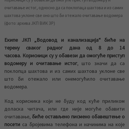
очитавање истог, односно да са поклопаца шахтова и из самих
шахтова уклоне све оно што би отежало очитавање водомера
(фото: архива ЈКП ВИК ЗР)
Екипе ЈКП „Водовод и канализација“ биће на
терену сваког радног дана од 8 до 14
часова.
Корисници су у обавези да омогуће приступ
водомеру и очитавање истог
, што значи да са
поклопца шахтова и из самих шахтова уклоне све
што би отежало или онемогућило очитавање
водомера.
Код корисника који не буду код куће приликом
доласка читача, или где није могуће обавити
очитавање,
биће остављено писмено обавештење о
посети
са бројевима телефона и начинима на које