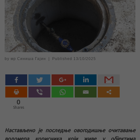
by
мр Синиша Гајин
|
Published
13/10/2025
0
Shares
Настављено је последње овогодишње очитавање
водомера корисника који живе у објектима