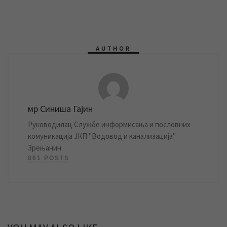
AUTHOR
мр Синиша Гајин
Руководилац Службе информисања и пословних
комуникација ЈКП "Водовод и канализација"
Зрењанин
861 POSTS