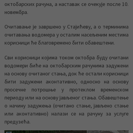
октобарских рачуна, а наставак се очекује после 10.
новембра.
Очитавање је завршено у Стајићеву, а о терминима
очитавања водомера у осталим насељеним местима
корисници ће благовремено бити обавештени.
Сви корисници којима током октобра буду очитани
водомери биће на октобарским рачунима задужени
на основу очитаног стања, док ће остали корисници
бити задужени аконтативно, односно на основу
просечне потрошње у протеклом временском
периоду или на основу јављеног стања. Обавештење
о начину задужења (очитано стање, јављено стање
или аконтативно) налази се на рачуну за услуге
предузећа.