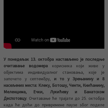
У понедељак 13. октобра настављено је последње
очитавање водомера
корисника који живе у
објектима индивидуалног становања, које је
започето у септембру,
и то у Зрењанину и 8
насељених места: Клеку, Ботошу, Ченти, Книћанину,
Меленцима, Ечки, Лукићеву и Банатском
Деспотовцу
. Очитавање ће трајати до 25. октобра
када ће доћи до привремене паузе због поделе