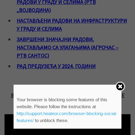
РАДОВИ У ГРАДУ И СЕЛИМА (РТВ
„ВОЈВОДИНА)
НАСТАВЉЕНИ РАДОВИ НА ИНФРАСТРУКТУРИ
У ГРАДУ И СЕЛИМА
ЗАВРШЕНИ ЗНАЧАЈНИ РАДОВИ,
НАСТАВЉАМО СА УЛАГАЊИМА (АГРОЧАС –
РТВ САНТОС)
РАД ПРЕДУЗЕЋА У 2024. ГОДИНИ
БОНУС ВИДЕО
ВОДА ИЗ ГРАДСКЕ МРЕЖЕ ИСПРАВНА ЗА ПИЋЕ
Your browser is blocking some features of this
(КТВ)
website. Please follow the instructions at
http://support.heateor.com/browser-blocking-social-
features/
to unblock these.