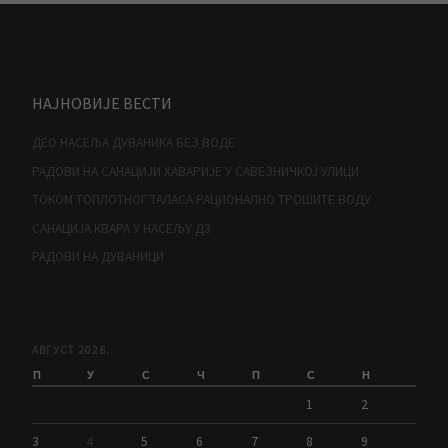
НАЈНОВИЈЕ ВЕСТИ
ДЕО НАСЕЉА ДУВАНИКА БЕЗ ВОДЕ
РАДОВИ НА САНАЦИЈИ ХАВАРИЈЕ У САВЕЗНИЧКОЈ УЛИЦИ
ТОКОМ ТОПЛОТНОГ ТАЛАСА РАЦИОНАЛНО ТРОШИТЕ ВОДУ
САНАЦИЈА КВАРА У НАСЕЉУ Д3
РАДОВИ НА ДУВАНИЦИ
АВГУСТ 2026.
П
У
С
Ч
П
С
Н
1
2
3
4
5
6
7
8
9