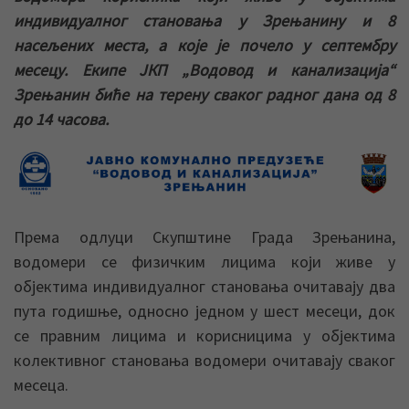
индивидуалног становања у Зрењанину и 8
насељених места, а које је почело у септембру
месецу. Екипе ЈКП „Водовод и канализација“
Зрењанин биће на терену сваког радног дана од 8
до 14 часова.
Према одлуци Скупштине Града Зрењанина,
водомери се физичким лицима који живе у
објектима индивидуалног становања очитавају два
пута годишње, односно једном у шест месеци, док
се правним лицима и корисницима у објектима
колективног становања водомери очитавају сваког
месеца.