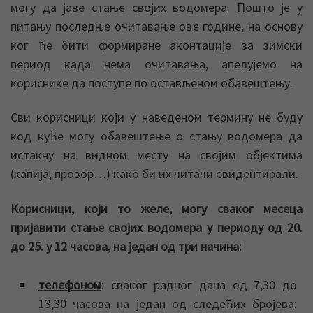
могу да јаве стање својих водомера. Пошто је у
питању последње очитавање ове године, на основу
ког ће бити формиране аконтације за зимски
период када нема очитавања, апелујемо на
кориснике да поступе по остављеном обавештењу.
Сви корисници који у наведеном термину не буду
код куће могу обавештење о стању водомера да
истакну на видном месту на својим објектима
(капија, прозор…) како би их читачи евидентирали.
Корисници, који то желе, могу сваког месеца
пријавити стање својих водомера у периоду од 20.
до 25. у 12 часова, на један од три начина:
телефоном
: сваког радног дана од 7,30 до
13,30 часова на један од следећих бројева: