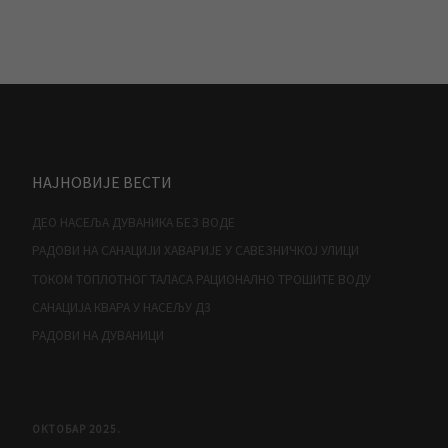
НАЈНОВИЈЕ ВЕСТИ
ДЕО НАСЕЉА ДУВАНИКА БЕЗ ВОДЕ
РАДОВИ НА САНАЦИЈИ ХАВАРИЈЕ У САВЕЗНИЧКОЈ УЛИЦИ
ТОКОМ ТОПЛОТНОГ ТАЛАСА РАЦИОНАЛНО ТРОШИТЕ ВОДУ
САНАЦИЈА КВАРА У НАСЕЉУ Д3
РАДОВИ НА ДУВАНИЦИ
ОКТОБАР 2025.