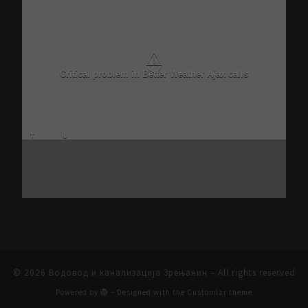
⚠
Critical problem in Better Weather Ajax calls
© 2026
Водовод и канализација Зрењанин
– All rights reserved
Powered by
– Designed with the
Customizr theme