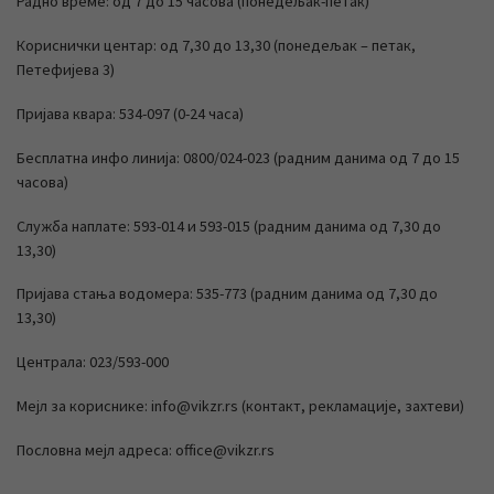
Радно време: од 7 до 15 часова (понедељак-петак)
Кориснички центар: од 7,30 до 13,30 (понедељак – петак,
Петефијева 3)
Пријава квара: 534-097 (0-24 часа)
Бесплатна инфо линија: 0800/024-023 (радним данима од 7 до 15
часова)
Служба наплате: 593-014 и 593-015 (радним данима од 7,30 до
13,30)
Пријава стања водомера: 535-773 (радним данима од 7,30 до
13,30)
Централа: 023/593-000
Мејл за кориснике: info@vikzr.rs (контакт, рекламације, захтеви)
Пословна мејл адреса: office@vikzr.rs