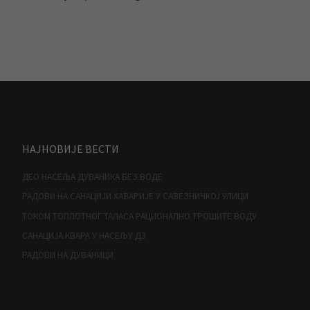
НАЈНОВИЈЕ ВЕСТИ
ДЕО НАСЕЉА ДУВАНИКА БЕЗ ВОДЕ
РАДОВИ НА САНАЦИЈИ ХАВАРИЈЕ У САВЕЗНИЧКОЈ УЛИЦИ
ТОКОМ ТОПЛОТНОГ ТАЛАСА РАЦИОНАЛНО ТРОШИТЕ ВОДУ
САНАЦИЈА КВАРА У НАСЕЉУ Д3
РАДОВИ НА ДУВАНИЦИ