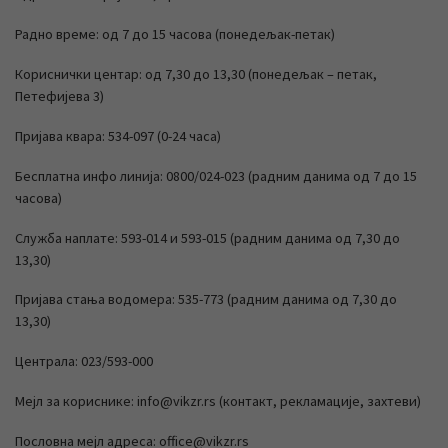
Радно време: од 7 до 15 часова (понедељак-петак)
Кориснички центар: од 7,30 до 13,30 (понедељак – петак,
Петефијева 3)
Пријава квара: 534-097 (0-24 часа)
Бесплатна инфо линија: 0800/024-023 (радним данима од 7 до 15
часова)
Служба наплате: 593-014 и 593-015 (радним данима од 7,30 до
13,30)
Пријава стања водомера: 535-773 (радним данима од 7,30 до
13,30)
Централа: 023/593-000
Мејл за кориснике: info@vikzr.rs (контакт, рекламације, захтеви)
Пословна мејл адреса: office@vikzr.rs