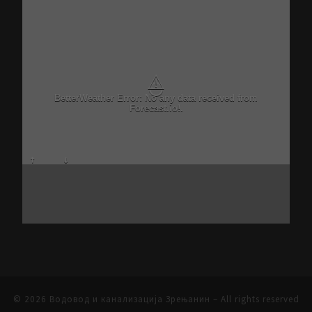
⚠
BetterWeather Error: No any data received from
Forecast.io!.
© 2026
Водовод и канализација Зрењанин
– All rights reserved