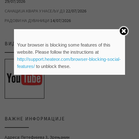
29/07/2026
САНАЦИЈА КВАРА У НАСЕЉУ Д3
22/07/2026
РАДОВИ НА ДУВАНИЦИ
14/07/2026
ВИДЕО ПРИЛОЗИ НА НАШЕМ ЈУТЈУБ КАНАЛУ
Your browser is blocking some features of this
website. Please follow the instructions at
http://support.heateor.com/browser-blocking-social-
features/
to unblock these.
ВАЖНЕ ИНФОРМАЦИЈЕ
Адреса: Петефијева 3, Зрењанин