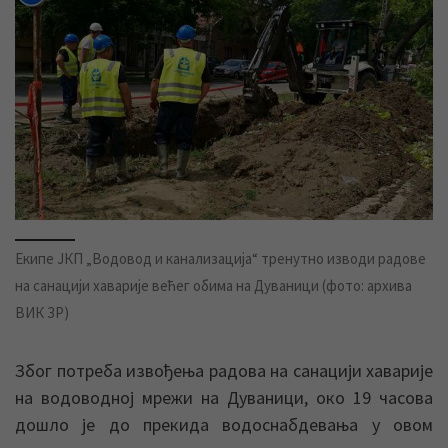
Екипе ЈКП „Водовод и канализација“ тренутно изводи радове
на санацији хаварије већег обима на Дуваници (фото: архива
ВИК ЗР)
Због потреба извођења радова на санацији хаварије
на водоводној мрежи на Дуваници, око 19 часова
дошло је до прекида водоснабдевања у овом