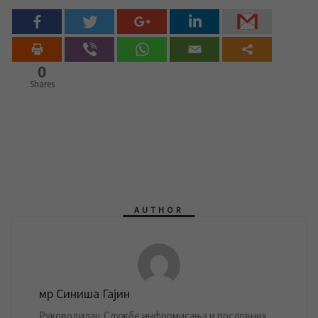
0
Shares
AUTHOR
мр Синиша Гајин
Руководилац Службе информисања и пословних