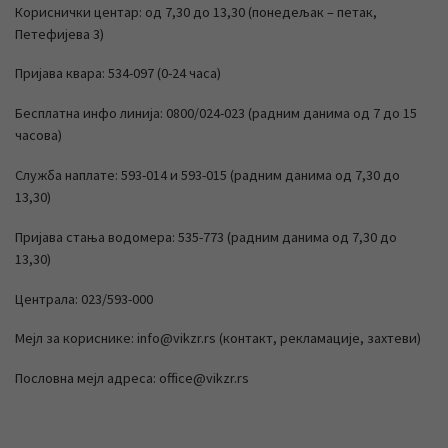
Кориснички центар: од 7,30 до 13,30 (понедељак – петак,
Петефијева 3)
Пријава квара: 534-097 (0-24 часа)
Бесплатна инфо линија: 0800/024-023 (радним данима од 7 до 15
часова)
Служба наплате: 593-014 и 593-015 (радним данима од 7,30 до
13,30)
Пријава стања водомера: 535-773 (радним данима од 7,30 до
13,30)
Централа: 023/593-000
Мејл за кориснике: info@vikzr.rs (контакт, рекламације, захтеви)
Пословна мејл адреса: office@vikzr.rs