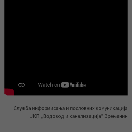
Служба информисања и пословних комуникација
ЈКП „Водовод и канализација“ Зрењанин