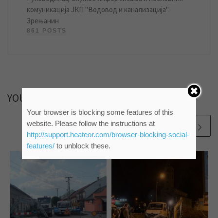
комуникација ЈКП "Водовод и канализација"
Зрењанин
861 POSTS
YOU MAY ALSO LIKE
Your browser is blocking some features of this
website. Please follow the instructions at
http://support.heateor.com/browser-blocking-social-
features/
to unblock these.