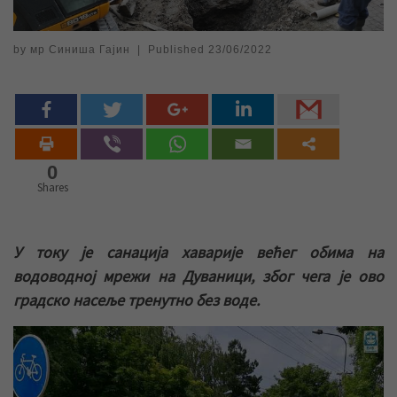
by
мр Синиша Гајин
|
Published
23/06/2022
0
Shares
У току је санација хаварије већег обима на
водоводној мрежи на Дуваници, због чега је ово
градско насеље тренутно без воде.