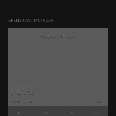
ВРЕМЕНСКА ПРОГНОЗА
Zrenjanin
-
8 Avgust
N/A
N/A
N/A
N/A
N/A
N/A
N/A
N/A