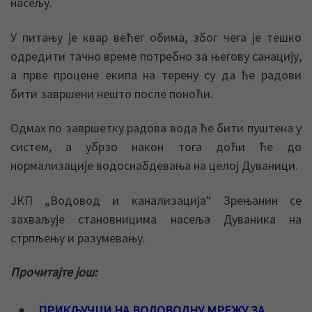
насељу.
У питању је квар већег обима, због чега је тешко
одредити тачно време потребно за његову санацију,
а прве процене екипа на терену су да ће радови
бити завршени нешто после поноћи.
Одмах по завршетку радова вода ће бити пуштена у
систем, а убрзо након тога доћи ће до
нормализације водоснабдевања на целој Дуваници.
ЈКП „Водовод и канализација“ Зрењанин се
захваљује становницима насеља Дуваника на
стрпљењу и разумевању.
Прочитајте још:
ПРИКЉУЧЦИ НА ВОДОВОДНУ МРЕЖУ ЗА