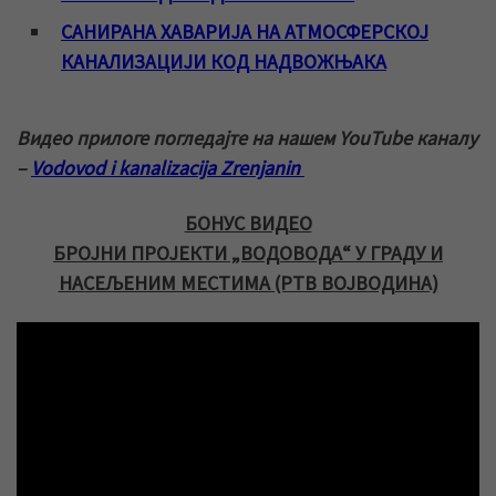
САНИРАНА ХАВАРИЈА НА АТМОСФЕРСКОЈ
КАНАЛИЗАЦИЈИ КОД НАДВОЖЊАКА
Видео прилоге погледајте на нашем YouTube каналу
–
Vodovod i kanalizacija Zrenjanin
БОНУС ВИДЕО
БРОЈНИ ПРОЈЕКТИ „ВОДОВОДА“ У ГРАДУ И
НАСЕЉЕНИМ МЕСТИМА (РТВ ВОЈВОДИНА)