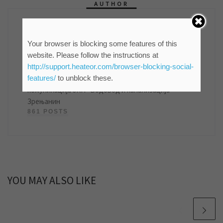
AUTHOR
Your browser is blocking some features of this
website. Please follow the instructions at
мр Синиша Гајин
http://support.heateor.com/browser-blocking-social-
features/
to unblock these.
Руководилац Службе информисања и пословних
комуникација ЈКП "Водовод и канализација"
Зрењанин
861 POSTS
YOU MAY ALSO LIKE