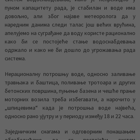
пуном капацитету рада, је стабилан и воде има
довољно, али због најаве метеоролога да у
наредним данима следи талас још већих врућина,
апелујемо на суграђане да воду користе рационално
како би се постојеће стање водоснабдевања
одржало и како не би дошло до угрожавања рада
система.
Нерационалну потрошњу воде, односно заливање
травњака и баштица, поливање тротоара и других
бетонских површина, пуњење базена и чешће прање
моторних возила треба избегавати, а нарочито у
„шпицевима“ када је потрошња воде највећа,
односно рано ујутру и у периоду између 18 и 22 часа.
Заједничким снагама и одговорним понашањем
обезбедићемо да се постојећи систем