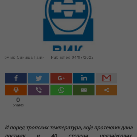
by
мр Синиша Гајин
|
Published
04/07/2022
0
Shares
И поред тропских температура, које протеклих дана
достижу и 40 степени целзијусових,