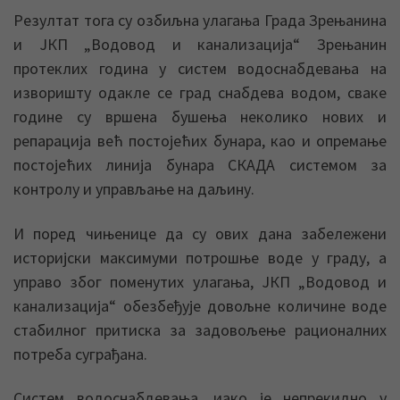
Резултат тога су озбиљна улагања Града Зрењанина
и ЈКП „Водовод и канализација“ Зрењанин
протеклих година у систем водоснабдевања на
изворишту одакле се град снабдева водом, сваке
године су вршена бушења неколико нових и
репарација већ постојећих бунара, као и опремање
постојећих линија бунара СКАДА системом за
контролу и управљање на даљину.
И поред чињенице да су ових дана забележени
историјски максимуми потрошње воде у граду, а
управо због поменутих улагања, ЈКП „Водовод и
канализација“ обезбеђује довољне количине воде
стабилног притиска за задовољење рационалних
потреба суграђана.
Систем водоснабдевања, иако је непрекидно у