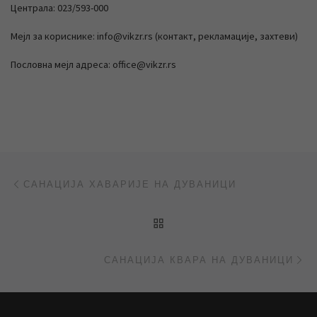
Централа: 023/593-000
Мејл за кориснике: info@vikzr.rs (контакт, рекламације, захтеви)
Пословна мејл адреса: office@vikzr.rs
Post navigation
Previous post
САНАЦИЈА ХАВАРИЈЕ НА ДУВАНИЦИ
BACK TO POST LIST
Ne
САНАЦИЈА КВАРА НА ДУВАНИЦИ