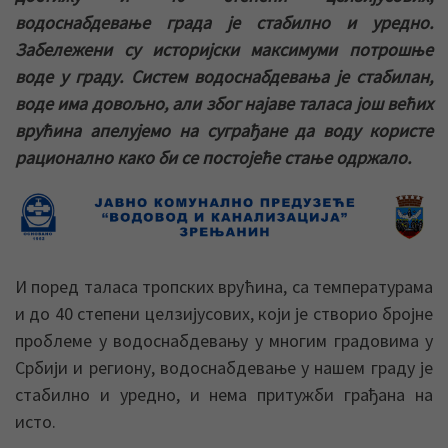
водоснабдевање града је стабилно и уредно.
Забележени су историјски максимуми потрошње
воде у граду. Систем водоснабдевања је стабилан,
воде има довољно, али због најаве таласа још већих
врућина апелујемо на суграђане да воду користе
рационално како би се постојеће стање одржало.
И поред таласа тропских врућина, са температурама
и до 40 степени целзијусових, који је створио бројне
проблеме у водоснабдевању у многим градовима у
Србији и региону, водоснабдевање у нашем граду је
стабилно и уредно, и нема притужби грађана на
исто.